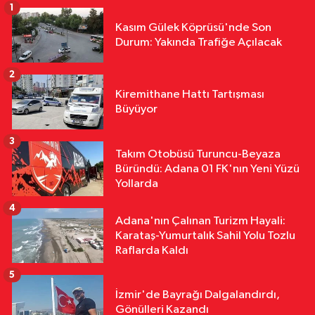
Çok Sert Tepki "Haddinizi Bilin!"
1
Özel
Kasım Gülek Köprüsü'nde Son
16:59
Arda Bitirgiç, Yeni Mersin
Durum: Yakında Trafiğe Açılacak
İdman Yurdu’nda
2
Gündem
Kiremithane Hattı Tartışması
14:57
Şevkin'den Meclis'te Çocuk
Büyüyor
Koruma Kanunu Tepkisi "Önce
Bataklığı Kurutmak Zorundayız"
3
Takım Otobüsü Turuncu-Beyaza
Gündem
Büründü: Adana 01 FK'nın Yeni Yüzü
14:54
Zeydan Karalar'dan Acı Kaza
Yollarda
Sonrası Başsağlığı Mesajı
4
Adana'nın Çalınan Turizm Hayali:
Karataş-Yumurtalık Sahil Yolu Tozlu
Raflarda Kaldı
5
İzmir'de Bayrağı Dalgalandırdı,
Gönülleri Kazandı