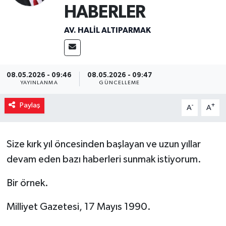
HABERLER
Magazin
AV. HALIL ALTIPARMAK
Özel
Resmi İlanlar
08.05.2026 - 09:46
08.05.2026 - 09:47
YAYINLANMA
GÜNCELLEME
Sağlık
Paylaş
-
+
A
A
Siyaset
Size kırk yıl öncesinden başlayan ve uzun yıllar
Spor
devam eden bazı haberleri sunmak istiyorum.
Yaşam
Bir örnek.
Yerel Yönetimler
Milliyet Gazetesi, 17 Mayıs 1990.
Yurttan