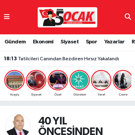
Asayiş
Adana Nöbetçi Eczaneler
Bilim & Teknoloji
Adana Hava Durumu
Gündem
Ekonomi
Siyaset
Spor
Yazarlar
R
Çevre
Adana Namaz Vakitleri
18:13
Tatilcileri Canından Bezdiren Hırsız Yakalandı
Dünya
Adana Trafik Yoğunluk Haritası
Eğitim
Süper Lig Puan Durumu ve Fikstür
Asayiş
Siyaset
Özel
Gündem
Yerel
Çevre
Ekonomi
Tüm Manşetler
Gündem
Son Dakika Haberleri
40 YIL
ÖNCESİNDEN
Haber Reklam
Haber Arşivi