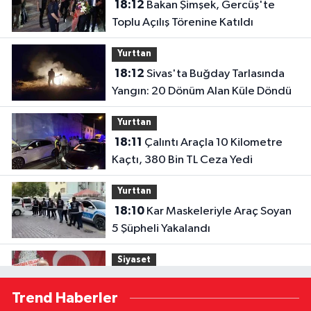
18:12
Bakan Şimşek, Gercüş'te
Toplu Açılış Törenine Katıldı
Yurttan
18:12
Sivas'ta Buğday Tarlasında
Yangın: 20 Dönüm Alan Küle Döndü
Yurttan
18:11
Çalıntı Araçla 10 Kilometre
Kaçtı, 380 Bin TL Ceza Yedi
Yurttan
18:10
Kar Maskeleriyle Araç Soyan
5 Şüpheli Yakalandı
Siyaset
17:02
MHP Adana İl Başkanı Hakan
Trend Haberler
Yıldırım'dan Ayyüce Türkeş Taş'a