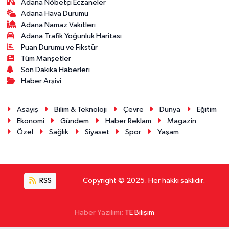
Adana Nöbetçi Eczaneler
Adana Hava Durumu
Adana Namaz Vakitleri
Adana Trafik Yoğunluk Haritası
Puan Durumu ve Fikstür
Tüm Manşetler
Son Dakika Haberleri
Haber Arşivi
Asayiş
Bilim & Teknoloji
Çevre
Dünya
Eğitim
Ekonomi
Gündem
Haber Reklam
Magazin
Özel
Sağlık
Siyaset
Spor
Yaşam
RSS
Copyright © 2025. Her hakkı saklıdır.
Haber Yazılımı:
TE Bilişim