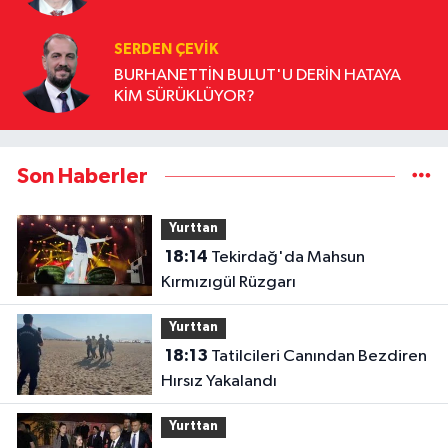
SERDEN ÇEVIK
BURHANETTİN BULUT'U DERİN HATAYA
KİM SÜRÜKLÜYOR?
Son Haberler
Yurttan
18:14
Tekirdağ'da Mahsun
Kırmızıgül Rüzgarı
Yurttan
18:13
Tatilcileri Canından Bezdiren
Hırsız Yakalandı
Yurttan