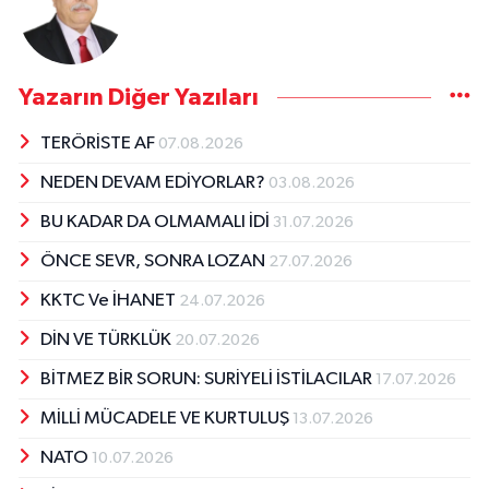
Yazarın Diğer Yazıları
TERÖRİSTE AF
07.08.2026
NEDEN DEVAM EDİYORLAR?
03.08.2026
BU KADAR DA OLMAMALI İDİ
31.07.2026
ÖNCE SEVR, SONRA LOZAN
27.07.2026
KKTC Ve İHANET
24.07.2026
DİN VE TÜRKLÜK
20.07.2026
BİTMEZ BİR SORUN: SURİYELİ İSTİLACILAR
17.07.2026
MİLLİ MÜCADELE VE KURTULUŞ
13.07.2026
NATO
10.07.2026