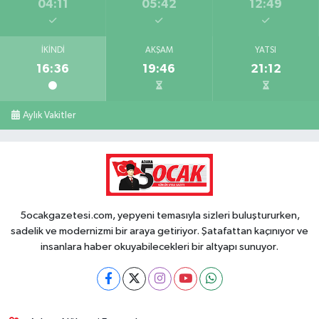
04:11
05:42
12:49
İKINDI
AKŞAM
YATSI
16:36
19:46
21:12
Aylık Vakitler
5ocakgazetesi.com, yepyeni temasıyla sizleri buluştururken,
sadelik ve modernizmi bir araya getiriyor. Şatafattan kaçınıyor ve
insanlara haber okuyabilecekleri bir altyapı sunuyor.