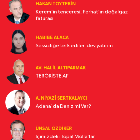
HAKAN TOYTEKIN
Kerem’in tenceresi, Ferhat’ın doğalgaz
faturası
HABIBE ALACA
Sessizliğe terk edilen dev yatırım
AV. HALIL ALTIPARMAK
TERÖRİSTE AF
A. NIYAZI SERTKALAYCI
Adana'da Deniz mi Var?
ÜNSAL ÖZDIKER
İçimizdeki Topal Molla’lar