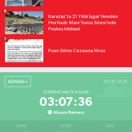
6
Karataş’ta 21 Yıllık İşgal Yeniden
Hortladı: Mavi Yunus Sitesi’nde
Peşkeş İddiası!
7
Puan Silme Cezasına İtiraz
ADANA
08.08.2026
SONRAKI VAKTE KALAN
03:07:35
Akşam Namazı
İMSAK
GÜNEŞ
ÖĞLE