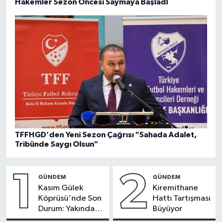
Hakemler Sezon Öncesi Saymaya BaşladI
TFFHGD'den Yeni Sezon Çağrısı "Sahada Adalet,
Tribünde Saygı Olsun"
1
2
GÜNDEM
GÜNDEM
Kasım Gülek
Kiremithane
Köprüsü'nde Son
Hattı Tartışması
Durum: Yakında
Büyüyor
Trafiğe Açılacak