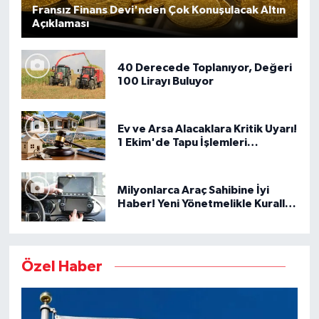
Fransız Finans Devi'nden Çok Konuşulacak Altın
Açıklaması
40 Derecede Toplanıyor, Değeri
100 Lirayı Buluyor
Ev ve Arsa Alacaklara Kritik Uyarı!
1 Ekim'de Tapu İşlemleri
Tamamen Değişiyor
Milyonlarca Araç Sahibine İyi
Haber! Yeni Yönetmelikle Kurallar
Netleşti
Özel Haber