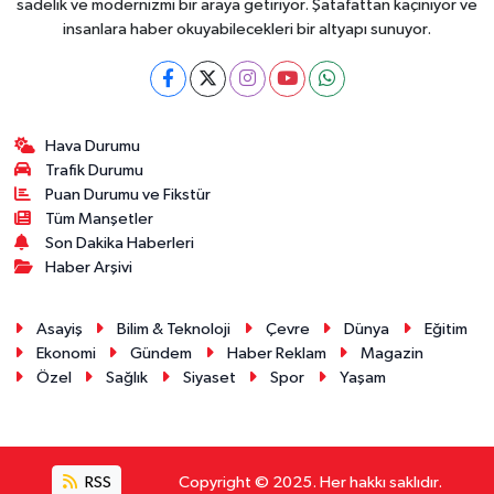
sadelik ve modernizmi bir araya getiriyor. Şatafattan kaçınıyor ve
insanlara haber okuyabilecekleri bir altyapı sunuyor.
Hava Durumu
Trafik Durumu
Puan Durumu ve Fikstür
Tüm Manşetler
Son Dakika Haberleri
Haber Arşivi
Asayiş
Bilim & Teknoloji
Çevre
Dünya
Eğitim
Ekonomi
Gündem
Haber Reklam
Magazin
Özel
Sağlık
Siyaset
Spor
Yaşam
RSS
Copyright © 2025. Her hakkı saklıdır.