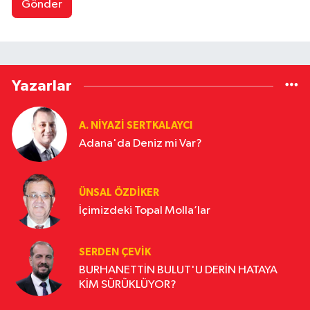
Gönder
Yazarlar
A. NIYAZI SERTKALAYCI
Adana'da Deniz mi Var?
ÜNSAL ÖZDIKER
İçimizdeki Topal Molla’lar
SERDEN ÇEVIK
BURHANETTİN BULUT'U DERİN HATAYA
KİM SÜRÜKLÜYOR?