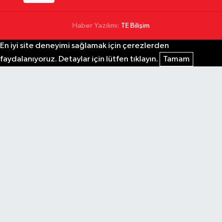
Haber Yazılımı:
TE Bilişim
En iyi site deneyimi sağlamak için çerezlerden
faydalanıyoruz. Detaylar için lütfen tıklayın.
Tamam