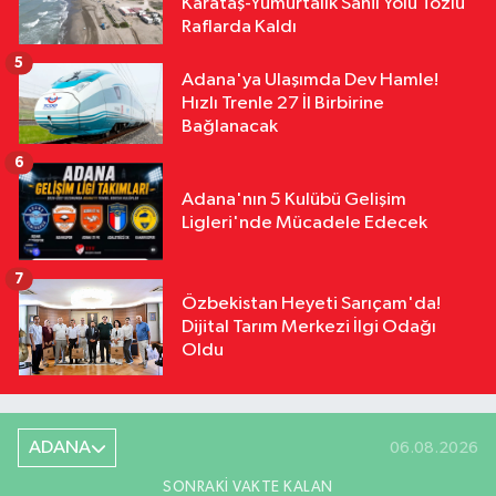
Karataş-Yumurtalık Sahil Yolu Tozlu
Raflarda Kaldı
5
Adana'ya Ulaşımda Dev Hamle!
Hızlı Trenle 27 İl Birbirine
Bağlanacak
6
Adana'nın 5 Kulübü Gelişim
Ligleri'nde Mücadele Edecek
7
Özbekistan Heyeti Sarıçam'da!
Dijital Tarım Merkezi İlgi Odağı
Oldu
ADANA
06.08.2026
SONRAKI VAKTE KALAN