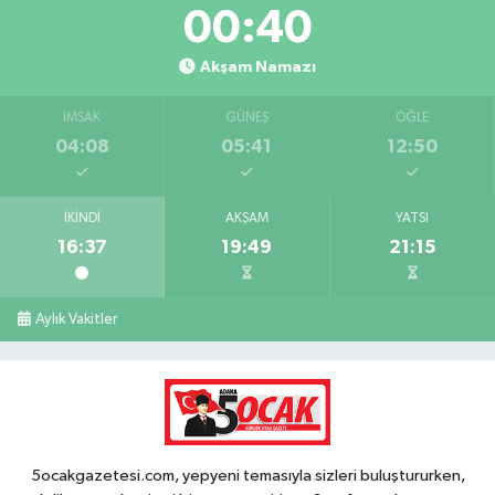
00:39
Akşam Namazı
İMSAK
GÜNEŞ
ÖĞLE
04:08
05:41
12:50
İKINDI
AKŞAM
YATSI
16:37
19:49
21:15
Aylık Vakitler
5ocakgazetesi.com, yepyeni temasıyla sizleri buluştururken,