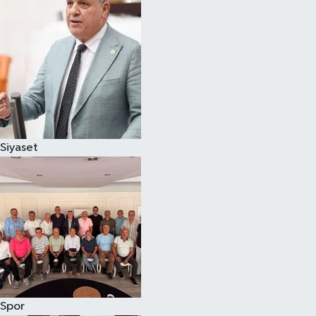
Magazin
Özel
Resmi İlanlar
Sağlık
Siyaset
Siyaset
Spor
Yaşam
Yerel Yönetimler
Spor
Yurttan