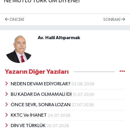
NE MUTLU TÜRK'ÜM DİYENE!
ÖNCEKI
SONRAKI
Av. Halil Altıparmak
Yazarın Diğer Yazıları
NEDEN DEVAM EDİYORLAR?
03.08.2026
BU KADAR DA OLMAMALI İDİ
31.07.2026
ÖNCE SEVR, SONRA LOZAN
27.07.2026
KKTC Ve İHANET
24.07.2026
DİN VE TÜRKLÜK
20.07.2026