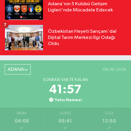
Adana'nın 5 Kulübü Gelişim
Ligleri'nde Mücadele Edecek
7
Özbekistan Heyeti Sarıçam'da!
Dijital Tarım Merkezi İlgi Odağı
Oldu
ADANA
06.08.2026
SONRAKI VAKTE KALAN
41:56
Yatsı Namazı
İMSAK
GÜNEŞ
ÖĞLE
04:08
05:41
12:50