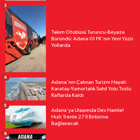
3
Takım Otobüsü Turuncu-Beyaza
Büründü: Adana 01 FK'nın Yeni Yüzü
Yollarda
4
Adana'nın Çalınan Turizm Hayali:
Karataş-Yumurtalık Sahil Yolu Tozlu
Raflarda Kaldı
5
Adana'ya Ulaşımda Dev Hamle!
Hızlı Trenle 27 İl Birbirine
Bağlanacak
6