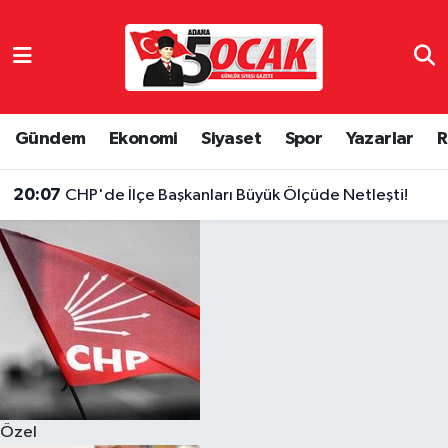
Asayiş
Hava Durumu
Bilim & Teknoloji
Trafik Durumu
Gündem
Ekonomi
Siyaset
Spor
Yazarlar
R
Çevre
Süper Lig Puan Durumu ve Fikstür
20:07
CHP'de İlçe Başkanları Büyük Ölçüde Netleşti!
Dünya
Tüm Manşetler
Eğitim
Son Dakika Haberleri
Ekonomi
Haber Arşivi
Gündem
Özel
Haber Reklam