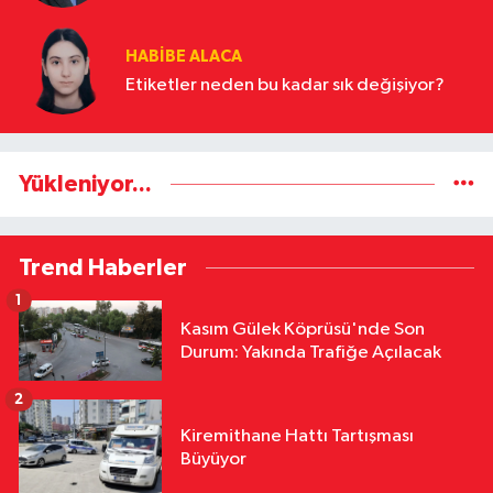
HABIBE ALACA
Etiketler neden bu kadar sık değişiyor?
Yükleniyor...
Trend Haberler
1
Kasım Gülek Köprüsü'nde Son
Durum: Yakında Trafiğe Açılacak
2
Kiremithane Hattı Tartışması
Büyüyor