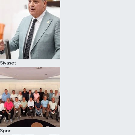
Magazin
Özel
Resmi İlanlar
Sağlık
Siyaset
Siyaset
Spor
Yaşam
Yerel Yönetimler
Spor
Yurttan