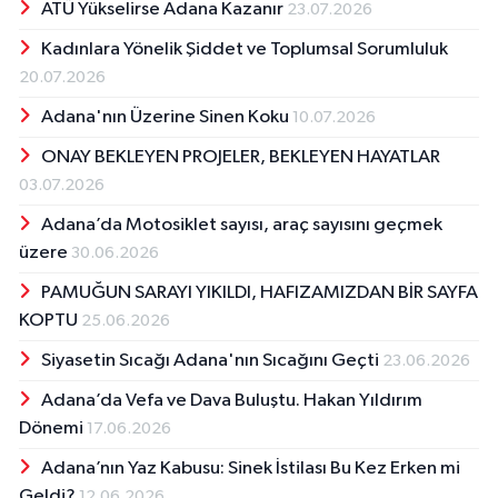
ATÜ Yükselirse Adana Kazanır
23.07.2026
Kadınlara Yönelik Şiddet ve Toplumsal Sorumluluk
20.07.2026
Adana'nın Üzerine Sinen Koku
10.07.2026
ONAY BEKLEYEN PROJELER, BEKLEYEN HAYATLAR
03.07.2026
Adana’da Motosiklet sayısı, araç sayısını geçmek
üzere
30.06.2026
PAMUĞUN SARAYI YIKILDI, HAFIZAMIZDAN BİR SAYFA
KOPTU
25.06.2026
Siyasetin Sıcağı Adana'nın Sıcağını Geçti
23.06.2026
Adana’da Vefa ve Dava Buluştu. Hakan Yıldırım
Dönemi
17.06.2026
Adana’nın Yaz Kabusu: Sinek İstilası Bu Kez Erken mi
Geldi?
12.06.2026