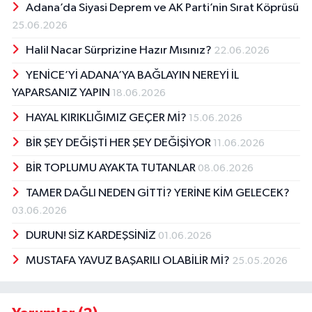
Adana’da Siyasi Deprem ve AK Parti’nin Sırat Köprüsü
25.06.2026
Halil Nacar Sürprizine Hazır Mısınız?
22.06.2026
YENİCE’Yİ ADANA’YA BAĞLAYIN NEREYİ İL
YAPARSANIZ YAPIN
18.06.2026
HAYAL KIRIKLIĞIMIZ GEÇER Mİ?
15.06.2026
BİR ŞEY DEĞİŞTİ HER ŞEY DEĞİŞİYOR
11.06.2026
BİR TOPLUMU AYAKTA TUTANLAR
08.06.2026
TAMER DAĞLI NEDEN GİTTİ? YERİNE KİM GELECEK?
03.06.2026
DURUN! SİZ KARDEŞSİNİZ
01.06.2026
MUSTAFA YAVUZ BAŞARILI OLABİLİR Mİ?
25.05.2026