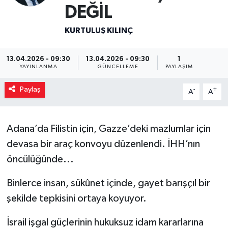
DEĞİL
Magazin
KURTULUŞ KILINÇ
Özel
13.04.2026 - 09:30
13.04.2026 - 09:30
1
YAYINLANMA
GÜNCELLEME
PAYLAŞIM
Resmi İlanlar
Paylaş
-
+
A
A
Sağlık
Siyaset
Adana’da Filistin için, Gazze’deki mazlumlar için
devasa bir araç konvoyu düzenlendi. İHH’nın
Spor
öncülüğünde...
Yaşam
Binlerce insan, sükûnet içinde, gayet barışçıl bir
şekilde tepkisini ortaya koyuyor.
Yerel Yönetimler
İsrail işgal güçlerinin hukuksuz idam kararlarına
Yurttan