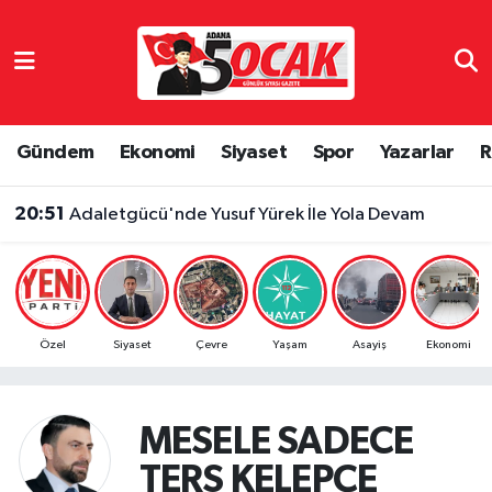
Asayiş
Adana Nöbetçi Eczaneler
Bilim & Teknoloji
Adana Hava Durumu
Gündem
Ekonomi
Siyaset
Spor
Yazarlar
R
Çevre
Adana Namaz Vakitleri
20:51
Adaletgücü'nde Yusuf Yürek İle Yola Devam
Dünya
Adana Trafik Yoğunluk Haritası
Eğitim
Süper Lig Puan Durumu ve Fikstür
Özel
Siyaset
Çevre
Yaşam
Asayiş
Ekonomi
Ekonomi
Tüm Manşetler
Gündem
Son Dakika Haberleri
MESELE SADECE
TERS KELEPÇE
Haber Reklam
Haber Arşivi