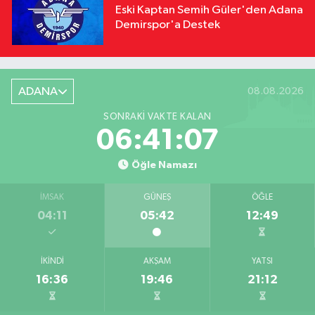
Eski Kaptan Semih Güler'den Adana
Demirspor'a Destek
ADANA
08.08.2026
SONRAKI VAKTE KALAN
06:41:06
Öğle Namazı
İMSAK
GÜNEŞ
ÖĞLE
04:11
05:42
12:49
İKINDI
AKŞAM
YATSI
16:36
19:46
21:12