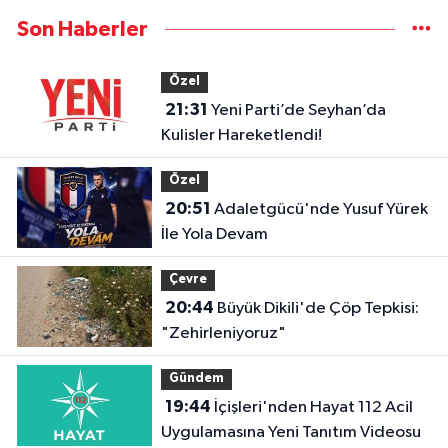
Son Haberler
Özel
21:31
Yeni Parti’de Seyhan’da
Kulisler Hareketlendi!
Özel
20:51
Adaletgücü'nde Yusuf Yürek
İle Yola Devam
Çevre
20:44
Büyük Dikili'de Çöp Tepkisi:
"Zehirleniyoruz"
Gündem
19:44
İçişleri'nden Hayat 112 Acil
Uygulamasına Yeni Tanıtım Videosu