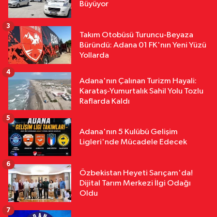
16:36
Halil Çağdaş Kaya'nın
Büyüyor
Ardından Dilek Çalışkan Özcan da
Mı Disipline Gidiyor?
3
Takım Otobüsü Turuncu-Beyaza
Özel
Büründü: Adana 01 FK'nın Yeni Yüzü
16:22
TFFHGD'den Yeni Sezon
Yollarda
Çağrısı "Sahada Adalet, Tribünde
4
Saygı Olsun"
Adana'nın Çalınan Turizm Hayali:
Karataş-Yumurtalık Sahil Yolu Tozlu
Raflarda Kaldı
5
Adana'nın 5 Kulübü Gelişim
Ligleri'nde Mücadele Edecek
6
Özbekistan Heyeti Sarıçam'da!
Dijital Tarım Merkezi İlgi Odağı
Oldu
7