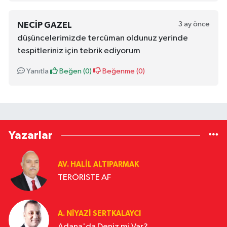
3 ay önce
NECIP GAZEL
düşüncelerimizde tercüman oldunuz yerinde
tespitleriniz için tebrik ediyorum
Yanıtla
Beğen (
0
)
Beğenme (
0
)
Yazarlar
AV. HALIL ALTIPARMAK
TERÖRİSTE AF
A. NIYAZI SERTKALAYCI
Adana'da Deniz mi Var?