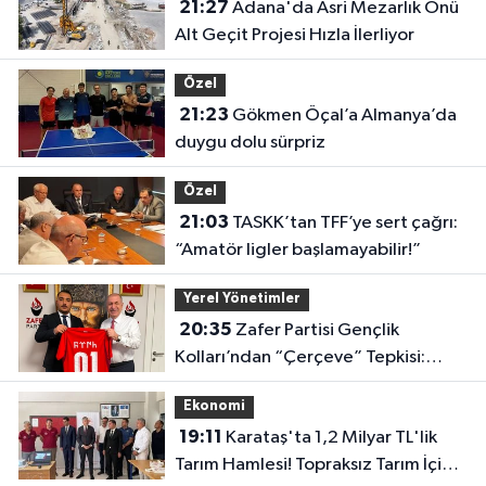
21:27
Adana'da Asri Mezarlık Önü
Alt Geçit Projesi Hızla İlerliyor
Özel
21:23
Gökmen Öçal’a Almanya’da
duygu dolu sürpriz
Özel
21:03
TASKK’tan TFF’ye sert çağrı:
“Amatör ligler başlamayabilir!”
Yerel Yönetimler
20:35
Zafer Partisi Gençlik
Kolları’ndan “Çerçeve” Tepkisi:
“Türkiye’nin Geleceği Pazarlık
Ekonomi
Konusu Yapılamaz”
19:11
Karataş'ta 1,2 Milyar TL'lik
Tarım Hamlesi! Topraksız Tarım İçin