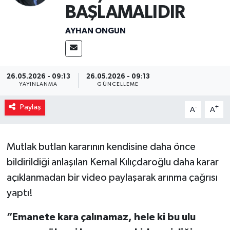
BAŞLAMALIDIR
Magazin
AYHAN ONGUN
Özel
Resmi İlanlar
26.05.2026 - 09:13
26.05.2026 - 09:13
YAYINLANMA
GÜNCELLEME
Sağlık
Paylaş
-
+
A
A
Siyaset
Mutlak butlan kararının kendisine daha önce
Spor
bildirildiği anlaşılan Kemal Kılıçdaroğlu daha karar
Yaşam
açıklanmadan bir video paylaşarak arınma çağrısı
yaptı!
Yerel Yönetimler
“Emanete kara çalınamaz, hele ki bu ulu
Yurttan