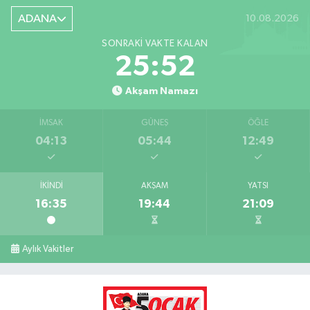
ADANA
10.08.2026
SONRAKI VAKTE KALAN
25:51
Akşam Namazı
İMSAK
GÜNEŞ
ÖĞLE
04:13
05:44
12:49
İKINDI
AKŞAM
YATSI
16:35
19:44
21:09
Aylık Vakitler