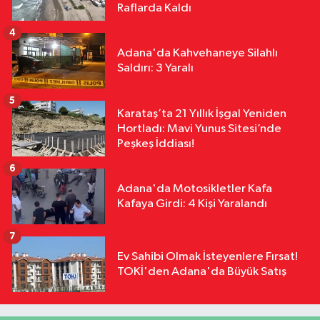
Raflarda Kaldı
Plazasını Yangın Paniği
4
Adana'da Kahvehaneye Silahlı
Saldırı: 3 Yaralı
5
Karataş’ta 21 Yıllık İşgal Yeniden
Hortladı: Mavi Yunus Sitesi’nde
Peşkeş İddiası!
6
Adana'da Motosikletler Kafa
Kafaya Girdi: 4 Kişi Yaralandı
7
Ev Sahibi Olmak İsteyenlere Fırsat!
TOKİ'den Adana'da Büyük Satış