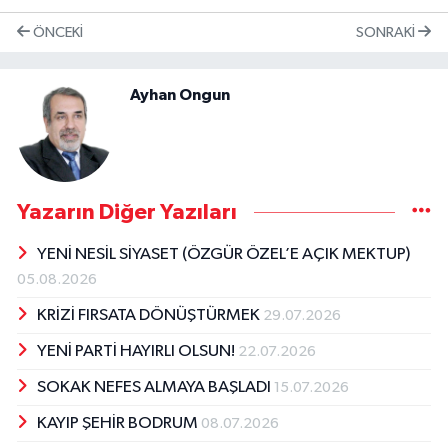
ÖNCEKI
SONRAKI
Ayhan Ongun
Yazarın Diğer Yazıları
YENİ NESİL SİYASET (ÖZGÜR ÖZEL’E AÇIK MEKTUP)
05.08.2026
KRİZİ FIRSATA DÖNÜŞTÜRMEK
29.07.2026
YENİ PARTİ HAYIRLI OLSUN!
22.07.2026
SOKAK NEFES ALMAYA BAŞLADI
15.07.2026
KAYIP ŞEHİR BODRUM
08.07.2026