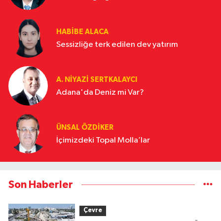
HABIBE ALACA
Sessizliğe terk edilen dev yatırım
A. NIYAZI SERTKALAYCI
Adana'da Deniz mi Var?
ÜNSAL ÖZDIKER
İçimizdeki Topal Molla’lar
Son Haberler
Çevre