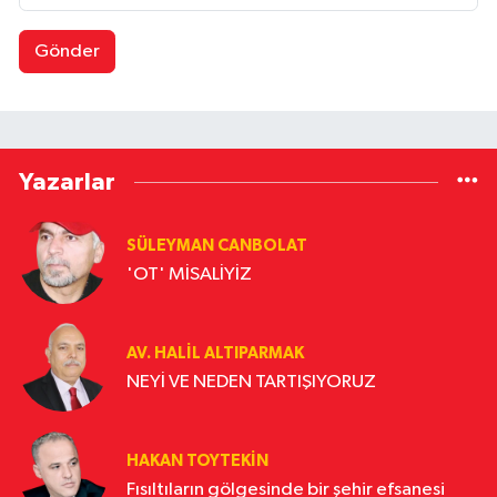
Gönder
Yazarlar
SÜLEYMAN CANBOLAT
'OT' MİSALİYİZ
AV. HALIL ALTIPARMAK
NEYİ VE NEDEN TARTIŞIYORUZ
HAKAN TOYTEKIN
Fısıltıların gölgesinde bir şehir efsanesi