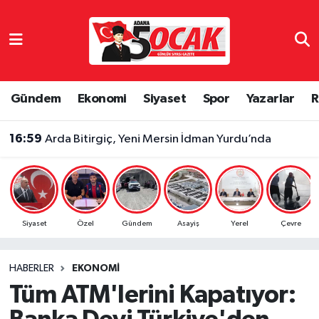
Asayiş
Adana Nöbetçi Eczaneler
Bilim & Teknoloji
Adana Hava Durumu
Gündem
Ekonomi
Siyaset
Spor
Yazarlar
R
Çevre
Adana Namaz Vakitleri
16:59
Arda Bitirgiç, Yeni Mersin İdman Yurdu’nda
Dünya
Adana Trafik Yoğunluk Haritası
Eğitim
Süper Lig Puan Durumu ve Fikstür
Siyaset
Özel
Gündem
Asayiş
Yerel
Çevre
Ekonomi
Tüm Manşetler
HABERLER
EKONOMI
Gündem
Son Dakika Haberleri
Tüm ATM'lerini Kapatıyor:
Haber Reklam
Haber Arşivi