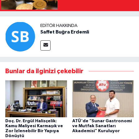
EDITÖR HAKKINDA
Saffet Buğra Erdemli
Bunlar da ilginizi çekebilir
Doç. Dr. Ergül Halisçelik:
ATÜ'de "Sunar Gastronomi
Kamu Maliyesi Karmaşık ve
ve Mutfak Sanatları
Zor İzlenebilir Bir Yapıya
Akademisi" Kuruluyor
Dönüştü