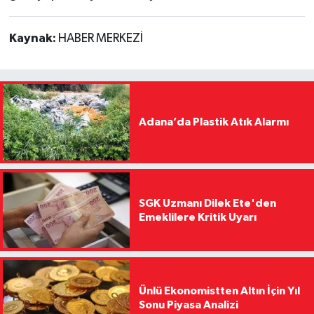
Kaynak:
HABER MERKEZİ
Adana’da Plastik Atık Alarmı
SGK Uzmanı Dilek Ete'den
Emeklilere Kritik Uyarı
Ünlü Ekonomistten Altın İçin Yıl
Sonu Piyasa Analizi