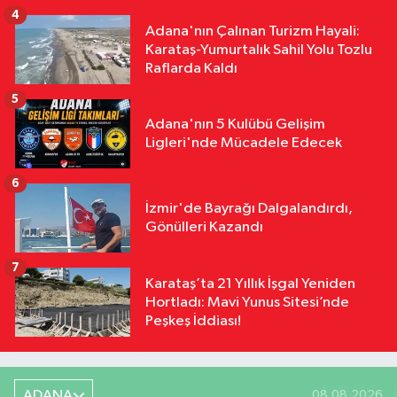
4
Adana'nın Çalınan Turizm Hayali:
Karataş-Yumurtalık Sahil Yolu Tozlu
Raflarda Kaldı
5
Adana'nın 5 Kulübü Gelişim
Ligleri'nde Mücadele Edecek
6
İzmir'de Bayrağı Dalgalandırdı,
Gönülleri Kazandı
7
Karataş’ta 21 Yıllık İşgal Yeniden
Hortladı: Mavi Yunus Sitesi’nde
Peşkeş İddiası!
ADANA
08.08.2026