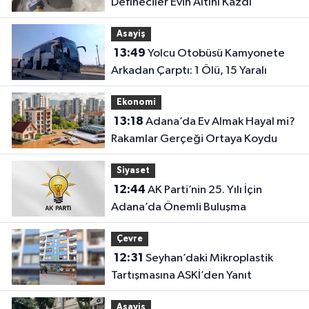
Defineciler Evin Altını Kazdı
Asayiş
13:49
Yolcu Otobüsü Kamyonete
Arkadan Çarptı: 1 Ölü, 15 Yaralı
Ekonomi
13:18
Adana’da Ev Almak Hayal mi?
Rakamlar Gerçeği Ortaya Koydu
Siyaset
12:44
AK Parti’nin 25. Yılı İçin
Adana’da Önemli Buluşma
Çevre
12:31
Seyhan’daki Mikroplastik
Tartışmasına ASKİ’den Yanıt
Asayiş