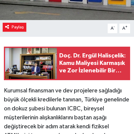
Paylaş
-
+
A
A
Doç. Dr. Ergül Halisçelik:
Kamu Maliyesi Karmaşık
ve Zor İzlenebilir Bir
Yapıya Dönüştü
Kurumsal finansman ve dev projelere sağladığı
büyük ölçekli kredilerle tanınan, Türkiye genelinde
on dokuz şubesi bulunan ICBC, bireysel
müşterilerinin alışkanlıklarını baştan aşağı
değiştirecek bir adım atarak kendi fiziksel