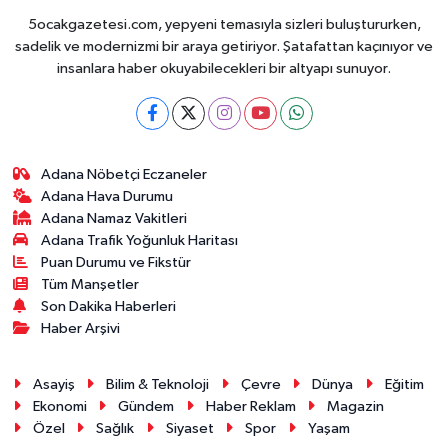
5ocakgazetesi.com, yepyeni temasıyla sizleri buluştururken,
sadelik ve modernizmi bir araya getiriyor. Şatafattan kaçınıyor ve
insanlara haber okuyabilecekleri bir altyapı sunuyor.
Adana Nöbetçi Eczaneler
Adana Hava Durumu
Adana Namaz Vakitleri
Adana Trafik Yoğunluk Haritası
Puan Durumu ve Fikstür
Tüm Manşetler
Son Dakika Haberleri
Haber Arşivi
Asayiş
Bilim & Teknoloji
Çevre
Dünya
Eğitim
Ekonomi
Gündem
Haber Reklam
Magazin
Özel
Sağlık
Siyaset
Spor
Yaşam