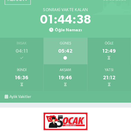
SONRAKI VAKTE KALAN
01:44:37
Öğle Namazı
İMSAK
GÜNEŞ
ÖĞLE
04:11
05:42
12:49
İKINDI
AKŞAM
YATSI
16:36
19:46
21:12
Aylık Vakitler