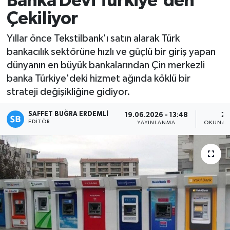
Banka Devi Türkiye'den
Çekiliyor
Magazin
Yıllar önce Tekstilbank'ı satın alarak Türk
Özel
bankacılık sektörüne hızlı ve güçlü bir giriş yapan
dünyanın en büyük bankalarından Çin merkezli
Resmi İlanlar
banka Türkiye'deki hizmet ağında köklü bir
strateji değişikliğine gidiyor.
Sağlık
SAFFET BUĞRA ERDEMLI
19.06.2026 - 13:48
2 
Siyaset
EDITÖR
YAYINLANMA
OKUNMA
Spor
Yaşam
Yerel Yönetimler
Yurttan