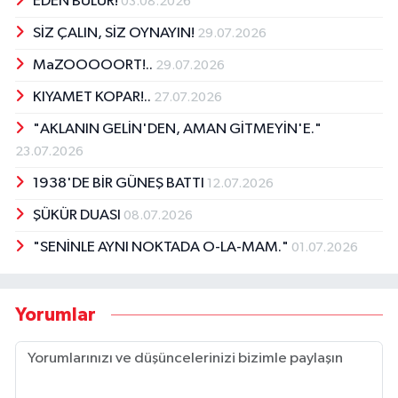
EDEN BULUR!
03.08.2026
SİZ ÇALIN, SİZ OYNAYIN!
29.07.2026
MaZOOOOORT!..
29.07.2026
KIYAMET KOPAR!..
27.07.2026
"AKLANIN GELİN'DEN, AMAN GİTMEYİN'E."
23.07.2026
1938'DE BİR GÜNEŞ BATTI
12.07.2026
ŞÜKÜR DUASI
08.07.2026
"SENİNLE AYNI NOKTADA O-LA-MAM."
01.07.2026
Yorumlar