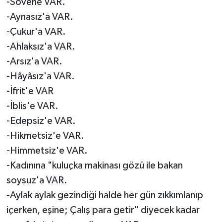
-Sövene VAR.
-Aynasız'a VAR.
-Çukur'a VAR.
-Ahlaksız'a VAR.
-Arsız'a VAR.
-Hâyâsız'a VAR.
-İfrit'e VAR
-İblis'e VAR.
-Edepsiz'e VAR.
-Hikmetsiz'e VAR.
-Himmetsiz'e VAR.
-Kadınına "kuluçka makinası gözü ile bakan
soysuz'a VAR.
-Aylak aylak gezindiği halde her gün zıkkımlanıp
içerken, eşine; Çalış para getir" diyecek kadar