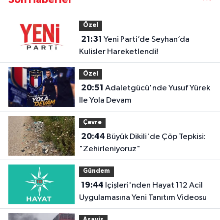
Özel
21:31
Yeni Parti’de Seyhan’da
Kulisler Hareketlendi!
Özel
20:51
Adaletgücü'nde Yusuf Yürek
İle Yola Devam
Çevre
20:44
Büyük Dikili'de Çöp Tepkisi:
"Zehirleniyoruz"
Gündem
19:44
İçişleri'nden Hayat 112 Acil
Uygulamasına Yeni Tanıtım Videosu
Asayiş