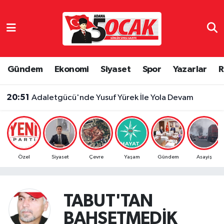
Asayiş
Adana Nöbetçi Eczaneler
Bilim & Teknoloji
Adana Hava Durumu
Gündem
Ekonomi
Siyaset
Spor
Yazarlar
R
Çevre
Adana Namaz Vakitleri
20:51
Adaletgücü'nde Yusuf Yürek İle Yola Devam
Dünya
Adana Trafik Yoğunluk Haritası
Eğitim
Süper Lig Puan Durumu ve Fikstür
Özel
Siyaset
Çevre
Yaşam
Gündem
Asayiş
Ekonomi
Tüm Manşetler
Gündem
Son Dakika Haberleri
TABUT'TAN
BAHSETMEDİK
Haber Reklam
Haber Arşivi