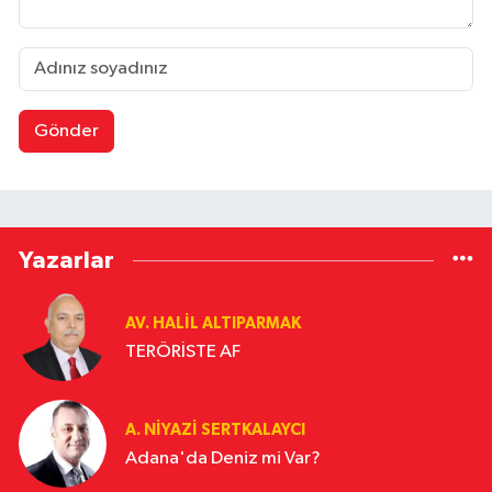
Gönder
Yazarlar
AV. HALIL ALTIPARMAK
TERÖRİSTE AF
A. NIYAZI SERTKALAYCI
Adana'da Deniz mi Var?