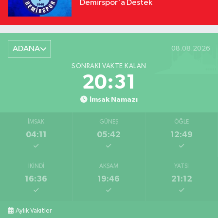
Demirspor'a Destek
ADANA
08.08.2026
SONRAKI VAKTE KALAN
20:31
İmsak Namazı
İMSAK
GÜNEŞ
ÖĞLE
04:11
05:42
12:49
İKINDI
AKŞAM
YATSI
16:36
19:46
21:12
Aylık Vakitler