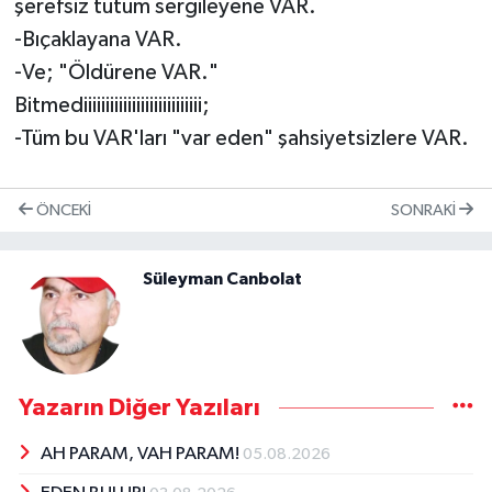
şerefsiz tutum sergileyene VAR.
-Bıçaklayana VAR.
-Ve; "Öldürene VAR."
Bitmediiiiiiiiiiiiiiiiiiiiiiiiiii;
-Tüm bu VAR'ları "var eden" şahsiyetsizlere VAR.
ÖNCEKI
SONRAKI
Süleyman Canbolat
Yazarın Diğer Yazıları
AH PARAM, VAH PARAM!
05.08.2026