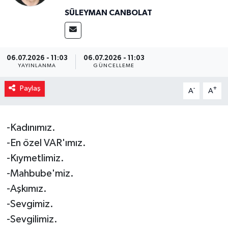
SÜLEYMAN CANBOLAT
Magazin
Özel
06.07.2026 - 11:03
06.07.2026 - 11:03
YAYINLANMA
GÜNCELLEME
Resmi İlanlar
Paylaş
-
+
A
A
Sağlık
Siyaset
-Kadınımız.
-En özel VAR'ımız.
Spor
-Kıymetlimiz.
-Mahbube'miz.
Yaşam
-Aşkımız.
Yerel Yönetimler
-Sevgimiz.
-Sevgilimiz.
Yurttan