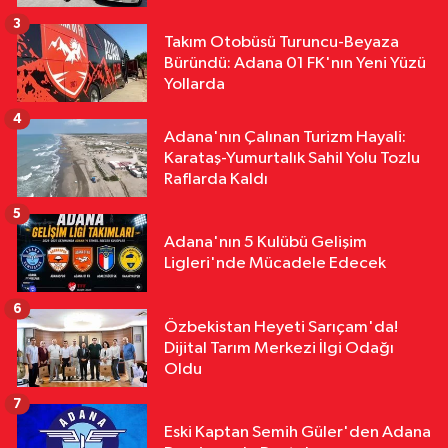
Mı Disipline Gidiyor?
3
Takım Otobüsü Turuncu-Beyaza
Özel
Büründü: Adana 01 FK'nın Yeni Yüzü
16:22
TFFHGD'den Yeni Sezon
Yollarda
Çağrısı "Sahada Adalet, Tribünde
4
Saygı Olsun"
Adana'nın Çalınan Turizm Hayali:
Karataş-Yumurtalık Sahil Yolu Tozlu
Raflarda Kaldı
5
Adana'nın 5 Kulübü Gelişim
Ligleri'nde Mücadele Edecek
6
Özbekistan Heyeti Sarıçam'da!
Dijital Tarım Merkezi İlgi Odağı
Oldu
7
Eski Kaptan Semih Güler'den Adana