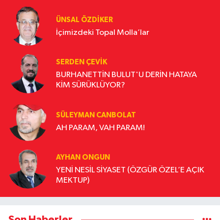
ÜNSAL ÖZDIKER
İçimizdeki Topal Molla’lar
SERDEN ÇEVIK
BURHANETTİN BULUT'U DERİN HATAYA
KİM SÜRÜKLÜYOR?
SÜLEYMAN CANBOLAT
AH PARAM, VAH PARAM!
AYHAN ONGUN
YENİ NESİL SİYASET (ÖZGÜR ÖZEL’E AÇIK
MEKTUP)
Son Haberler