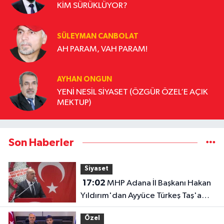
KİM SÜRÜKLÜYOR?
SÜLEYMAN CANBOLAT
AH PARAM, VAH PARAM!
AYHAN ONGUN
YENİ NESİL SİYASET (ÖZGÜR ÖZEL’E AÇIK
MEKTUP)
Son Haberler
Siyaset
17:02
MHP Adana İl Başkanı Hakan
Yıldırım'dan Ayyüce Türkeş Taş'a
Çok Sert Tepki "Haddinizi Bilin!"
Özel