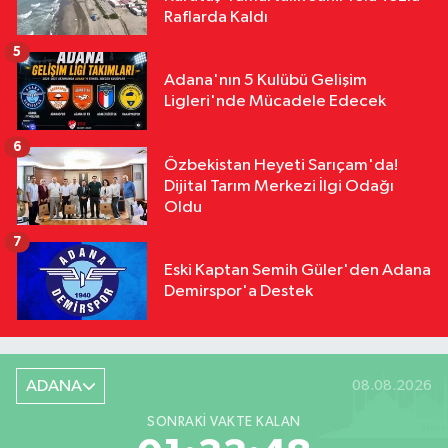
Raflarda Kaldı
5
Adana'nın 5 Kulübü Gelişim
Ligleri'nde Mücadele Edecek
6
Özbekistan Heyeti Sarıçam'da!
Dijital Tarım Merkezi İlgi Odağı
Oldu
7
Eski Kaptan Semih Güler'den Adana
Demirspor'a Destek
ADANA
08.08.2026
SONRAKI VAKTE KALAN