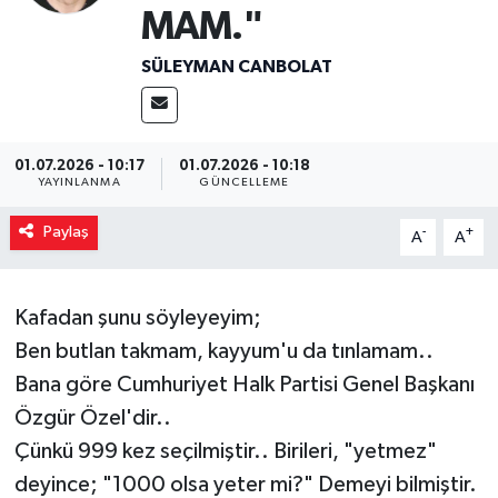
MAM."
Magazin
SÜLEYMAN CANBOLAT
Özel
Resmi İlanlar
01.07.2026 - 10:17
01.07.2026 - 10:18
YAYINLANMA
GÜNCELLEME
Sağlık
Paylaş
-
+
A
A
Siyaset
Kafadan şunu söyleyeyim;
Spor
Ben butlan takmam, kayyum'u da tınlamam..
Yaşam
Bana göre Cumhuriyet Halk Partisi Genel Başkanı
Özgür Özel'dir..
Yerel Yönetimler
Çünkü 999 kez seçilmiştir.. Birileri, "yetmez"
deyince; "1000 olsa yeter mi?" Demeyi bilmiştir.
Yurttan