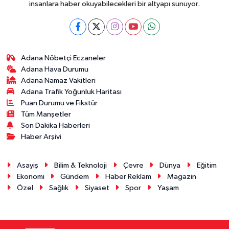
insanlara haber okuyabilecekleri bir altyapı sunuyor.
Adana Nöbetçi Eczaneler
Adana Hava Durumu
Adana Namaz Vakitleri
Adana Trafik Yoğunluk Haritası
Puan Durumu ve Fikstür
Tüm Manşetler
Son Dakika Haberleri
Haber Arşivi
Asayiş
Bilim & Teknoloji
Çevre
Dünya
Eğitim
Ekonomi
Gündem
Haber Reklam
Magazin
Özel
Sağlık
Siyaset
Spor
Yaşam