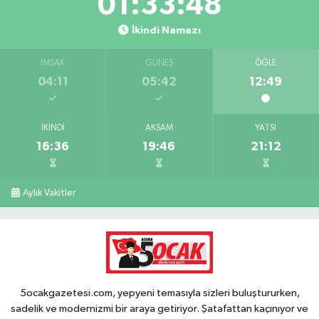
01:33:48
İkindi Namazı
İMSAK
GÜNEŞ
ÖĞLE
04:11
05:42
12:49
İKINDI
AKŞAM
YATSI
16:36
19:46
21:12
Aylık Vakitler
5ocakgazetesi.com, yepyeni temasıyla sizleri buluştururken,
sadelik ve modernizmi bir araya getiriyor. Şatafattan kaçınıyor ve