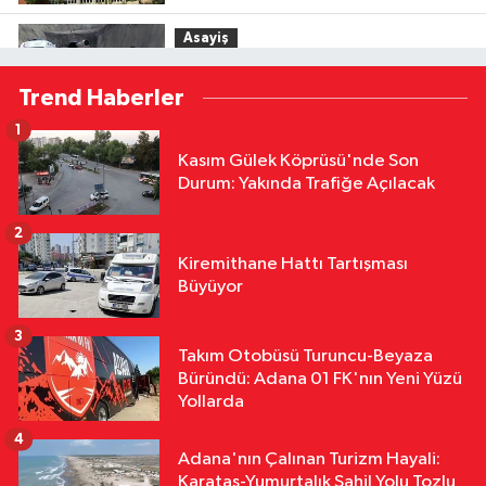
Asayiş
13:54
Yedigöze İçme Suyu
Trend Haberler
Tünelinde Kaya Göçüğü: 1 İşçi
Hayatını Kaybetti, 1 İşçi Yaralandı
1
Asayiş
Kasım Gülek Köprüsü'nde Son
12:31
Adana İmamoğlu'nda
Durum: Yakında Trafiğe Açılacak
Yedigöze İçme Suyu Projesi
Şantiyesinde Göçük: İşçileri Toprak
2
Özel
Altında Kaldı!
Kiremithane Hattı Tartışması
12:02
Başkan Altıok Çalışmaları
Büyüyor
Yerinde İnceledi: Yumurtalık'ta
Altyapı ve Ulaşım Seferberliği
3
Takım Otobüsü Turuncu-Beyaza
Çevre
Büründü: Adana 01 FK'nın Yeni Yüzü
11:42
Adana'nın Kavurucu
Yollarda
Sıcağında İşçilerin Zorlu Asfalt
4
Mesaisi Sürüyor
Adana'nın Çalınan Turizm Hayali:
Karataş-Yumurtalık Sahil Yolu Tozlu