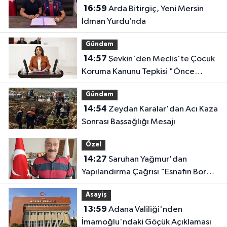
16:59
Arda Bitirgiç, Yeni Mersin
İdman Yurdu’nda
Gündem
14:57
Şevkin'den Meclis'te Çocuk
Koruma Kanunu Tepkisi "Önce
Bataklığı Kurutmak Zorundayız"
Gündem
14:54
Zeydan Karalar'dan Acı Kaza
Sonrası Başsağlığı Mesajı
Özel
14:27
Saruhan Yağmur'dan
Yapılandırma Çağrısı "Esnafın Borç
Yükü Hafifletilmeli"
Asayiş
13:59
Adana Valiliği'nden
İmamoğlu'ndaki Göçük Açıklaması