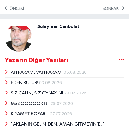
ÖNCEKI
SONRAKI
Süleyman Canbolat
Yazarın Diğer Yazıları
AH PARAM, VAH PARAM!
05.08.2026
EDEN BULUR!
03.08.2026
SİZ ÇALIN, SİZ OYNAYIN!
29.07.2026
MaZOOOOORT!..
29.07.2026
KIYAMET KOPAR!..
27.07.2026
"AKLANIN GELİN'DEN, AMAN GİTMEYİN'E."