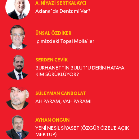
A. NIYAZI SERTKALAYCI
Adana'da Deniz mi Var?
ÜNSAL ÖZDIKER
İçimizdeki Topal Molla’lar
SERDEN ÇEVIK
BURHANETTİN BULUT'U DERİN HATAYA
KİM SÜRÜKLÜYOR?
SÜLEYMAN CANBOLAT
AH PARAM, VAH PARAM!
AYHAN ONGUN
YENİ NESİL SİYASET (ÖZGÜR ÖZEL’E AÇIK
MEKTUP)