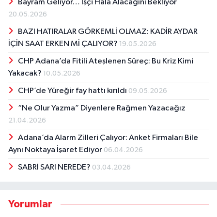
Bayram Geliyor… İşçi Hâlâ Alacağını Bekliyor
20.05.2026
BAZI HATIRALAR GÖRKEMLİ OLMAZ: KADİR AYDAR
İÇİN SAAT ERKEN Mİ ÇALIYOR?
19.05.2026
CHP Adana’da Fitili Ateşlenen Süreç: Bu Kriz Kimi
Yakacak?
10.05.2026
CHP’de Yüreğir fay hattı kırıldı
09.05.2026
“Ne Olur Yazma” Diyenlere Rağmen Yazacağız
21.04.2026
Adana’da Alarm Zilleri Çalıyor: Anket Firmaları Bile
Aynı Noktaya İşaret Ediyor
06.04.2026
SABRİ SARI NEREDE?
03.04.2026
Yorumlar