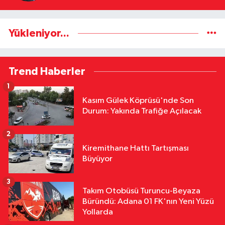
Yükleniyor...
Trend Haberler
1
Kasım Gülek Köprüsü'nde Son
Durum: Yakında Trafiğe Açılacak
2
Kiremithane Hattı Tartışması
Büyüyor
3
Takım Otobüsü Turuncu-Beyaza
Büründü: Adana 01 FK'nın Yeni Yüzü
Yollarda