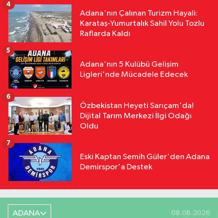
4
Adana'nın Çalınan Turizm Hayali:
Karataş-Yumurtalık Sahil Yolu Tozlu
Raflarda Kaldı
5
Adana'nın 5 Kulübü Gelişim
Ligleri'nde Mücadele Edecek
6
Özbekistan Heyeti Sarıçam'da!
Dijital Tarım Merkezi İlgi Odağı
Oldu
7
Eski Kaptan Semih Güler'den Adana
Demirspor'a Destek
ADANA
08.08.2026