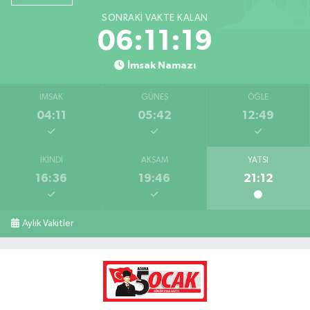
SONRAKI VAKTE KALAN
06:11:18
İmsak Namazı
İMSAK
GÜNEŞ
ÖĞLE
04:11
05:42
12:49
İKINDI
AKŞAM
YATSI
16:36
19:46
21:12
Aylık Vakitler