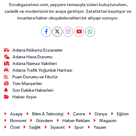
5ocakgazetesi.com, yepyeni temasıyla sizleri buluştururken,
sadelik ve modernizmi bir araya getiriyor. Şatafattan kaçınıyor ve
insanlara haber okuyabilecekleri bir altyapı sunuyor.
Adana Nöbetçi Eczaneler
Adana Hava Durumu
Adana Namaz Vakitleri
Adana Trafik Yoğunluk Haritası
Puan Durumu ve Fikstür
Tüm Manşetler
Son Dakika Haberleri
Haber Arşivi
Asayiş
Bilim & Teknoloji
Çevre
Dünya
Eğitim
Ekonomi
Gündem
Haber Reklam
Magazin
Özel
Sağlık
Siyaset
Spor
Yaşam