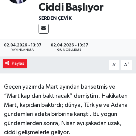
Ciddi Başlıyor
Magazin
SERDEN ÇEVIK
Özel
Resmi İlanlar
02.04.2026 - 13:37
02.04.2026 - 13:37
YAYINLANMA
GÜNCELLEME
Sağlık
Paylaş
-
+
A
A
Siyaset
Geçen yazımda Mart ayından bahsetmiş ve
Spor
“Mart kapıdan baktıracak” demiştim. Hakikaten
Yaşam
Mart, kapıdan baktırdı; dünya, Türkiye ve Adana
gündemleri adeta birbirine karıştı. Bu yoğun
Yerel Yönetimler
gündemlerden sonra, Nisan ayı şakadan uzak,
ciddi gelişmelerle geliyor.
Yurttan