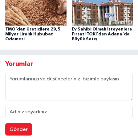
TMO'dan Üreticilere 29,5
Ev Sahibi Olmak İsteyenlere
Milyar Liralık Hububat
Fırsat! TOKİ'den Adana'da
Ödemesi
Büyük Satış
Yorumlar
Gönder