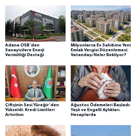
Adana OSB'den
Milyonlarca Ev Sahibine Yeni
Sanayicilere Enerji
Emlak Vergisi Düzenlemesi:
Verimliliği Desteği
Vatandaşı Neler Bekliyor?
Çiftçinin Sesi Yüreğir'den
Ağustos Ödemeleri Başladı:
Yükseldi: Kredi Limitleri
Yaşlı ve Engelli Aylıkları
Artırılsın
Hesaplarda