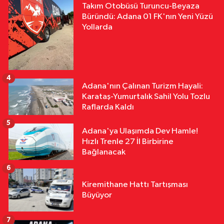
Takım Otobüsü Turuncu-Beyaza
Büründü: Adana 01 FK'nın Yeni Yüzü
Yollarda
4
Adana'nın Çalınan Turizm Hayali:
Karataş-Yumurtalık Sahil Yolu Tozlu
Raflarda Kaldı
5
Adana'ya Ulaşımda Dev Hamle!
Hızlı Trenle 27 İl Birbirine
Bağlanacak
6
Kiremithane Hattı Tartışması
Büyüyor
7