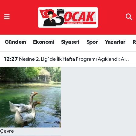
Asayiş
Hava Durumu
Bilim & Teknoloji
Trafik Durumu
Gündem
Ekonomi
Siyaset
Spor
Yazarlar
R
Çevre
Süper Lig Puan Durumu ve Fikstür
12:27
Nesine 2. Lig'de İlk Hafta Programı Açıklandı: Adana Temsilcileri 6 Eylül'de Sahaya Çıkıyor
Dünya
Tüm Manşetler
Eğitim
Son Dakika Haberleri
Ekonomi
Haber Arşivi
Gündem
Çevre
Haber Reklam