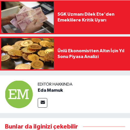
SGK Uzmanı Dilek Ete'den
Emeklilere Kritik Uyarı
Ünlü Ekonomistten Altın İçin Yıl
Sonu Piyasa Analizi
EDITÖR HAKKINDA
Eda Mamuk
Bunlar da ilginizi çekebilir