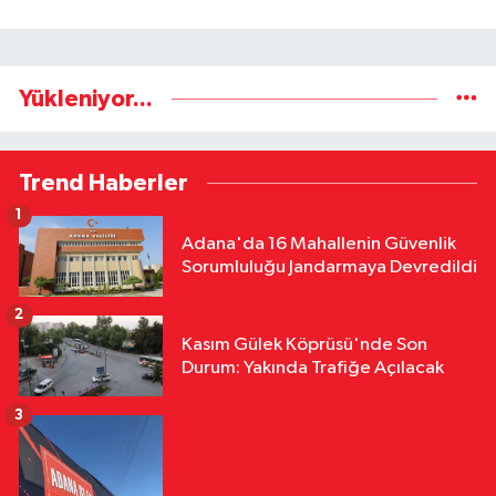
Yükleniyor...
Trend Haberler
1
Adana'da 16 Mahallenin Güvenlik
Sorumluluğu Jandarmaya Devredildi
2
Kasım Gülek Köprüsü'nde Son
Durum: Yakında Trafiğe Açılacak
3