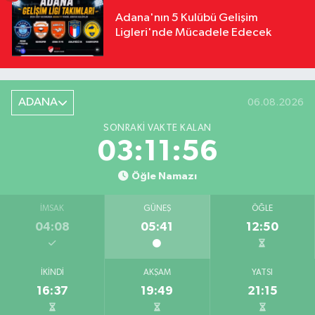
Adana'nın 5 Kulübü Gelişim
Ligleri'nde Mücadele Edecek
ADANA
06.08.2026
SONRAKI VAKTE KALAN
03:11:55
Öğle Namazı
İMSAK
GÜNEŞ
ÖĞLE
04:08
05:41
12:50
İKINDI
AKŞAM
YATSI
16:37
19:49
21:15