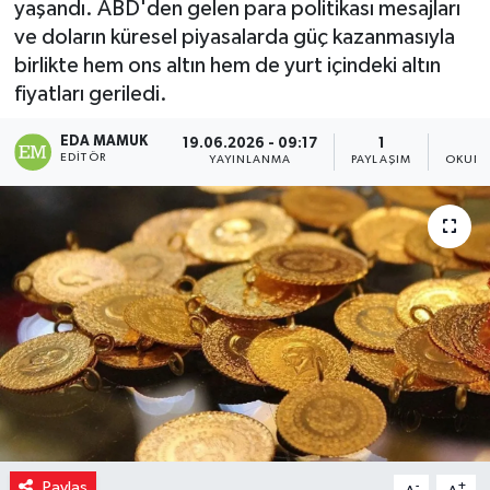
yaşandı. ABD'den gelen para politikası mesajları
ve doların küresel piyasalarda güç kazanmasıyla
birlikte hem ons altın hem de yurt içindeki altın
fiyatları geriledi.
EDA MAMUK
19.06.2026 - 09:17
1
EDITÖR
YAYINLANMA
PAYLAŞIM
OKUNM
Paylaş
-
+