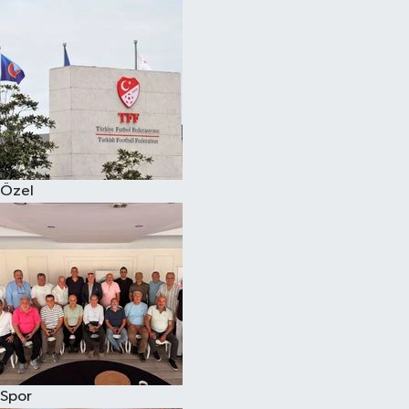
Magazin
Özel
Resmi İlanlar
Sağlık
Özel
Siyaset
Spor
Yaşam
Yerel Yönetimler
Spor
Yurttan