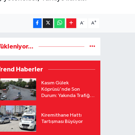
-
+
A
A
ükleniyor...
Trend Haberler
Kasım Gülek
Köprüsü'nde Son
Durum: Yakında Trafiğe
Açılacak
Kiremithane Hattı
Tartışması Büyüyor