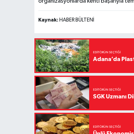
organizasyonlarda kenti başarıyla te
Kaynak:
HABER BÜLTENİ
EDITÖRÜN SEÇTIĞI
Adana’da Plast
EDITÖRÜN SEÇTIĞI
SGK Uzmanı Dil
EDITÖRÜN SEÇTIĞI
Ünlü Ekonomistt