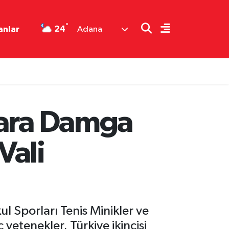
°
24
anlar
Adana
lara Damga
Vali
 Sporları Tenis Minikler ve
etenekler, Türkiye ikincisi