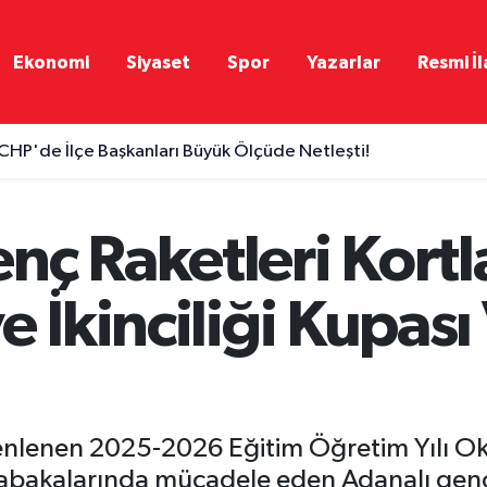
Ekonomi
Siyaset
Spor
Yazarlar
Resmi İl
CHP'de İlçe Başkanları Büyük Ölçüde Netleşti!
nç Raketleri Kort
 İkinciliği Kupası 
nlenen 2025-2026 Eğitim Öğretim Yılı Okul
sabakalarında mücadele eden Adanalı genç y