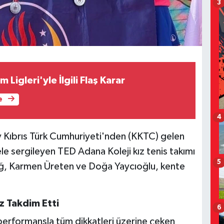
3
 Ligleri'yle İlgili Flaş Karar
e
4
y Kıbrıs Türk Cumhuriyeti'nden (KKTC) gelen
le sergileyen TED Adana Koleji kız tenis takımı
5
ltuğ, Karmen Üreten ve Doğa Yaycıoğlu, kente
uz Takdim Etti
6
performansla tüm dikkatleri üzerine çeken