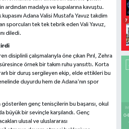
inin ardından madalya ve kupalarına kavuştu.
ilik kupasını Adana Valisi Mustafa Yavuz takdim
7
an sporcuları tek tek tebrik eden Vali Yavuz,
ı diledi.
irdi
 disiplinli çalışmalarıyla öne çıkan Pırıl, Zehra
resince örnek bir takım ruhu yansıttı. Korta
rlı bir duruş sergileyen ekip, elde ettikleri bu
 genelinde duyurdu hem de Adana'nın spor
 gösterilen genç tenisçilerin bu başarısı, okul
İM
büyük bir sevinçle karşılandı. Genç
04
kları ulusal ve uluslararası