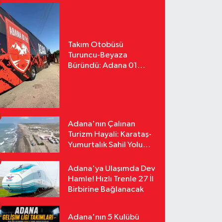
Takım Otobüsü
Turuncu-Beyaza
Büründü: Adana 01
FK'nın Yeni Yüzü
Yollarda
Adana'nın Çalınan
Turizm Hayali: Karataş-
Yumurtalık Sahil Yolu
Tozlu Raflarda Kaldı
Adana'ya Ulaşımda Dev
Hamle! Hızlı Trenle 27 İl
Birbirine Bağlanacak
Adana'nın 5 Kulübü