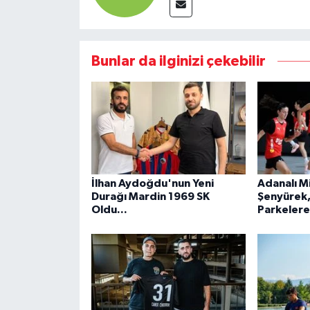
Bunlar da ilginizi çekebilir
İlhan Aydoğdu'nun Yeni
Adanalı Mil
Durağı Mardin 1969 SK
Şenyürek,
Oldu...
Parkeler