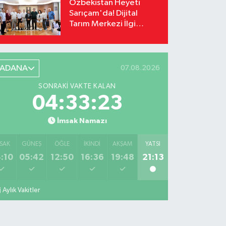
Özbekistan Heyeti
Sarıçam'da! Dijital
Tarım Merkezi İlgi
Odağı Oldu
ADANA
07.08.2026
SONRAKI VAKTE KALAN
04:33:22
İmsak Namazı
SAK
GÜNEŞ
ÖĞLE
İKINDI
AKŞAM
YATSI
:10
05:42
12:50
16:36
19:48
21:13
Aylık Vakitler