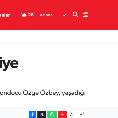
°
28
anlar
Adana
iye
kwondocu Özge Özbey, yaşadığı
-
+
A
A