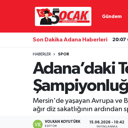
Gündem
Asayiş
Hava Durumu
Bilim & Teknoloji
Trafik Durumu
Son Dakika Adana Haberleri
20:07
Çevre
Süper Lig Puan Durumu ve Fikstür
HABERLER
SPOR
Adana’daki T
Dünya
Tüm Manşetler
Şampiyonlu
Eğitim
Son Dakika Haberleri
Ekonomi
Haber Arşivi
Mersin'de yaşayan Avrupa ve B
ağır diz sakatlığının ardından 
Gündem
VOLKAN KOYUTÜRK
15.06.2026 - 10:42
Haber Reklam
EDITÖR
YAYINLANMA