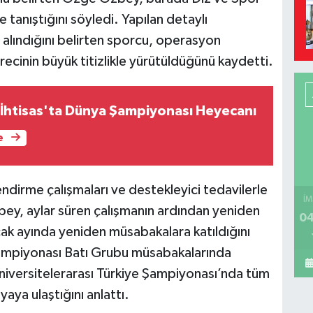
 tanıştığını söyledi. Yapılan detaylı
 alındığını belirten sporcu, operasyon
ecinin büyük titizlikle yürütüldüğünü kaydetti.
İhtisas'ta Dünya Şampiyonası Heyecanı
e
endirme çalışmaları ve destekleyici tedavilerle
İM
ey, aylar süren çalışmanın ardından yeniden
04
ak ayında yeniden müsabakalara katıldığını
Şampiyonası Batı Grubu müsabakalarında
Üniversitelerarası Türkiye Şampiyonası’nda tüm
yaya ulaştığını anlattı.