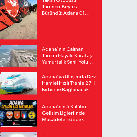
Takım Otobüsü
Turuncu-Beyaza
Büründü: Adana 01
FK'nın Yeni Yüzü
Yollarda
Adana'nın Çalınan
Turizm Hayali: Karataş-
Yumurtalık Sahil Yolu
Tozlu Raflarda Kaldı
Adana'ya Ulaşımda Dev
Hamle! Hızlı Trenle 27 İl
Birbirine Bağlanacak
Adana'nın 5 Kulübü
Gelişim Ligleri'nde
Mücadele Edecek