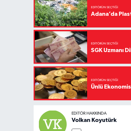
EDITÖRÜN SEÇTIĞI
Adana’da Plast
EDITÖRÜN SEÇTIĞI
SGK Uzmanı Dil
EDITÖRÜN SEÇTIĞI
Ünlü Ekonomistt
EDITÖR HAKKINDA
Volkan Koyutürk