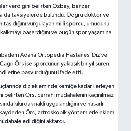
sler verdiğini belirten Özbey, benzer
ra da tavsiyelerde bulundu. Doğru doktor ve
taşıdığını vurgulayan milli sporcu, umudunu
alkmayı başardığını ve bugün spor yaşamına
Acıbadem Adana Ortopedia Hastanesi Diz ve
ağrı Örs ise sporcunun yaklaşık bir yıl süren
ndilerine başvurduğunu ifade etti.
larında diz ekleminde kemiğe kadar ilerleyen
rini belirten Örs, cerrahi müdahalenin kaçınılmaz
ında kıkırdak nakli uygulandığını ve hasarlı
ını kaydeden Örs, artroskopik yöntemlerle eklem
müdahale edildiğini aktardı.