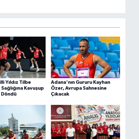
li Yıldız Tilbe
Adana'nın Gururu Kayhan
 Sağlığına Kavuşup
Özer, Avrupa Sahnesine
e Döndü
Çıkacak