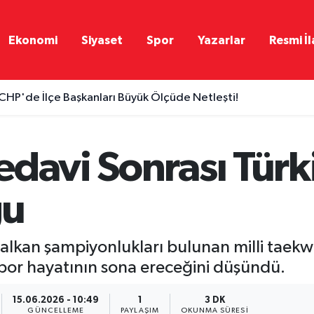
Ekonomi
Siyaset
Spor
Yazarlar
Resmi İl
CHP'de İlçe Başkanları Büyük Ölçüde Netleşti!
edavi Sonrası Türk
ğu
alkan şampiyonlukları bulunan milli tae
spor hayatının sona ereceğini düşündü.
15.06.2026 - 10:49
1
3 DK
GÜNCELLEME
PAYLAŞIM
OKUNMA SÜRESI