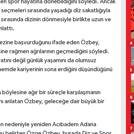
en spor hayatına dönebildiğini söyledi. Ancak
m seçmeleri sırasında yaşadığı diz sakatlığıyla
sırasında dizinin dönmesiyle birlikte uzun ve
nlattı.
rkezine başvurduğunu ifade eden Özbey,
4
sine rağmen ağrılarının geçmediğini söyledi.
yatını değil günlük yaşamını da olumsuz
dönemde kariyerinin sona erdiğini düşündüğünü
5
böylesine ağır bir süreçle karşılaşmanın
6
ğını anlatan Özbey, geleceğe dair büyük bir
yon nedeniyle yeniden Acıbadem Adana
7
u belirten Özge Özbey, burada Diz ve Spor