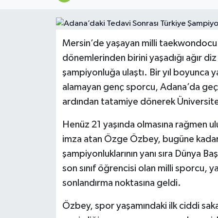
Magazin
Özel
Mersin’de yaşayan milli taekwondocu 
dönemlerinden birini yaşadığı ağır diz
Resmi İlanlar
şampiyonluğa ulaştı. Bir yıl boyunca y
alamayan genç sporcu, Adana’da geçir
Sağlık
ardından tatamiye dönerek Üniversite
Siyaset
Henüz 21 yaşında olmasına rağmen ulus
imza atan Özge Özbey, bugüne kadar 
Spor
şampiyonluklarının yanı sıra Dünya Başk
Yaşam
son sınıf öğrencisi olan milli sporcu, y
sonlandırma noktasına geldi.
Yerel Yönetimler
Özbey, spor yaşamındaki ilk ciddi saka
Yurttan