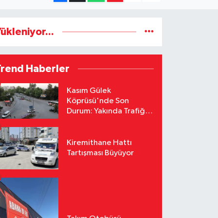
ükleniyor...
Trend Haberler
Kasım Gülek
Köprüsü'nde Son
Durum: Yakında Trafiğe
Açılacak
Kiremithane Hattı
Tartışması Büyüyor