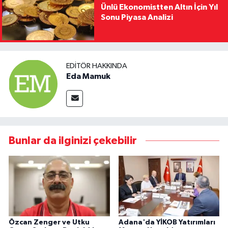
Ünlü Ekonomistten Altın İçin Yıl
Sonu Piyasa Analizi
EDITÖR HAKKINDA
Eda Mamuk
Bunlar da ilginizi çekebilir
Özcan Zenger ve Utku
Adana'da YİKOB Yatırımları