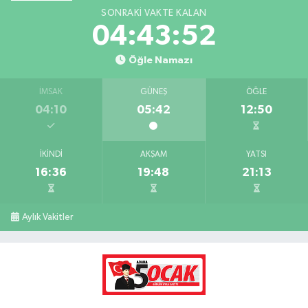
SONRAKI VAKTE KALAN
04:43:50
Öğle Namazı
İMSAK
GÜNEŞ
ÖĞLE
04:10
05:42
12:50
İKINDI
AKŞAM
YATSI
16:36
19:48
21:13
Aylık Vakitler