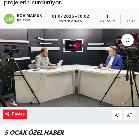
projelerini sürdürüyor.
EDA MAMUK
01.07.2026 - 10:02
1
4
EDITÖR
YAYINLANMA
PAYLAŞIM
OKUNM
Paylaş
-
+
A
A
5 OCAK ÖZEL HABER