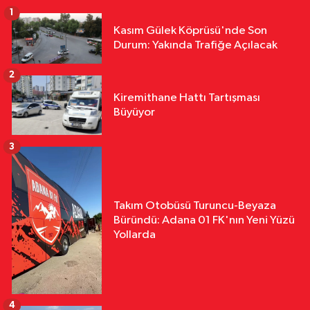
1
Kasım Gülek Köprüsü'nde Son
Durum: Yakında Trafiğe Açılacak
2
Kiremithane Hattı Tartışması
Büyüyor
3
Takım Otobüsü Turuncu-Beyaza
Büründü: Adana 01 FK'nın Yeni Yüzü
Yollarda
4