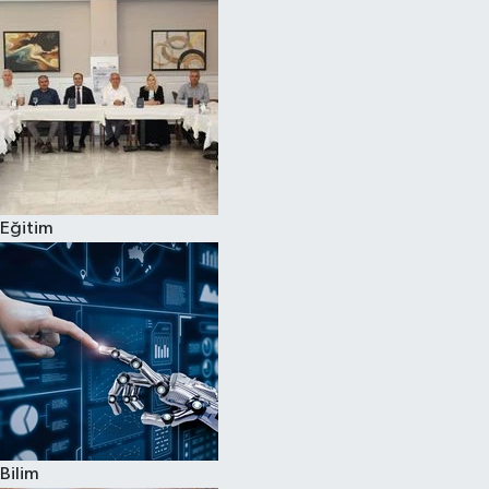
Magazin
Özel
Resmi İlanlar
Sağlık
Eğitim
Siyaset
Spor
Yaşam
Yerel Yönetimler
Bilim
Yurttan