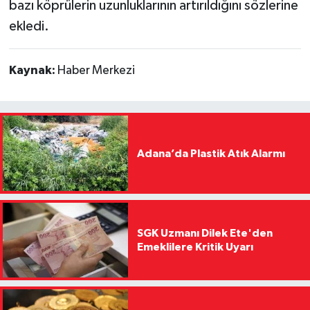
bazı köprülerin uzunluklarının artırıldığını sözlerine
ekledi.
Kaynak:
Haber Merkezi
Adana’da Plastik Atık Alarmı
SGK Uzmanı Dilek Ete'den
Emeklilere Kritik Uyarı