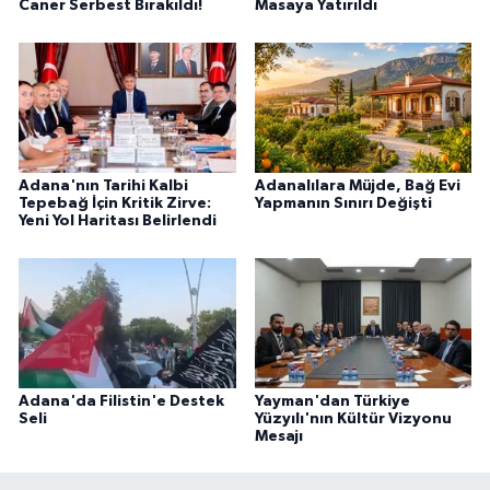
Caner Serbest Bırakıldı!
Masaya Yatırıldı
Adana'nın Tarihi Kalbi
Adanalılara Müjde, Bağ Evi
Tepebağ İçin Kritik Zirve:
Yapmanın Sınırı Değişti
Yeni Yol Haritası Belirlendi
Adana'da Filistin'e Destek
Yayman'dan Türkiye
Seli
Yüzyılı'nın Kültür Vizyonu
Mesajı