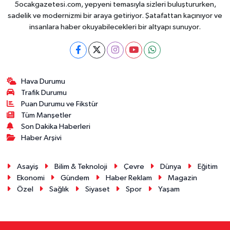
5ocakgazetesi.com, yepyeni temasıyla sizleri buluştururken,
sadelik ve modernizmi bir araya getiriyor. Şatafattan kaçınıyor ve
insanlara haber okuyabilecekleri bir altyapı sunuyor.
Hava Durumu
Trafik Durumu
Puan Durumu ve Fikstür
Tüm Manşetler
Son Dakika Haberleri
Haber Arşivi
Asayiş
Bilim & Teknoloji
Çevre
Dünya
Eğitim
Ekonomi
Gündem
Haber Reklam
Magazin
Özel
Sağlık
Siyaset
Spor
Yaşam