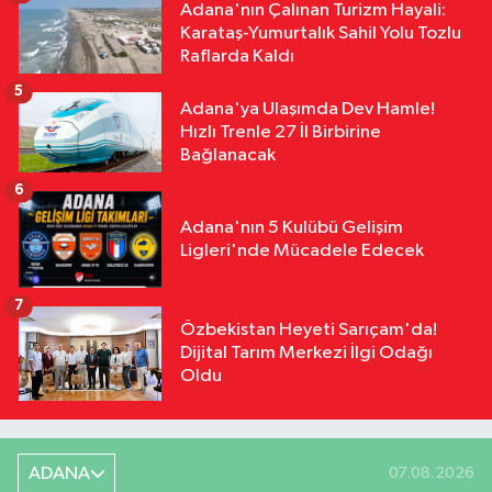
Adana'nın Çalınan Turizm Hayali:
Karataş-Yumurtalık Sahil Yolu Tozlu
Raflarda Kaldı
5
Adana'ya Ulaşımda Dev Hamle!
Hızlı Trenle 27 İl Birbirine
Bağlanacak
6
Adana'nın 5 Kulübü Gelişim
Ligleri'nde Mücadele Edecek
7
Özbekistan Heyeti Sarıçam'da!
Dijital Tarım Merkezi İlgi Odağı
Oldu
ADANA
07.08.2026