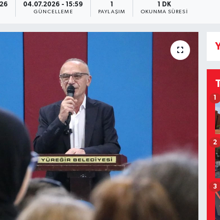
:26
04.07.2026 - 15:59
1
1 DK
GÜNCELLEME
PAYLAŞIM
OKUNMA SÜRESI
Y
1
2
3