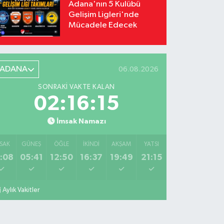
Adana'nın 5 Kulübü
Gelişim Ligleri'nde
Mücadele Edecek
ADANA
06.08.2026
SONRAKI VAKTE KALAN
02:16:13
İmsak Namazı
SAK
GÜNEŞ
ÖĞLE
İKINDI
AKŞAM
YATSI
:08
05:41
12:50
16:37
19:49
21:15
Aylık Vakitler