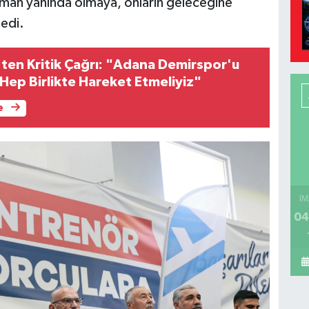
aman yanında olmaya, onların geleceğine
edi.
ten Kritik Çağrı: "Adana Demirspor'u
Hep Birlikte Hareket Etmeliyiz"
e
İM
04