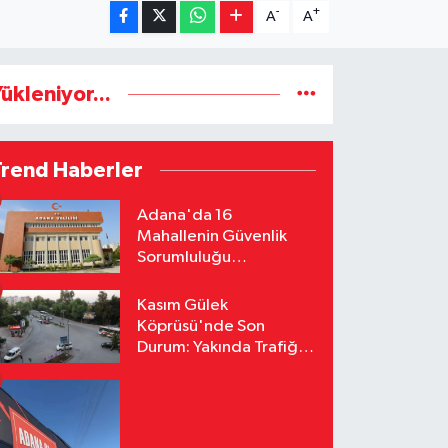
-
+
A
A
ükleniyor...
Trend Haberler
Adana'da 16
Mahallenin Güvenlik
Sorumluluğu
Jandarmaya Devredildi
Kasım Gülek
Köprüsü'nde Son
Durum: Yakında Trafiğe
Açılacak