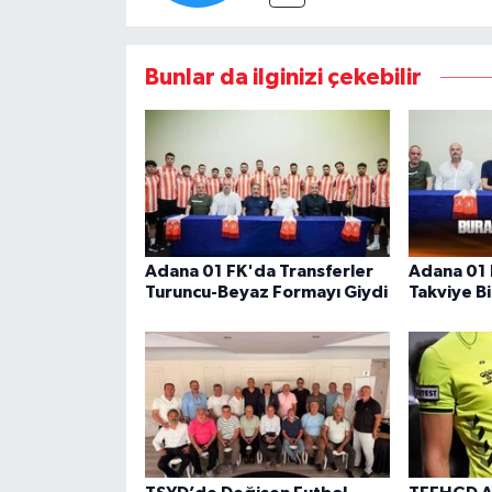
Bunlar da ilginizi çekebilir
Adana 01 FK'da Transferler
Adana 01 
Turuncu-Beyaz Formayı Giydi
Takviye B