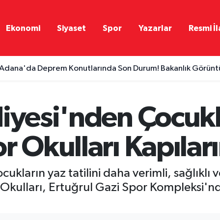
Ekonomi
Siyaset
Spor
Yazarlar
Resmi İl
Adana'da Deprem Konutlarında Son Durum! Bakanlık Görüntül
diyesi'nden Çocukl
r Okulları Kapıları
ukların yaz tatilini daha verimli, sağlıklı 
kulları, Ertuğrul Gazi Spor Kompleksi'nde