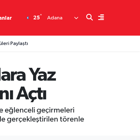
°
25
anlar
Adana
eri Paylaştı
ara Yaz
nı Açtı
ve eğlenceli geçirmeleri
 gerçekleştirilen törenle