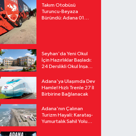
Takım Otobüsü
Turuncu-Beyaza
Büründü: Adana 01
FK'nın Yeni Yüzü
Yollarda
Seyhan'da Yeni Okul
İçin Hazırlıklar Başladı:
24 Derslikli Okul İnşa
Edilecek
Adana'ya Ulaşımda Dev
Hamle! Hızlı Trenle 27 İl
Birbirine Bağlanacak
Adana'nın Çalınan
Turizm Hayali: Karataş-
Yumurtalık Sahil Yolu
Tozlu Raflarda Kaldı