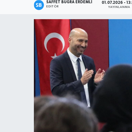
SAFFET BUĞRA ERDEMLI
01.07.2026 - 13
EDITÖR
YAYINLANMA
Magazin
Özel
Resmi İlanlar
Sağlık
Siyaset
Spor
Yaşam
Yerel Yönetimler
Yurttan