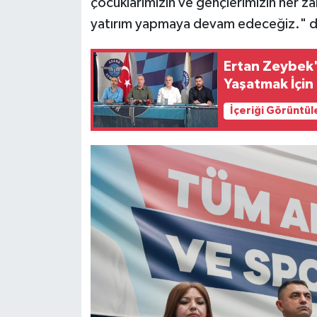
çocuklarımızın ve gençlerimizin her z
yatırım yapmaya devam edeceğiz." d
Ertan Zeybek'
Yaşatmak İçin 
İçeriği Görüntül