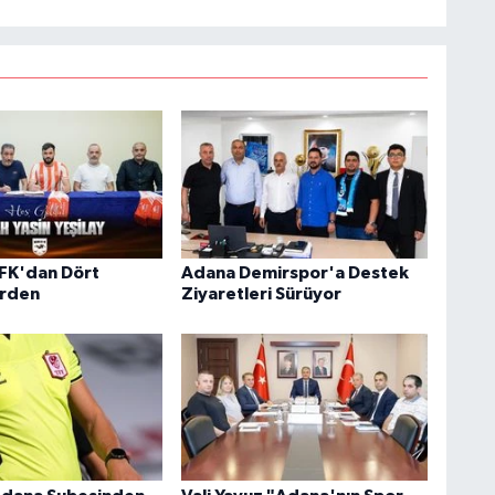
FK'dan Dört
Adana Demirspor'a Destek
irden
Ziyaretleri Sürüyor