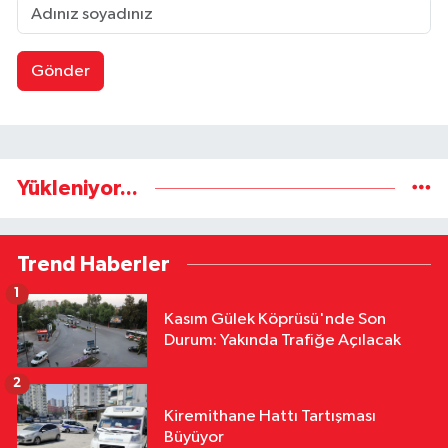
Gönder
Yükleniyor...
Trend Haberler
1
Kasım Gülek Köprüsü'nde Son
Durum: Yakında Trafiğe Açılacak
2
Kiremithane Hattı Tartışması
Büyüyor