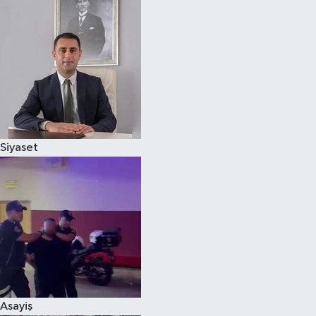
Magazin
Özel
Resmi İlanlar
Sağlık
Siyaset
Siyaset
Spor
Yaşam
Yerel Yönetimler
Asayiş
Yurttan