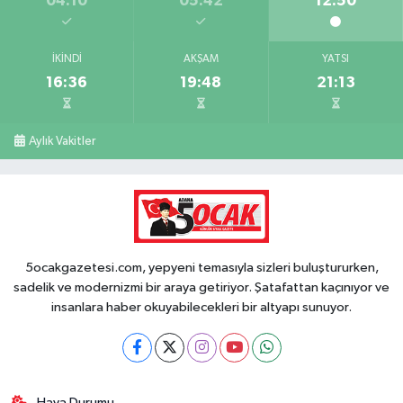
04:10
05:42
12:50
İKINDI
AKŞAM
YATSI
16:36
19:48
21:13
Aylık Vakitler
5ocakgazetesi.com, yepyeni temasıyla sizleri buluştururken,
sadelik ve modernizmi bir araya getiriyor. Şatafattan kaçınıyor ve
insanlara haber okuyabilecekleri bir altyapı sunuyor.
Hava Durumu