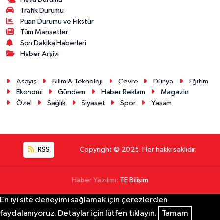
Trafik Durumu
Puan Durumu ve Fikstür
Tüm Manşetler
Son Dakika Haberleri
Haber Arşivi
Asayiş
Bilim & Teknoloji
Çevre
Dünya
Eğitim
Ekonomi
Gündem
Haber Reklam
Magazin
Özel
Sağlık
Siyaset
Spor
Yaşam
RSS
Copyright © 2025. Her hakkı saklıdır.
Haber Yazılımı:
TE Bilişim
En iyi site deneyimi sağlamak için çerezlerden
faydalanıyoruz. Detaylar için lütfen tıklayın.
Tamam