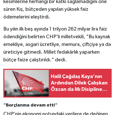
kesimlerine herhangi bir katkı sağlamadığını öne
süren Kış, bütçeden yapılan yüksek faiz
ödemelerini eleştirdi.
Bu yılın ilk beş ayında 1 trilyon 262 milyar lira faiz
ödendiğini belirten CHP'li milletvekili, "Bu kaynak
emekliye, asgari ücretliye, memura, çiftçiye ya da
üreticiye gitmedi. Millet fedakârlık yaparken
bütçe faize çalıştırıldı." dedi.
Halil Çağdaş Kaya'nın
Ardından Dilek Çalışkan
Özcan da Mı Disipline
Gidiyor?
"Borçlanma devam etti"
CHP'nin ekonomi notundaki verilere de değinen