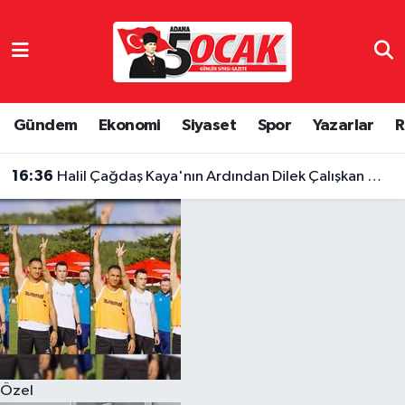
Asayiş
Hava Durumu
Bilim & Teknoloji
Trafik Durumu
Gündem
Ekonomi
Siyaset
Spor
Yazarlar
R
Çevre
Süper Lig Puan Durumu ve Fikstür
16:36
Halil Çağdaş Kaya'nın Ardından Dilek Çalışkan Özcan da Mı Disipline Gidiyor?
Dünya
Tüm Manşetler
Eğitim
Son Dakika Haberleri
Ekonomi
Haber Arşivi
Gündem
Özel
Haber Reklam