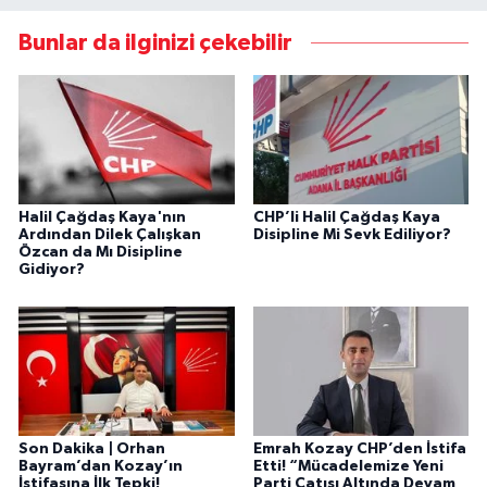
Bunlar da ilginizi çekebilir
Halil Çağdaş Kaya'nın
CHP’li Halil Çağdaş Kaya
Ardından Dilek Çalışkan
Disipline Mi Sevk Ediliyor?
Özcan da Mı Disipline
Gidiyor?
Son Dakika | Orhan
Emrah Kozay CHP’den İstifa
Bayram’dan Kozay’ın
Etti! “Mücadelemize Yeni
İstifasına İlk Tepki!
Parti Çatısı Altında Devam