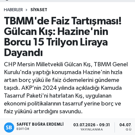
HABERLER
SIYASET
TBMM'de Faiz Tartışması!
Gülcan Kış: Hazine'nin
Borcu 15 Trilyon Liraya
Dayandı
CHP Mersin Milletvekili Gülcan Kış, TBMM Genel
Kurulu'nda yaptığı konuşmada Hazine'nin hızla
artan borç yükü ile faiz ödemelerini gündeme
taşıdı. AKP'nin 2024 yılında açıkladığı Kamuda
Tasarruf Paketi'ni hatırlatan Kış, uygulanan
ekonomi politikalarının tasarruf yerine borç ve
faiz yükünü artırdığını savundu.
SAFFET BUĞRA ERDEMLI
03.07.2026 - 09:31
04.07.2
EDITÖR
YAYINLANMA
GÜN