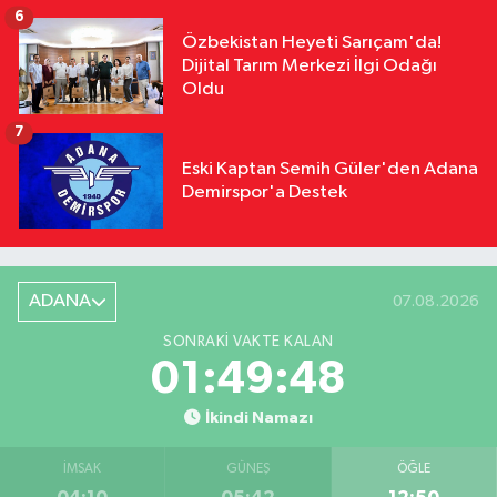
6
Özbekistan Heyeti Sarıçam'da!
Dijital Tarım Merkezi İlgi Odağı
Oldu
7
Eski Kaptan Semih Güler'den Adana
Demirspor'a Destek
ADANA
07.08.2026
SONRAKI VAKTE KALAN
01:49:47
İkindi Namazı
İMSAK
GÜNEŞ
ÖĞLE