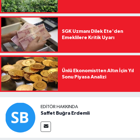
SGK Uzmanı Dilek Ete'den
Emeklilere Kritik Uyarı
Ünlü Ekonomistten Altın İçin Yıl
Sonu Piyasa Analizi
EDITÖR HAKKINDA
Saffet Buğra Erdemli