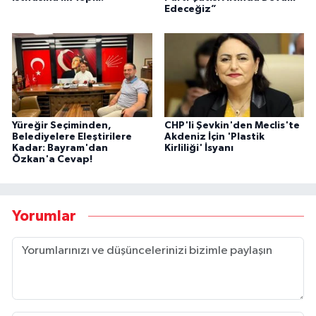
Edeceğiz”
Yüreğir Seçiminden,
CHP'li Şevkin'den Meclis'te
Belediyelere Eleştirilere
Akdeniz İçin 'Plastik
Kadar: Bayram'dan
Kirliliği' İsyanı
Özkan'a Cevap!
Yorumlar