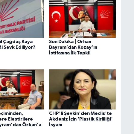
lil Çağdaş Kaya
Son Dakika | Orhan
Mi Sevk Ediliyor?
Bayram’dan Kozay’ın
İstifasına İlk Tepki!
eçiminden,
CHP'li Şevkin'den Meclis'te
re Eleştirilere
Akdeniz İçin 'Plastik Kirliliği'
ayram'dan Özkan'a
İsyanı