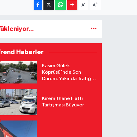
-
+
A
A
ükleniyor...
Trend Haberler
Kasım Gülek
Köprüsü'nde Son
Durum: Yakında Trafiğe
Açılacak
Kiremithane Hattı
Tartışması Büyüyor