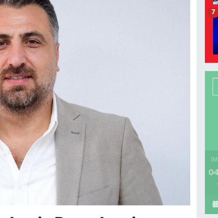
7
İM
04