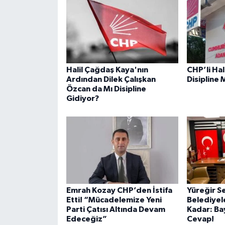
Halil Çağdaş Kaya'nın
CHP’li Ha
Ardından Dilek Çalışkan
Disipline 
Özcan da Mı Disipline
Gidiyor?
Emrah Kozay CHP’den İstifa
Yüreğir S
Etti! “Mücadelemize Yeni
Belediyele
Parti Çatısı Altında Devam
Kadar: B
Edeceğiz”
Cevap!