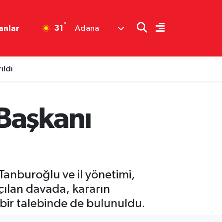
°
31
anlar
Adana
ıldı
Başkanı
Tanburoğlu ve il yönetimi,
çılan davada, kararın
bir talebinde de bulunuldu.