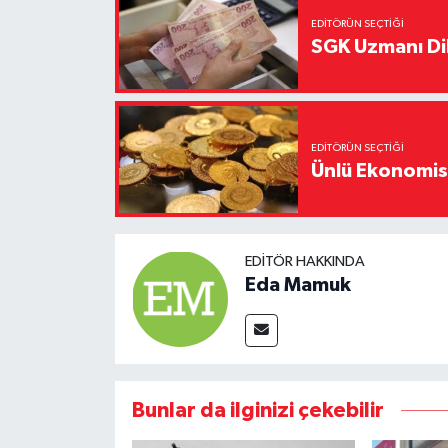
EDITÖRÜN SEÇTIĞI
SGK Uzmanı Dil
EDITÖRÜN SEÇTIĞI
Ünlü Ekonomistt
EDITÖR HAKKINDA
Eda Mamuk
Bunlar da ilginizi çekebilir