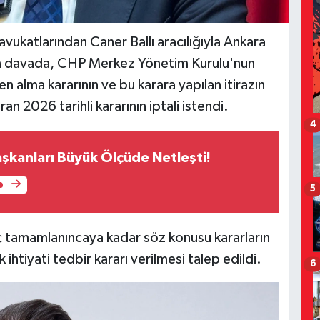
avukatlarından Caner Ballı aracılığıyla Ankara
n davada, CHP Merkez Yönetim Kurulu'nun
 alma kararının ve bu karara yapılan itirazın
ran 2026 tarihli kararının iptali istendi.
4
aşkanları Büyük Ölçüde Netleşti!
e
5
ç tamamlanıncaya kadar söz konusu kararların
htiyati tedbir kararı verilmesi talep edildi.
6