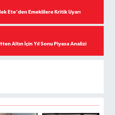
ek Ete'den Emeklilere Kritik Uyarı
en Altın İçin Yıl Sonu Piyasa Analizi