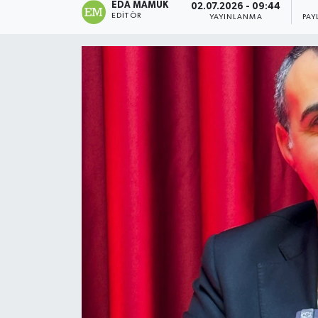
EDA MAMUK
02.07.2026 - 09:44
EDITÖR
YAYINLANMA
PAY
Magazin
Özel
Resmi İlanlar
Sağlık
Siyaset
Spor
Yaşam
Yerel Yönetimler
Yurttan