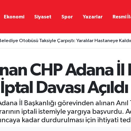
Ekonomi
Siyaset
Spor
Yazarlar
Resmi İl
Belediye Otobüsü Taksiyle Çarpıştı: Yaralılar Hastaneye Kaldır
nan CHP Adana İl 
 İptal Davası Açıldı
dana İl Başkanlığı görevinden alınan Anıl 
rının iptali istemiyle yargıya başvurdu. A
caya kadar durdurulması için ihtiyati ted