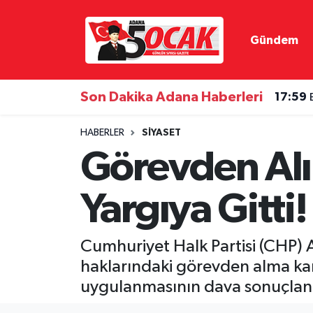
Gündem
Asayiş
Hava Durumu
Bilim & Teknoloji
Trafik Durumu
Son Dakika Adana Haberleri
17:59
Çevre
Süper Lig Puan Durumu ve Fikstür
HABERLER
SIYASET
Görevden Alı
Dünya
Tüm Manşetler
Yargıya Gitti!
Eğitim
Son Dakika Haberleri
Ekonomi
Haber Arşivi
Cumhuriyet Halk Partisi (CHP) A
haklarındaki görevden alma kara
Gündem
uygulanmasının dava sonuçlanın
Haber Reklam