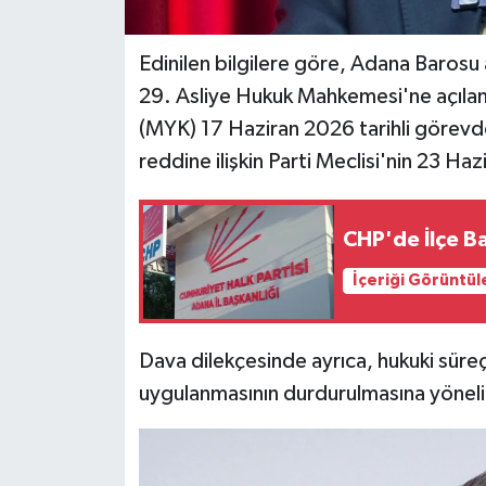
Edinilen bilgilere göre, Adana Barosu 
29. Asliye Hukuk Mahkemesi'ne açıla
(MYK) 17 Haziran 2026 tarihli görevden
reddine ilişkin Parti Meclisi'nin 23 Hazi
CHP'de İlçe B
İçeriği Görüntül
Dava dilekçesinde ayrıca, hukuki süre
uygulanmasının durdurulmasına yönelik i