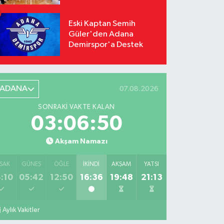
Odağı Oldu
Eski Kaptan Semih
Güler'den Adana
Demirspor'a Destek
ADANA
07.08.2026
SONRAKI VAKTE KALAN
03:06:48
Akşam Namazı
SAK
GÜNEŞ
ÖĞLE
İKINDI
AKŞAM
YATSI
:10
05:42
12:50
16:36
19:48
21:13
Aylık Vakitler