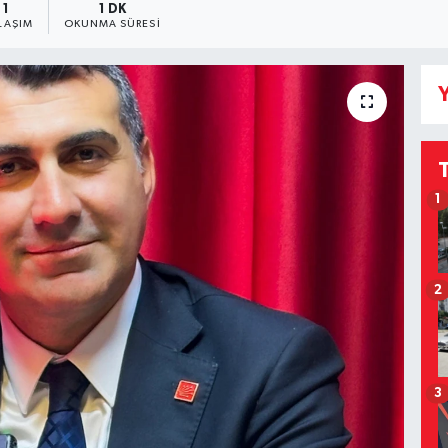
1
1 DK
LAŞIM
OKUNMA SÜRESI
Y
1
2
3