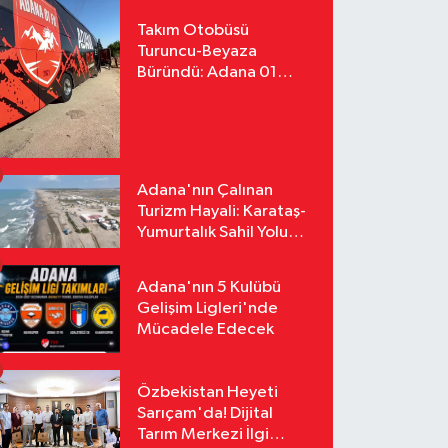
Takım Otobüsü
Turuncu-Beyaza
Büründü: Adana 01
FK'nın Yeni Yüzü
Yollarda
Adana'nın Çalınan
Turizm Hayali: Karataş-
Yumurtalık Sahil Yolu
Tozlu Raflarda Kaldı
Adana'nın 5 Kulübü
Gelişim Ligleri'nde
Mücadele Edecek
Özbekistan Heyeti
Sarıçam'da! Dijital
Tarım Merkezi İlgi