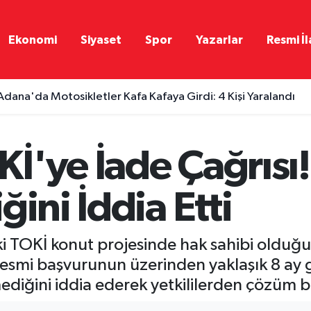
Ekonomi
Siyaset
Spor
Yazarlar
Resmi İl
Adana'da Motosikletler Kafa Kafaya Girdi: 4 Kişi Yaralandı
İ'ye İade Çağrısı!
ğini İddia Etti
 TOKİ konut projesinde hak sahibi olduğun
 resmi başvurunun üzerinden yaklaşık 8 a
mediğini iddia ederek yetkililerden çözüm b