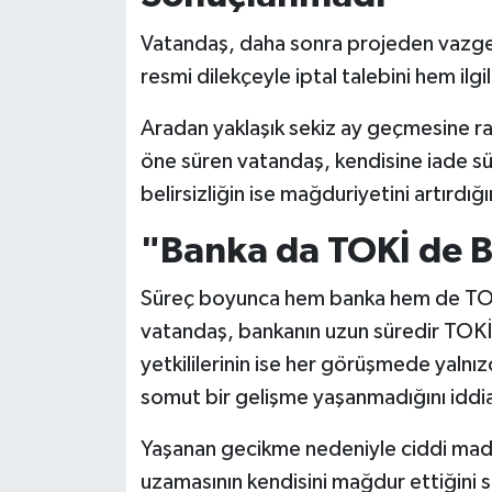
Vatandaş, daha sonra projeden vazgeç
resmi dilekçeyle iptal talebini hem ilgi
Aradan yaklaşık sekiz ay geçmesine r
öne süren vatandaş, kendisine iade süre
belirsizliğin ise mağduriyetini artırdığı
"Banka da TOKİ de Bi
Süreç boyunca hem banka hem de TOKİ
vatandaş, bankanın uzun süredir TOKİ'
yetkililerinin ise her görüşmede yalnı
somut bir gelişme yaşanmadığını iddia
Yaşanan gecikme nedeniyle ciddi maddi 
uzamasının kendisini mağdur ettiğini s