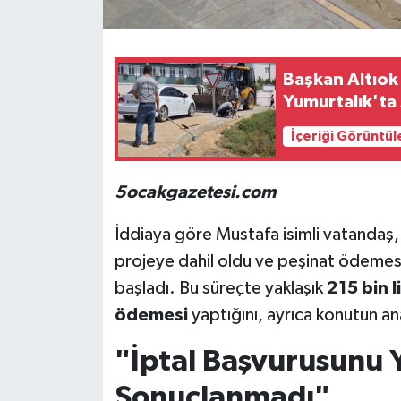
Başkan Altıok 
Yumurtalık'ta 
İçeriği Görüntül
5ocakgazetesi.com
İddiaya göre Mustafa isimli vatandaş, 
projeye dahil oldu ve peşinat ödemesin
başladı. Bu süreçte yaklaşık
215 bin l
ödemesi
yaptığını, ayrıca konutun anah
"İptal Başvurusunu 
Sonuçlanmadı"