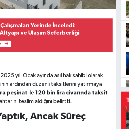
Çalışmaları Yerinde İnceledi:
Altyapı ve Ulaşım Seferberliği
e
2025 yılı Ocak ayında asıl hak sahibi olarak
in ardından düzenli taksitlerini yatırmaya
ira peşinat
ile
120 bin lira civarında taksit
tarını teslim aldığını belirtti.
1
Yaptık, Ancak Süreç