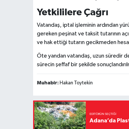
Yetkililere Çağrı
Vatandaş, iptal işleminin ardından yü
gereken peşinat ve taksit tutarının açı
ve hak ettiği tutarın gecikmeden hesab
Öte yandan vatandaş, uzun süredir dev
sürecin şeffaf bir şekilde sonuçlandırıl
Muhabir:
Hakan Toytekin
EDITÖRÜN SEÇTIĞI
Adana’da Plast