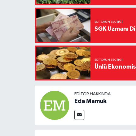
EDITÖRÜN SEÇTIĞI
SGK Uzmanı Dil
EDITÖRÜN SEÇTIĞI
Ünlü Ekonomistt
EDITÖR HAKKINDA
Eda Mamuk