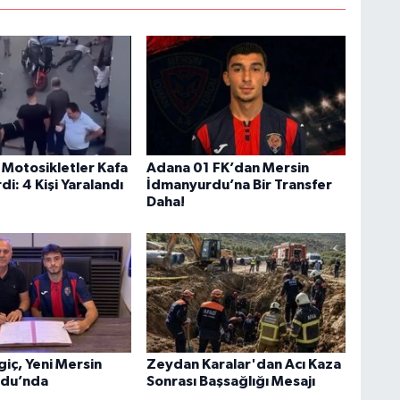
Motosikletler Kafa
Adana 01 FK’dan Mersin
di: 4 Kişi Yaralandı
İdmanyurdu’na Bir Transfer
Daha!
giç, Yeni Mersin
Zeydan Karalar'dan Acı Kaza
rdu’nda
Sonrası Başsağlığı Mesajı