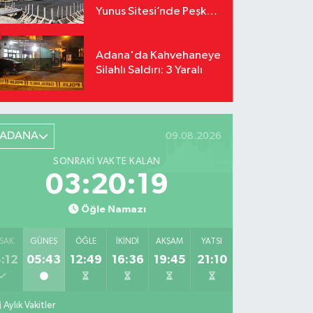
Yunus Sitesi’nde Peşkeş
İddiası!
Adana'da Kahvehaneye
Silahlı Saldırı: 3 Yaralı
ADANA
09.08.2026
SONRAKI VAKTE KALAN
03:20:18
Öğle Namazı
SAK
GÜNEŞ
ÖĞLE
İKINDI
AKŞAM
YATSI
:12
05:43
12:49
16:36
19:45
21:10
Aylık Vakitler