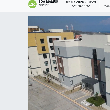
EDA MAMUK
02.07.2026 - 10:29
EDITÖR
YAYINLANMA
PAY
Magazin
Özel
Resmi İlanlar
Sağlık
Siyaset
Spor
Yaşam
Yerel Yönetimler
Yurttan