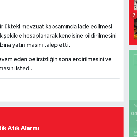
7
rürlükteki mevzuat kapsamında iade edilmesi
k şekilde hesaplanarak kendisine bildirilmesini
ına yatırılmasını talep etti.
am eden belirsizliğin sona erdirilmesini ve
masını istedi.
İM
04
ik Atık Alarmı