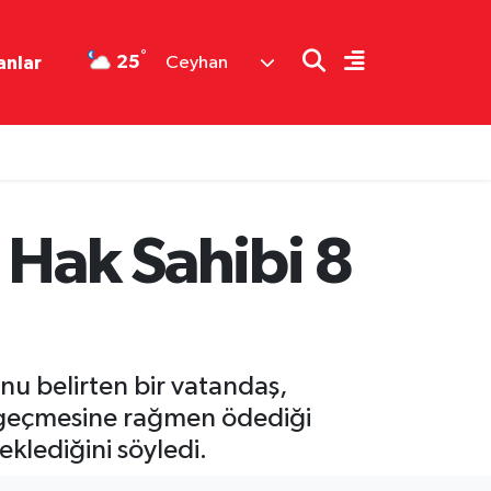
°
25
anlar
Ceyhan
 Hak Sahibi 8
u belirten bir vatandaş,
y geçmesine rağmen ödediği
eklediğini söyledi.