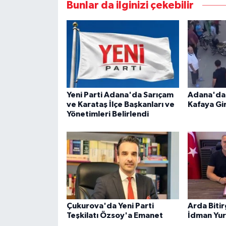
Bunlar da ilginizi çekebilir
Yeni Parti Adana'da Sarıçam
Adana'da 
ve Karataş İlçe Başkanları ve
Kafaya Gir
Yönetimleri Belirlendi
Çukurova'da Yeni Parti
Arda Bitir
Teşkilatı Özsoy'a Emanet
İdman Yu