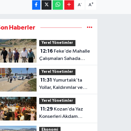
-
+
A
A
Son Haberler
Yerel Yönetimler
12:16
Feke’de Mahalle
Çalışmaları Sahada
İncelendi
Yerel Yönetimler
11:31
Yumurtalık’ta
Yollar, Kaldırımlar ve
Merdivenler Yenileniyor
Yerel Yönetimler
11:29
Kozan’da Yaz
Konserleri Akdam
Mahallesi’nde Şenliğe
Ekonomi