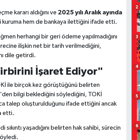
2
me kararı aldığını ve
2025 yılı Aralık ayında
li kuruma hem de bankaya ilettiğini ifade etti.
ağmen herhangi bir geri ödeme yapılmadığını
3
cine ilişkin net bir tarih verilmediğini,
nı dile getirdi.
4
rbirini İşaret Ediyor"
 ile birçok kez görüştüğünü belirten
den bilgi beklediğini söylediğini, TOKİ
5
zca talep oluşturulduğunu ifade ettiğini ancak
 etti.
6
sıkıntı yaşadığını belirten hak sahibi, sürecin
öyledi.