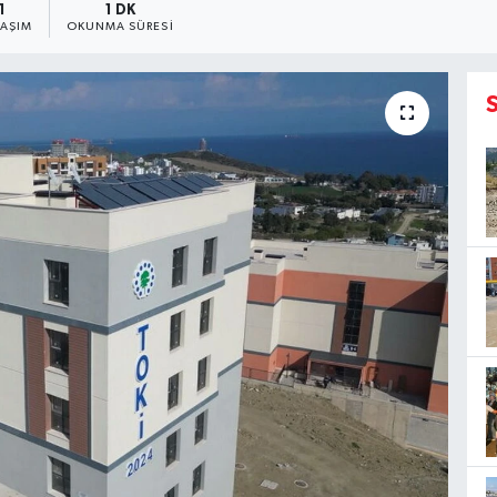
1
1 DK
LAŞIM
OKUNMA SÜRESI