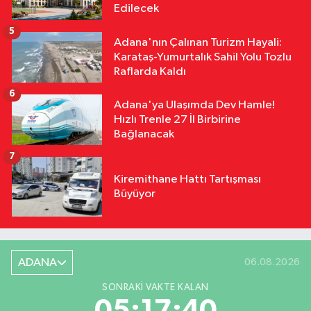
Edilecek
5
Adana'nın Çalınan Turizm Hayali:
Karataş-Yumurtalık Sahil Yolu Tozlu
Raflarda Kaldı
6
Adana'ya Ulaşımda Dev Hamle!
Hızlı Trenle 27 İl Birbirine
Bağlanacak
7
Kiremithane Hattı Tartışması
Büyüyor
ADANA
06.08.2026
SONRAKI VAKTE KALAN
05:17:39