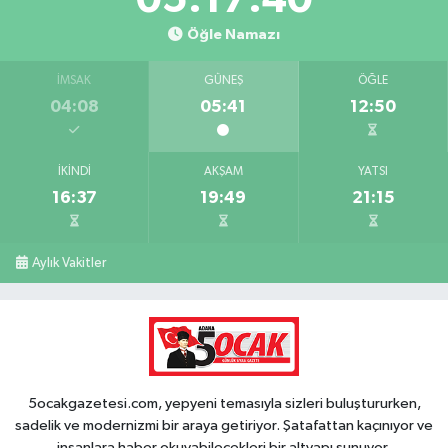
Öğle Namazı
İMSAK
GÜNEŞ
ÖĞLE
04:08
05:41
12:50
İKINDI
AKŞAM
YATSI
16:37
19:49
21:15
Aylık Vakitler
5ocakgazetesi.com, yepyeni temasıyla sizleri buluştururken,
sadelik ve modernizmi bir araya getiriyor. Şatafattan kaçınıyor ve
insanlara haber okuyabilecekleri bir altyapı sunuyor.