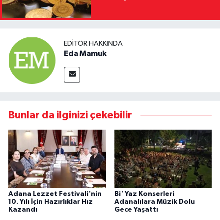
EDITÖR HAKKINDA
Eda Mamuk
Bunlar da ilginizi çekebilir
Adana Lezzet Festivali'nin
Bi' Yaz Konserleri
10. Yılı İçin Hazırlıklar Hız
Adanalılara Müzik Dolu
Kazandı
Gece Yaşattı