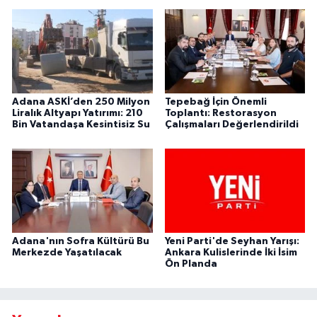
Adana ASKİ’den 250 Milyon
Tepebağ İçin Önemli
Liralık Altyapı Yatırımı: 210
Toplantı: Restorasyon
Bin Vatandaşa Kesintisiz Su
Çalışmaları Değerlendirildi
Adana'nın Sofra Kültürü Bu
Yeni Parti'de Seyhan Yarışı:
Merkezde Yaşatılacak
Ankara Kulislerinde İki İsim
Ön Planda