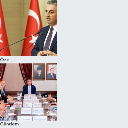
Magazin
Özel
Resmi İlanlar
Sağlık
Özel
Siyaset
Spor
Yaşam
Yerel Yönetimler
Gündem
Yurttan