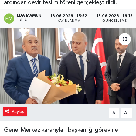
ardından devir teslim töreni gerçekleştirildi.
EDA MAMUK
13.06.2026 - 15:52
13.06.2026 - 16:13
EDITÖR
YAYINLANMA
GÜNCELLEME
Paylaş
-
+
A
A
Genel Merkez kararıyla il başkanlığı görevine