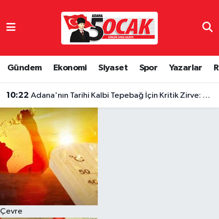
Asayiş
Hava Durumu
Bilim & Teknoloji
Trafik Durumu
Gündem
Ekonomi
Siyaset
Spor
Yazarlar
R
Çevre
Süper Lig Puan Durumu ve Fikstür
10:22
Adana'nın Tarihi Kalbi Tepebağ İçin Kritik Zirve: Yeni Yol Haritası Belirlendi
Dünya
Tüm Manşetler
Eğitim
Son Dakika Haberleri
Ekonomi
Haber Arşivi
Gündem
Çevre
Haber Reklam