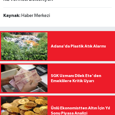
Kaynak:
Haber Merkezi
Adana’da Plastik Atık Alarmı
SGK Uzmanı Dilek Ete'den
Emeklilere Kritik Uyarı
Ünlü Ekonomistten Altın İçin Yıl
Sonu Piyasa Analizi