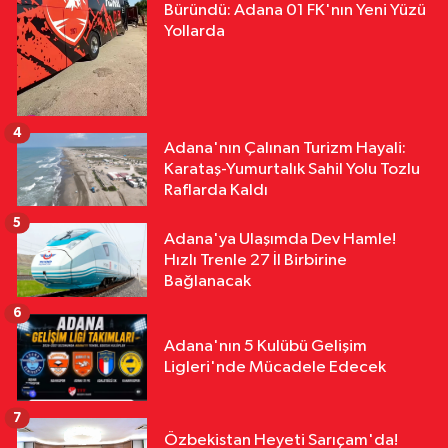
Büründü: Adana 01 FK'nın Yeni Yüzü
Yollarda
4
Adana'nın Çalınan Turizm Hayali:
Karataş-Yumurtalık Sahil Yolu Tozlu
Raflarda Kaldı
5
Adana'ya Ulaşımda Dev Hamle!
Hızlı Trenle 27 İl Birbirine
Bağlanacak
6
Adana'nın 5 Kulübü Gelişim
Ligleri'nde Mücadele Edecek
7
Özbekistan Heyeti Sarıçam'da!