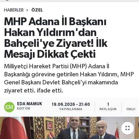
HABERLER
ÖZEL
MHP Adana İl Başkanı
Hakan Yıldırım'dan
Bahçeli'ye Ziyaret! İlk
Mesajı Dikkat Çekti
Milliyetçi Hareket Partisi (MHP) Adana İl
Başkanlığı görevine getirilen Hakan Yıldırım, MHP
Genel Başkanı Devlet Bahçeli'yi makamında
ziyaret etti. ifade etti.
EDA MAMUK
19.06.2026 - 21:40
1
EDITÖR
YAYINLANMA
PAYLAŞIM
OKUNM