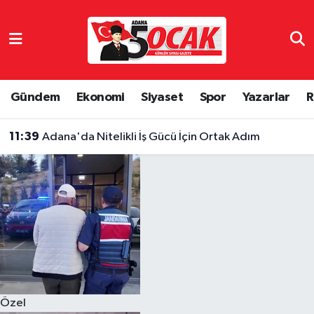
Asayiş
Hava Durumu
Bilim & Teknoloji
Trafik Durumu
Gündem
Ekonomi
Siyaset
Spor
Yazarlar
R
Çevre
Süper Lig Puan Durumu ve Fikstür
11:39
Adana'da Nitelikli İş Gücü İçin Ortak Adım
Dünya
Tüm Manşetler
Eğitim
Son Dakika Haberleri
Ekonomi
Haber Arşivi
Gündem
Özel
Haber Reklam