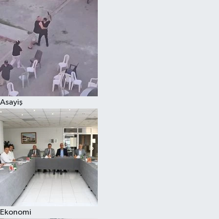
Magazin
Özel
Resmi İlanlar
Sağlık
Asayiş
Siyaset
Spor
Yaşam
Yerel Yönetimler
Ekonomi
Yurttan