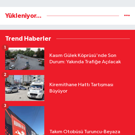
Yükleniyor...
Trend Haberler
1
Kasım Gülek Köprüsü'nde Son
Durum: Yakında Trafiğe Açılacak
2
Kiremithane Hattı Tartışması
Büyüyor
3
Takım Otobüsü Turuncu-Beyaza