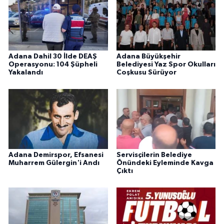
Adana Dahil 30 İlde DEAŞ
Adana Büyükşehir
Operasyonu: 104 Şüpheli
Belediyesi Yaz Spor Okulları
Yakalandı
Coşkusu Sürüyor
Adana Demirspor, Efsanesi
Servisçilerin Belediye
Muharrem Gülergin'i Andı
Önündeki Eyleminde Kavga
Çıktı