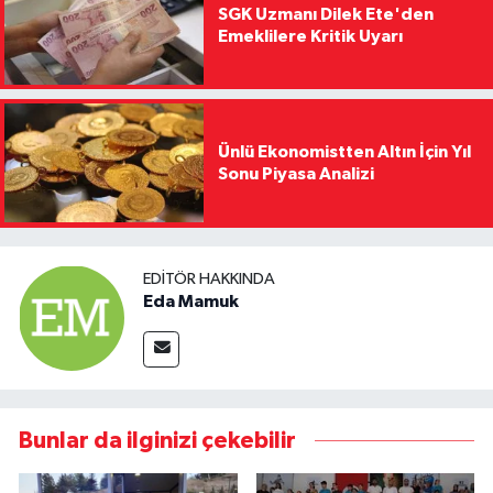
SGK Uzmanı Dilek Ete'den
Emeklilere Kritik Uyarı
Ünlü Ekonomistten Altın İçin Yıl
Sonu Piyasa Analizi
EDITÖR HAKKINDA
Eda Mamuk
Bunlar da ilginizi çekebilir