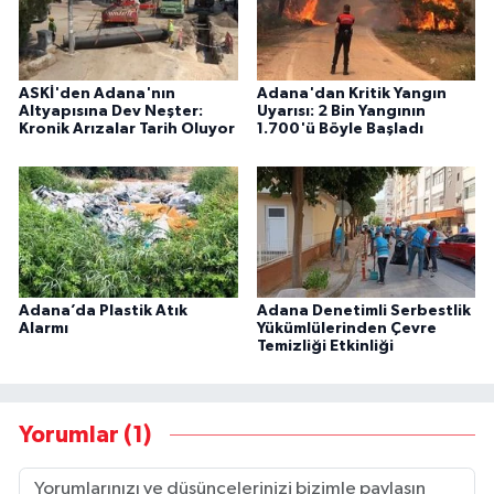
ASKİ'den Adana'nın
Adana'dan Kritik Yangın
Altyapısına Dev Neşter:
Uyarısı: 2 Bin Yangının
Kronik Arızalar Tarih Oluyor
1.700'ü Böyle Başladı
Adana’da Plastik Atık
Adana Denetimli Serbestlik
Alarmı
Yükümlülerinden Çevre
Temizliği Etkinliği
Yorumlar (1)