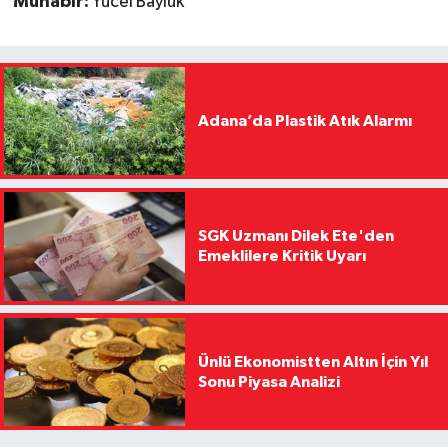
Muhabir:
Yücel Bayluk
Adana’da Plastik Atık Alarmı
SGK Uzmanı Dilek Ete'den
Emeklilere Kritik Uyarı
Ünlü Ekonomistten Altın İçin Yıl
Sonu Piyasa Analizi