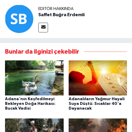
EDITÖR HAKKINDA
Saffet Buğra Erdemli
Bunlar da ilginizi çekebilir
Adana'nın Keşfedilmeyi
Adanalıların Yağmur Hayali
Bekleyen Doğa Harikası:
Suya Düştü: Sıcaklar 40'a
Bucak Vadisi
Dayanacak