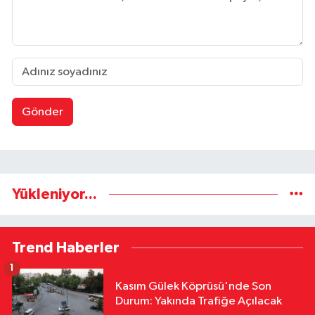
Gönder
Yükleniyor...
Trend Haberler
1
Kasım Gülek Köprüsü'nde Son
Durum: Yakında Trafiğe Açılacak