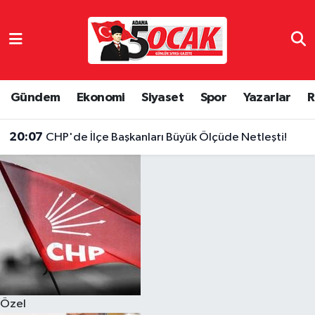
Asayiş
Hava Durumu
Bilim & Teknoloji
Trafik Durumu
Gündem
Ekonomi
Siyaset
Spor
Yazarlar
R
Çevre
Süper Lig Puan Durumu ve Fikstür
20:07
CHP'de İlçe Başkanları Büyük Ölçüde Netleşti!
Dünya
Tüm Manşetler
Eğitim
Son Dakika Haberleri
Ekonomi
Haber Arşivi
Gündem
Özel
Haber Reklam