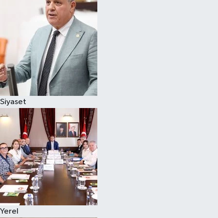
Magazin
Özel
Resmi İlanlar
Sağlık
Siyaset
Siyaset
Spor
Yaşam
Yerel Yönetimler
Yerel
Yurttan