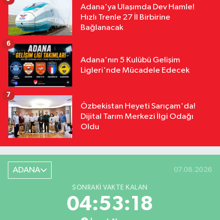
Adana'ya Ulaşımda Dev Hamle!
Hızlı Trenle 27 İl Birbirine
Bağlanacak
6
Adana'nın 5 Kulübü Gelişim
Ligleri'nde Mücadele Edecek
7
Özbekistan Heyeti Sarıçam'da!
Dijital Tarım Merkezi İlgi Odağı
Oldu
ADANA
07.08.2026
SONRAKI VAKTE KALAN
04:53:17