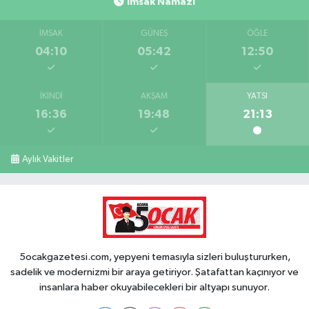
İmsak Namazı
İMSAK
GÜNEŞ
ÖĞLE
04:10
05:42
12:50
İKINDI
AKŞAM
YATSI
16:36
19:48
21:13
Aylık Vakitler
5ocakgazetesi.com, yepyeni temasıyla sizleri buluştururken,
sadelik ve modernizmi bir araya getiriyor. Şatafattan kaçınıyor ve
insanlara haber okuyabilecekleri bir altyapı sunuyor.