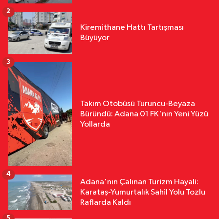
2
Kiremithane Hattı Tartışması
Büyüyor
3
Takım Otobüsü Turuncu-Beyaza
Büründü: Adana 01 FK'nın Yeni Yüzü
Yollarda
4
Adana'nın Çalınan Turizm Hayali:
Karataş-Yumurtalık Sahil Yolu Tozlu
Raflarda Kaldı
5