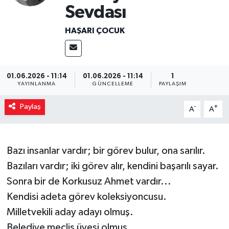
Sevdası
Magazin
HAŞARI ÇOCUK
Özel
Resmi İlanlar
01.06.2026 - 11:14
01.06.2026 - 11:14
1
YAYINLANMA
GÜNCELLEME
PAYLAŞIM
Sağlık
Paylaş
-
+
A
A
Siyaset
Spor
Bazı insanlar vardır; bir görev bulur, ona sarılır.
Bazıları vardır; iki görev alır, kendini başarılı sayar.
Yaşam
Sonra bir de Korkusuz Ahmet vardır...
Kendisi adeta görev koleksiyoncusu.
Yerel Yönetimler
Milletvekili aday adayı olmuş.
Belediye meclis üyesi olmuş.
Yurttan