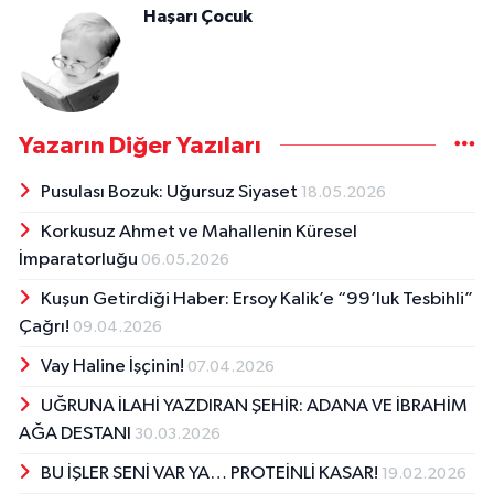
Haşarı Çocuk
Yazarın Diğer Yazıları
Pusulası Bozuk: Uğursuz Siyaset
18.05.2026
Korkusuz Ahmet ve Mahallenin Küresel
İmparatorluğu
06.05.2026
Kuşun Getirdiği Haber: Ersoy Kalik’e “99’luk Tesbihli”
Çağrı!
09.04.2026
Vay Haline İşçinin!
07.04.2026
UĞRUNA İLAHİ YAZDIRAN ŞEHİR: ADANA VE İBRAHİM
AĞA DESTANI
30.03.2026
BU İŞLER SENİ VAR YA… PROTEİNLİ KASAR!
19.02.2026