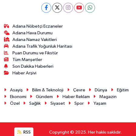
Adana Nöbetçi Eczaneler
Adana Hava Durumu
Adana Namaz Vakitleri
Adana Trafik Yoğunluk Haritası
Puan Durumu ve Fikstür
Tüm Manşetler
Son Dakika Haberleri
Haber Arşivi
Asayiş
Bilim & Teknoloji
Çevre
Dünya
Eğitim
Ekonomi
Gündem
Haber Reklam
Magazin
Özel
Sağlık
Siyaset
Spor
Yaşam
RSS
Copyright © 2025. Her hakkı saklıdır.