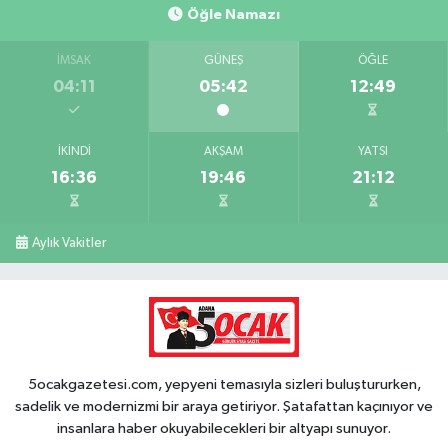
Öğle Namazı
İMSAK
GÜNEŞ
ÖĞLE
04:11
05:42
12:49
İKINDI
AKŞAM
YATSI
16:36
19:46
21:12
Aylık Vakitler
5ocakgazetesi.com, yepyeni temasıyla sizleri buluştururken,
sadelik ve modernizmi bir araya getiriyor. Şatafattan kaçınıyor ve
insanlara haber okuyabilecekleri bir altyapı sunuyor.