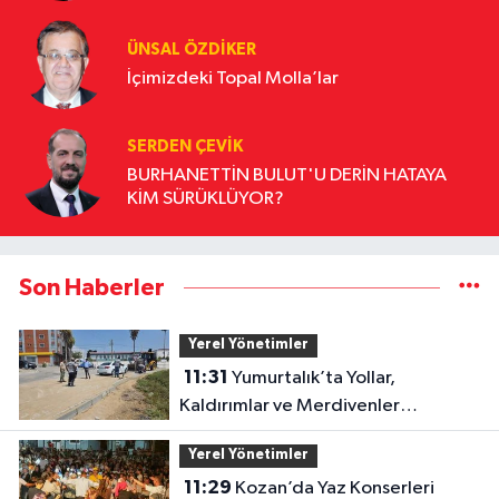
ÜNSAL ÖZDIKER
İçimizdeki Topal Molla’lar
SERDEN ÇEVIK
BURHANETTİN BULUT'U DERİN HATAYA
KİM SÜRÜKLÜYOR?
Son Haberler
Yerel Yönetimler
11:31
Yumurtalık’ta Yollar,
Kaldırımlar ve Merdivenler
Yenileniyor
Yerel Yönetimler
11:29
Kozan’da Yaz Konserleri