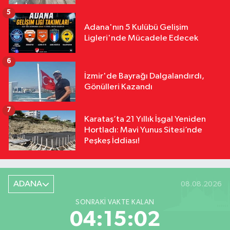
5
Adana'nın 5 Kulübü Gelişim
Ligleri'nde Mücadele Edecek
6
İzmir'de Bayrağı Dalgalandırdı,
Gönülleri Kazandı
7
Karataş’ta 21 Yıllık İşgal Yeniden
Hortladı: Mavi Yunus Sitesi’nde
Peşkeş İddiası!
ADANA
08.08.2026
SONRAKI VAKTE KALAN
04:15:01