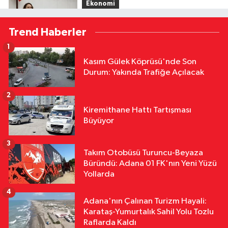
Ekonomi
10:51
Şevkin’den Çukurova Çiftçisi
Trend Haberler
İçin Acil Fiyat ve Kredi Çağrısı
1
Çevre
Kasım Gülek Köprüsü'nde Son
10:45
Adana’da Sıcak Hava Alarmı!
Durum: Yakında Trafiğe Açılacak
Termometreler 41’i Görecek
2
Kültür & Sanat
Kiremithane Hattı Tartışması
10:32
56 Yıllık Sinema Yolculuğu:
Büyüyor
Altın Koza’nın Adana’dan Dünyaya
Uzanan Hikâyesi
3
Takım Otobüsü Turuncu-Beyaza
Siyaset
Büründü: Adana 01 FK'nın Yeni Yüzü
10:24
Çocuklara Yönelik Yeni
Yollarda
Düzenleme Yasalaştı! Cezalarda
4
Önemli Değişiklik
Adana'nın Çalınan Turizm Hayali:
Karataş-Yumurtalık Sahil Yolu Tozlu
Raflarda Kaldı