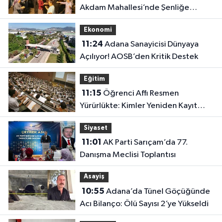
Akdam Mahallesi’nde Şenliğe
Dönüştü
Ekonomi
11:24
Adana Sanayicisi Dünyaya
Açılıyor! AOSB’den Kritik Destek
Eğitim
11:15
Öğrenci Affı Resmen
Yürürlükte: Kimler Yeniden Kayıt
Yaptırabilecek?
Siyaset
11:01
AK Parti Sarıçam’da 77.
Danışma Meclisi Toplantısı
Asayiş
10:55
Adana’da Tünel Göçüğünde
Acı Bilanço: Ölü Sayısı 2’ye Yükseldi