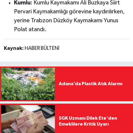
Kumlu:
Kumlu Kaymakamı Ali Buzkaya Siirt
Pervari Kaymakamlığı görevine kaydırılırken,
yerine Trabzon Düzköy Kaymakamı Yunus
Polat atandı.
Kaynak:
HABER BÜLTENİ
Adana’da Plastik Atık Alarmı
SGK Uzmanı Dilek Ete'den
Emeklilere Kritik Uyarı