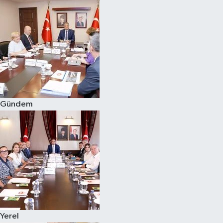
Magazin
Özel
Resmi İlanlar
Sağlık
Gündem
Siyaset
Spor
Yaşam
Yerel Yönetimler
Yerel
Yurttan