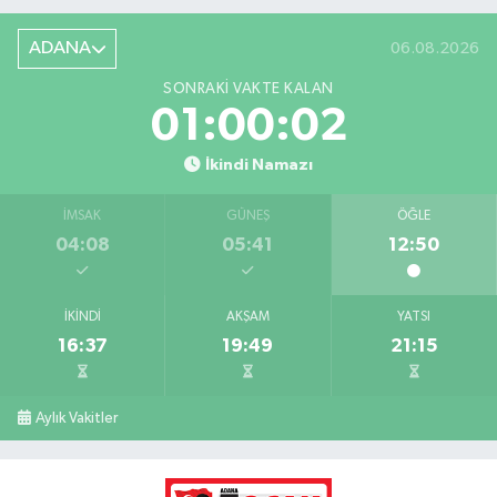
ADANA
06.08.2026
SONRAKI VAKTE KALAN
01:00:00
İkindi Namazı
İMSAK
GÜNEŞ
ÖĞLE
04:08
05:41
12:50
İKINDI
AKŞAM
YATSI
16:37
19:49
21:15
Aylık Vakitler