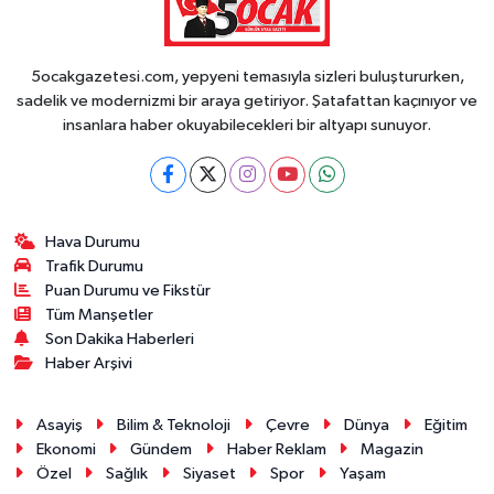
5ocakgazetesi.com, yepyeni temasıyla sizleri buluştururken,
sadelik ve modernizmi bir araya getiriyor. Şatafattan kaçınıyor ve
insanlara haber okuyabilecekleri bir altyapı sunuyor.
Hava Durumu
Trafik Durumu
Puan Durumu ve Fikstür
Tüm Manşetler
Son Dakika Haberleri
Haber Arşivi
Asayiş
Bilim & Teknoloji
Çevre
Dünya
Eğitim
Ekonomi
Gündem
Haber Reklam
Magazin
Özel
Sağlık
Siyaset
Spor
Yaşam