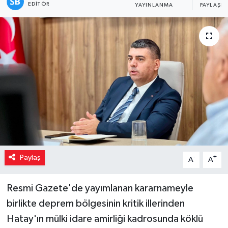
EDITÖR
YAYINLANMA
PAYLAŞIM
Paylaş
-
+
A
A
Resmi Gazete'de yayımlanan kararnameyle
birlikte deprem bölgesinin kritik illerinden
Hatay'ın mülki idare amirliği kadrosunda köklü