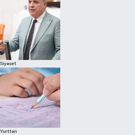
Siyaset
Yurttan