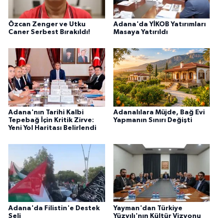
Özcan Zenger ve Utku
Adana'da YİKOB Yatırımları
Caner Serbest Bırakıldı!
Masaya Yatırıldı
Adana'nın Tarihi Kalbi
Adanalılara Müjde, Bağ Evi
Tepebağ İçin Kritik Zirve:
Yapmanın Sınırı Değişti
Yeni Yol Haritası Belirlendi
Adana'da Filistin'e Destek
Yayman'dan Türkiye
Seli
Yüzyılı'nın Kültür Vizyonu