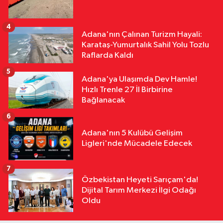
4
Adana'nın Çalınan Turizm Hayali:
Karataş-Yumurtalık Sahil Yolu Tozlu
Raflarda Kaldı
5
Adana'ya Ulaşımda Dev Hamle!
Hızlı Trenle 27 İl Birbirine
Bağlanacak
6
Adana'nın 5 Kulübü Gelişim
Ligleri'nde Mücadele Edecek
7
Özbekistan Heyeti Sarıçam'da!
Dijital Tarım Merkezi İlgi Odağı
Oldu