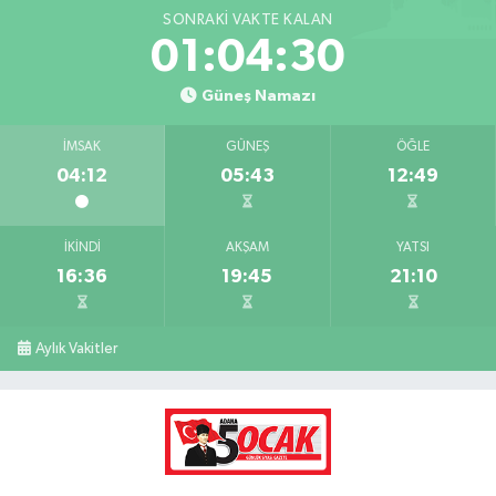
SONRAKI VAKTE KALAN
01:04:29
Güneş Namazı
İMSAK
GÜNEŞ
ÖĞLE
04:12
05:43
12:49
İKINDI
AKŞAM
YATSI
16:36
19:45
21:10
Aylık Vakitler