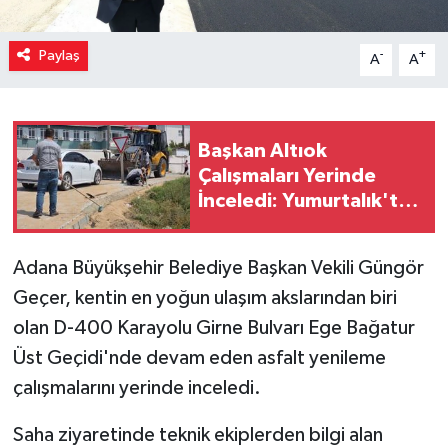
Paylaş
-
+
A
A
Başkan Altıok
Çalışmaları Yerinde
İnceledi: Yumurtalık'ta
Altyapı ve Ulaşım
Seferberliği
Adana Büyükşehir Belediye Başkan Vekili Güngör
Geçer, kentin en yoğun ulaşım akslarından biri
olan D-400 Karayolu Girne Bulvarı Ege Bağatur
Üst Geçidi'nde devam eden asfalt yenileme
çalışmalarını yerinde inceledi.
Saha ziyaretinde teknik ekiplerden bilgi alan