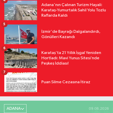
4
Adana'nın Çalınan Turizm Hayali:
Karataş-Yumurtalık Sahil Yolu Tozlu
Raflarda Kaldı
5
İzmir'de Bayrağı Dalgalandırdı,
Gönülleri Kazandı
6
Karataş’ta 21 Yıllık İşgal Yeniden
Hortladı: Mavi Yunus Sitesi’nde
Peşkeş İddiası!
7
Puan Silme Cezasına İtiraz
ADANA
09.08.2026