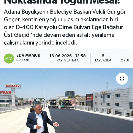
Noktasında Yoğun Mesai!
Magazin
Adana Büyükşehir Belediye Başkan Vekili Güngör
Geçer, kentin en yoğun ulaşım akslarından biri
Özel
olan D-400 Karayolu Girne Bulvarı Ege Bağatur
Üst Geçidi'nde devam eden asfalt yenileme
Resmi İlanlar
çalışmalarını yerinde inceledi.
Sağlık
EDA MAMUK
16.06.2026 - 13:58
5
1
EDITÖR
YAYINLANMA
PAYLAŞIM
OKUNM
Siyaset
Spor
Yaşam
Yerel Yönetimler
Yurttan