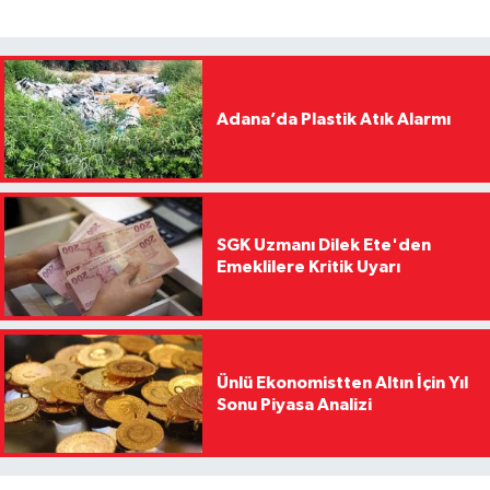
Adana’da Plastik Atık Alarmı
SGK Uzmanı Dilek Ete'den
Emeklilere Kritik Uyarı
Ünlü Ekonomistten Altın İçin Yıl
Sonu Piyasa Analizi