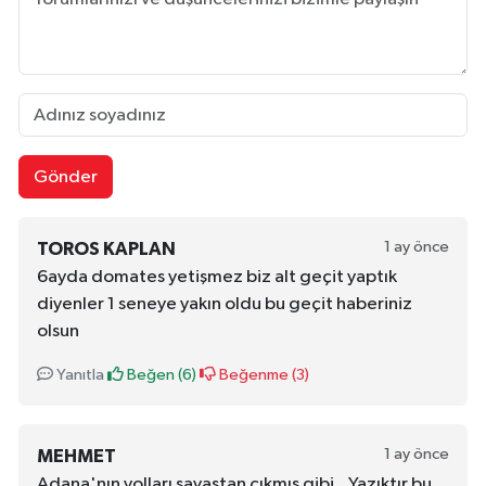
Gönder
1 ay önce
TOROS KAPLAN
6ayda domates yetişmez biz alt geçit yaptık
diyenler 1 seneye yakın oldu bu geçit haberiniz
olsun
Yanıtla
Beğen (
6
)
Beğenme (
3
)
1 ay önce
MEHMET
Adana'nın yolları savaştan çıkmış gibi ...Yazıktır bu