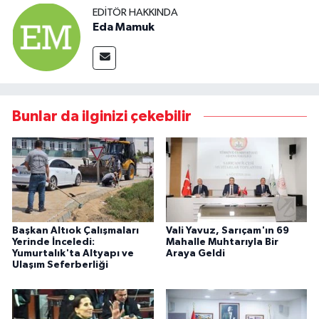
EDITÖR HAKKINDA
Eda Mamuk
Bunlar da ilginizi çekebilir
Başkan Altıok Çalışmaları
Vali Yavuz, Sarıçam'ın 69
Yerinde İnceledi:
Mahalle Muhtarıyla Bir
Yumurtalık'ta Altyapı ve
Araya Geldi
Ulaşım Seferberliği