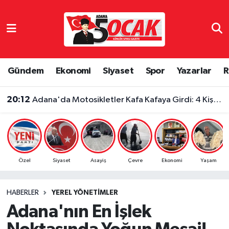
Asayiş
Adana Nöbetçi Eczaneler
Bilim & Teknoloji
Adana Hava Durumu
Gündem
Ekonomi
Siyaset
Spor
Yazarlar
R
Çevre
Adana Namaz Vakitleri
20:12
Adana'da Motosikletler Kafa Kafaya Girdi: 4 Kişi Yaralandı
Dünya
Adana Trafik Yoğunluk Haritası
Eğitim
Süper Lig Puan Durumu ve Fikstür
Özel
Siyaset
Asayiş
Çevre
Ekonomi
Yaşam
Ekonomi
Tüm Manşetler
HABERLER
YEREL YÖNETIMLER
Gündem
Son Dakika Haberleri
Adana'nın En İşlek
Haber Reklam
Haber Arşivi