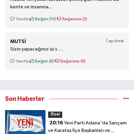
kente ve insanına...
Yanıtla
Beğen (
10
)
Beğenme (
3
)
1 ay önce
MUTSI
Sizin yapacağınız işi s….
Yanıtla
Beğen (
6
)
Beğenme (
6
)
Son Haberler
Özel
20:16
Yeni Parti Adana'da Sarıçam
ve Karataş İlçe Başkanları ve