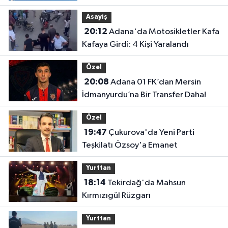
Yönetimleri Belirlendi
Asayiş
20:12
Adana'da Motosikletler Kafa
Kafaya Girdi: 4 Kişi Yaralandı
Özel
20:08
Adana 01 FK’dan Mersin
İdmanyurdu’na Bir Transfer Daha!
Özel
19:47
Çukurova'da Yeni Parti
Teşkilatı Özsoy'a Emanet
Yurttan
18:14
Tekirdağ'da Mahsun
Kırmızıgül Rüzgarı
Yurttan