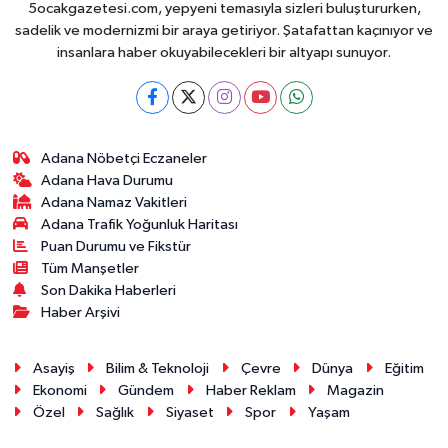
5ocakgazetesi.com, yepyeni temasıyla sizleri buluştururken,
sadelik ve modernizmi bir araya getiriyor. Şatafattan kaçınıyor ve
insanlara haber okuyabilecekleri bir altyapı sunuyor.
Adana Nöbetçi Eczaneler
Adana Hava Durumu
Adana Namaz Vakitleri
Adana Trafik Yoğunluk Haritası
Puan Durumu ve Fikstür
Tüm Manşetler
Son Dakika Haberleri
Haber Arşivi
Asayiş
Bilim & Teknoloji
Çevre
Dünya
Eğitim
Ekonomi
Gündem
Haber Reklam
Magazin
Özel
Sağlık
Siyaset
Spor
Yaşam