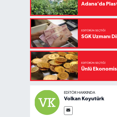
Adana’da Plast
EDITÖRÜN SEÇTIĞI
SGK Uzmanı Dil
EDITÖRÜN SEÇTIĞI
Ünlü Ekonomistt
EDITÖR HAKKINDA
Volkan Koyutürk