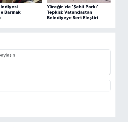
lediyesi
Yüreğir'de 'Şehit Parkı'
de Barınak
Tepkisi: Vatandaştan
ı
Belediyeye Sert Eleştiri