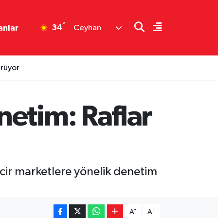
°
34
anlar
Ceyhan
ürüyor
etim: Raflar
ncir marketlere yönelik denetim
-
+
A
A