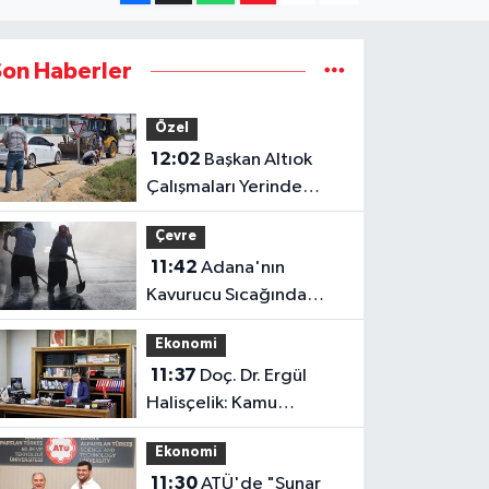
Son Haberler
Özel
12:02
Başkan Altıok
Çalışmaları Yerinde
İnceledi: Yumurtalık'ta
Çevre
Altyapı ve Ulaşım
11:42
Adana'nın
Seferberliği
Kavurucu Sıcağında
İşçilerin Zorlu Asfalt
Ekonomi
Mesaisi Sürüyor
11:37
Doç. Dr. Ergül
Halisçelik: Kamu
Maliyesi Karmaşık ve Zor
Ekonomi
İzlenebilir Bir Yapıya
11:30
ATÜ'de "Sunar
Dönüştü