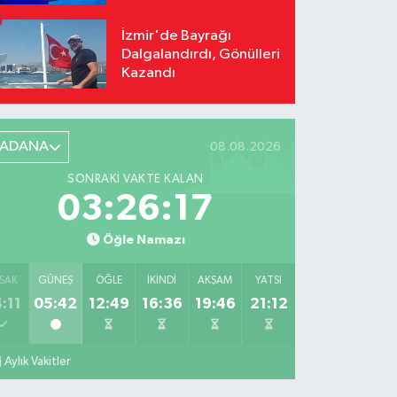
İzmir'de Bayrağı
Dalgalandırdı, Gönülleri
Kazandı
ADANA
08.08.2026
SONRAKI VAKTE KALAN
03:26:15
Öğle Namazı
SAK
GÜNEŞ
ÖĞLE
İKINDI
AKŞAM
YATSI
:11
05:42
12:49
16:36
19:46
21:12
Aylık Vakitler