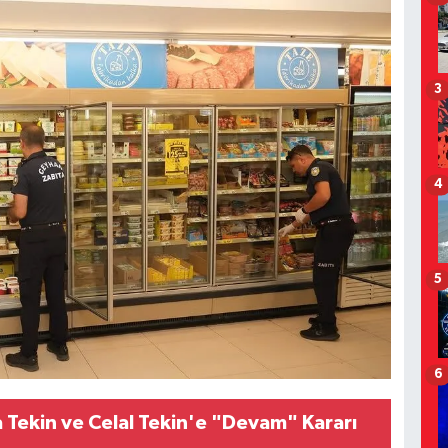
3
4
5
6
ekin ve Celal Tekin'e "Devam" Kararı