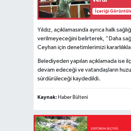
Verdi
İçeriği Görüntül
Yıldız, açıklamasında ayrıca halk sağlı
verilmeyeceğini belirterek, “Daha sağlı
Ceyhan için denetimlerimizi kararlılık
Belediyeden yapılan açıklamada ise ilç
devam edeceği ve vatandaşların huzur 
sürdürüleceği kaydedildi.
Kaynak:
Haber Bülteni
EDITÖRÜN SEÇTIĞI