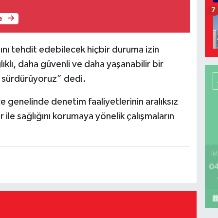
7
e
ğını tehdit edebilecek hiçbir duruma izin
klı, daha güvenli ve daha yaşanabilir bir
la sürdürüyoruz” dedi.
e genelinde denetim faaliyetlerinin aralıksız
ile sağlığını korumaya yönelik çalışmaların
İM
04