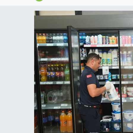
Magazin
Özel
Resmi İlanlar
Sağlık
Siyaset
Spor
Yaşam
Yerel Yönetimler
Yurttan