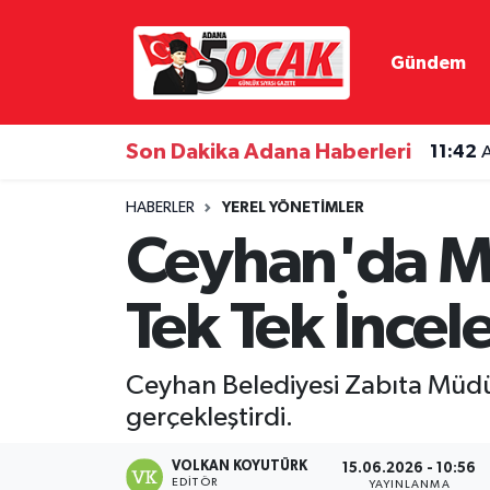
Gündem
Asayiş
Adana Nöbetçi Eczaneler
Bilim & Teknoloji
Adana Hava Durumu
Son Dakika Adana Haberleri
11:42
A
Çevre
Adana Namaz Vakitleri
HABERLER
YEREL YÖNETIMLER
Ceyhan'da Ma
Dünya
Adana Trafik Yoğunluk Haritası
Tek Tek İncel
Eğitim
Süper Lig Puan Durumu ve Fikstür
Ekonomi
Tüm Manşetler
Ceyhan Belediyesi Zabıta Müdürl
gerçekleştirdi.
Gündem
Son Dakika Haberleri
VOLKAN KOYUTÜRK
15.06.2026 - 10:56
Haber Reklam
Haber Arşivi
EDITÖR
YAYINLANMA