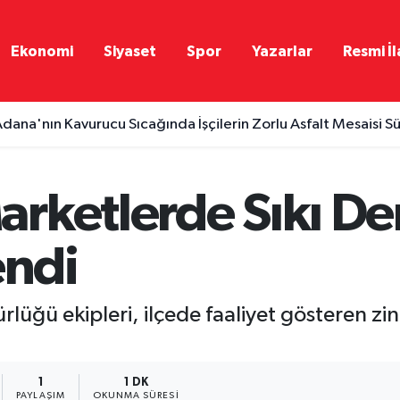
Ekonomi
Siyaset
Spor
Yazarlar
Resmi İl
dana'nın Kavurucu Sıcağında İşçilerin Zorlu Asfalt Mesaisi S
rketlerde Sıkı Den
endi
üğü ekipleri, ilçede faaliyet gösteren zi
1
1 DK
PAYLAŞIM
OKUNMA SÜRESI