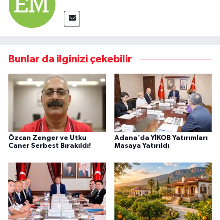
Bunlar da ilginizi çekebilir
Özcan Zenger ve Utku
Adana'da YİKOB Yatırımları
Caner Serbest Bırakıldı!
Masaya Yatırıldı