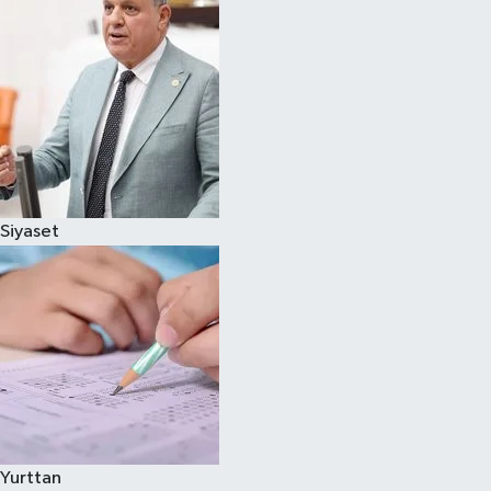
Siyaset
Yurttan