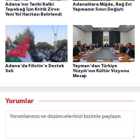
Adana'nın Tarihi Kalbi
Adanalılara Müjde, Bağ Evi
Tepebağ İçin Kritik Zirve:
Yapmanın Sınırı Değişti
Yeni Yol Haritası Belirlendi
Adana'da Filistin'e Destek
Yayman'dan Türkiye
Seli
Yüzyılı'nın Kültür Vizyonu
Mesajı
Yorumlar