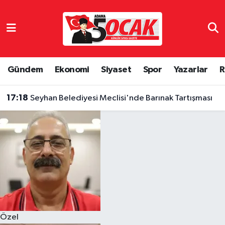
Asayiş
Hava Durumu
Bilim & Teknoloji
Trafik Durumu
Gündem
Ekonomi
Siyaset
Spor
Yazarlar
R
Çevre
Süper Lig Puan Durumu ve Fikstür
17:18
Seyhan Belediyesi Meclisi'nde Barınak Tartışması
Dünya
Tüm Manşetler
Eğitim
Son Dakika Haberleri
Ekonomi
Haber Arşivi
Gündem
Özel
Haber Reklam