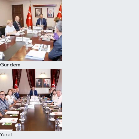
Magazin
Özel
Resmi İlanlar
Sağlık
Gündem
Siyaset
Spor
Yaşam
Yerel Yönetimler
Yerel
Yurttan