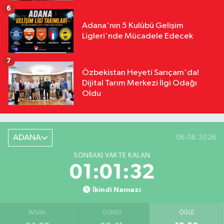
6
Adana'nın 5 Kulübü Gelişim
Ligleri'nde Mücadele Edecek
7
Özbekistan Heyeti Sarıçam'da!
Dijital Tarım Merkezi İlgi Odağı
Oldu
ADANA
06.08.2026
SONRAKI VAKTE KALAN
01:01:31
İkindi Namazı
İMSAK
GÜNEŞ
ÖĞLE