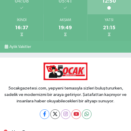
04:08
05:41
12:50
İKINDI
AKŞAM
YATSI
16:37
19:49
21:15
Aylık Vakitler
5ocakgazetesi.com, yepyeni temasıyla sizleri buluştururken,
sadelik ve modernizmi bir araya getiriyor. Şatafattan kaçınıyor ve
insanlara haber okuyabilecekleri bir altyapı sunuyor.