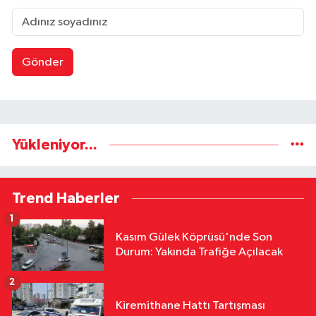
Gönder
Yükleniyor...
Trend Haberler
1
Kasım Gülek Köprüsü'nde Son
Durum: Yakında Trafiğe Açılacak
2
Kiremithane Hattı Tartışması