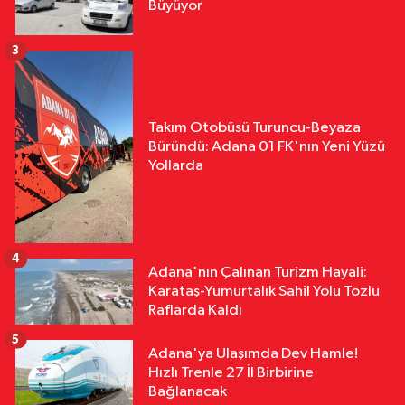
Büyüyor
3
Takım Otobüsü Turuncu-Beyaza
Büründü: Adana 01 FK'nın Yeni Yüzü
Yollarda
4
Adana'nın Çalınan Turizm Hayali:
Karataş-Yumurtalık Sahil Yolu Tozlu
Raflarda Kaldı
5
Adana'ya Ulaşımda Dev Hamle!
Hızlı Trenle 27 İl Birbirine
Bağlanacak