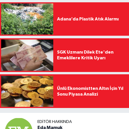
Adana’da Plastik Atık Alarmı
SGK Uzmanı Dilek Ete'den
Emeklilere Kritik Uyarı
Ünlü Ekonomistten Altın İçin Yıl
Sonu Piyasa Analizi
EDITÖR HAKKINDA
Eda Mamuk