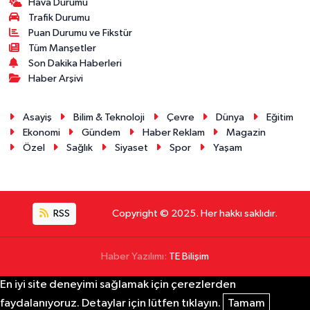
Hava Durumu
Trafik Durumu
Puan Durumu ve Fikstür
Tüm Manşetler
Son Dakika Haberleri
Haber Arşivi
Asayiş
Bilim & Teknoloji
Çevre
Dünya
Eğitim
Ekonomi
Gündem
Haber Reklam
Magazin
Özel
Sağlık
Siyaset
Spor
Yaşam
RSS
Copyright © 2025. Her hakkı saklıdır.
Haber Yazılımı:
TE Bilişim
En iyi site deneyimi sağlamak için çerezlerden
faydalanıyoruz. Detaylar için lütfen tıklayın.
Tamam