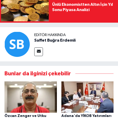
Ünlü Ekonomistten Altın İçin Yıl
Sonu Piyasa Analizi
EDITÖR HAKKINDA
Saffet Buğra Erdemli
Bunlar da ilginizi çekebilir
Özcan Zenger ve Utku
Adana'da YİKOB Yatırımları