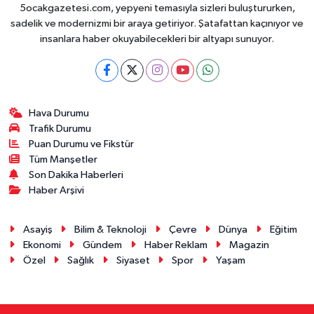
5ocakgazetesi.com, yepyeni temasıyla sizleri buluştururken,
sadelik ve modernizmi bir araya getiriyor. Şatafattan kaçınıyor ve
insanlara haber okuyabilecekleri bir altyapı sunuyor.
Hava Durumu
Trafik Durumu
Puan Durumu ve Fikstür
Tüm Manşetler
Son Dakika Haberleri
Haber Arşivi
Asayiş
Bilim & Teknoloji
Çevre
Dünya
Eğitim
Ekonomi
Gündem
Haber Reklam
Magazin
Özel
Sağlık
Siyaset
Spor
Yaşam