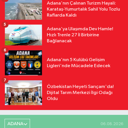
Adana'nın Çalınan Turizm Hayali:
Karataş-Yumurtalık Sahil Yolu Tozlu
Raflarda Kaldı
5
Adana'ya Ulaşımda Dev Hamle!
Hızlı Trenle 27 İl Birbirine
Bağlanacak
6
Adana'nın 5 Kulübü Gelişim
Ligleri'nde Mücadele Edecek
7
Özbekistan Heyeti Sarıçam'da!
Dijital Tarım Merkezi İlgi Odağı
Oldu
ADANA
06.08.2026