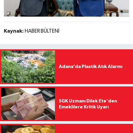
Kaynak:
HABER BÜLTENİ
Adana’da Plastik Atık Alarmı
SGK Uzmanı Dilek Ete'den
Emeklilere Kritik Uyarı