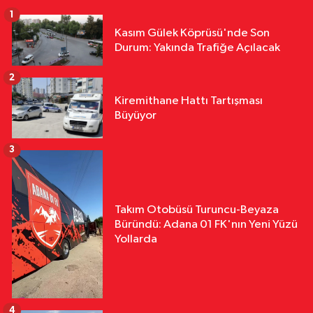
1
Kasım Gülek Köprüsü'nde Son
Durum: Yakında Trafiğe Açılacak
2
Kiremithane Hattı Tartışması
Büyüyor
3
Takım Otobüsü Turuncu-Beyaza
Büründü: Adana 01 FK'nın Yeni Yüzü
Yollarda
4