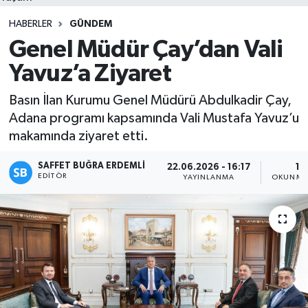
HABERLER
GÜNDEM
Genel Müdür Çay’dan Vali
Yavuz’a Ziyaret
Basın İlan Kurumu Genel Müdürü Abdulkadir Çay,
Adana programı kapsamında Vali Mustafa Yavuz’u
makamında ziyaret etti.
SAFFET BUĞRA ERDEMLI
22.06.2026 - 16:17
1 
EDITÖR
YAYINLANMA
OKUNMA 