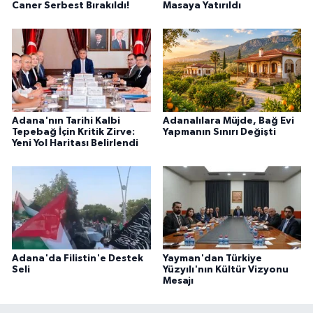
Caner Serbest Bırakıldı!
Masaya Yatırıldı
Adana'nın Tarihi Kalbi
Adanalılara Müjde, Bağ Evi
Tepebağ İçin Kritik Zirve:
Yapmanın Sınırı Değişti
Yeni Yol Haritası Belirlendi
Adana'da Filistin'e Destek
Yayman'dan Türkiye
Seli
Yüzyılı'nın Kültür Vizyonu
Mesajı