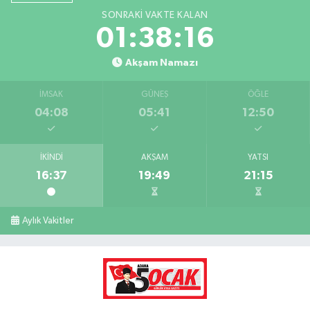
SONRAKI VAKTE KALAN
01:38:15
Akşam Namazı
İMSAK
GÜNEŞ
ÖĞLE
04:08
05:41
12:50
İKINDI
AKŞAM
YATSI
16:37
19:49
21:15
Aylık Vakitler