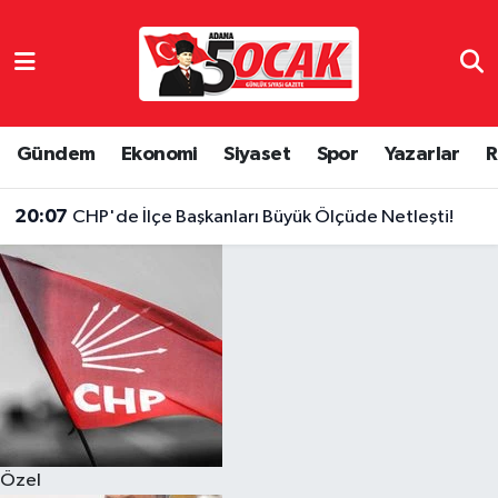
Asayiş
Hava Durumu
Bilim & Teknoloji
Trafik Durumu
Gündem
Ekonomi
Siyaset
Spor
Yazarlar
R
Çevre
Süper Lig Puan Durumu ve Fikstür
20:07
CHP'de İlçe Başkanları Büyük Ölçüde Netleşti!
Dünya
Tüm Manşetler
Eğitim
Son Dakika Haberleri
Ekonomi
Haber Arşivi
Gündem
Özel
Haber Reklam