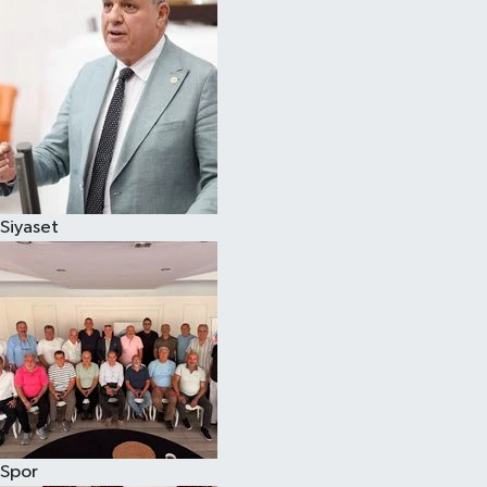
Magazin
Özel
Resmi İlanlar
Sağlık
Siyaset
Siyaset
Spor
Yaşam
Yerel Yönetimler
Spor
Yurttan