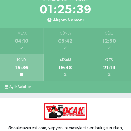
01:25:38
Akşam Namazı
İMSAK
GÜNEŞ
ÖĞLE
04:10
05:42
12:50
İKINDI
AKŞAM
YATSI
16:36
19:48
21:13
Aylık Vakitler
5ocakgazetesi.com, yepyeni temasıyla sizleri buluştururken,