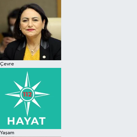
Magazin
Özel
Resmi İlanlar
Sağlık
Çevre
Siyaset
Spor
Yaşam
Yerel Yönetimler
Yaşam
Yurttan