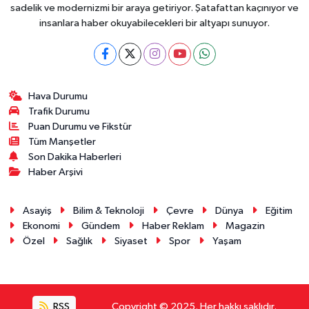
sadelik ve modernizmi bir araya getiriyor. Şatafattan kaçınıyor ve
insanlara haber okuyabilecekleri bir altyapı sunuyor.
Hava Durumu
Trafik Durumu
Puan Durumu ve Fikstür
Tüm Manşetler
Son Dakika Haberleri
Haber Arşivi
Asayiş
Bilim & Teknoloji
Çevre
Dünya
Eğitim
Ekonomi
Gündem
Haber Reklam
Magazin
Özel
Sağlık
Siyaset
Spor
Yaşam
RSS
Copyright © 2025. Her hakkı saklıdır.