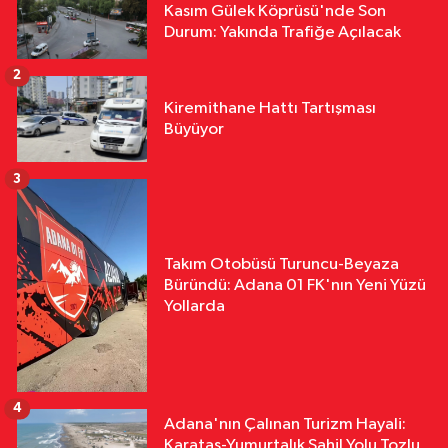
Kasım Gülek Köprüsü'nde Son
Durum: Yakında Trafiğe Açılacak
2
Kiremithane Hattı Tartışması
Büyüyor
3
Takım Otobüsü Turuncu-Beyaza
Büründü: Adana 01 FK'nın Yeni Yüzü
Yollarda
4
Adana'nın Çalınan Turizm Hayali:
Karataş-Yumurtalık Sahil Yolu Tozlu