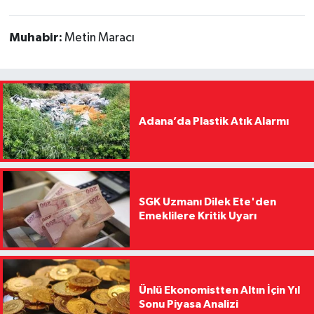
Muhabir:
Metin Maracı
Adana’da Plastik Atık Alarmı
SGK Uzmanı Dilek Ete'den
Emeklilere Kritik Uyarı
Ünlü Ekonomistten Altın İçin Yıl
Sonu Piyasa Analizi