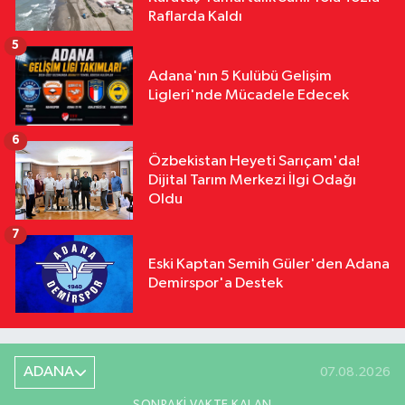
Raflarda Kaldı
5
Adana'nın 5 Kulübü Gelişim
Ligleri'nde Mücadele Edecek
6
Özbekistan Heyeti Sarıçam'da!
Dijital Tarım Merkezi İlgi Odağı
Oldu
7
Eski Kaptan Semih Güler'den Adana
Demirspor'a Destek
ADANA
07.08.2026
SONRAKI VAKTE KALAN