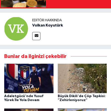
EDITÖR HAKKINDA
Volkan Koyutürk
Bunlar da ilginizi çekebilir
Adaletgücü'nde Yusuf
Büyük Dikili'de Çöp Tepkisi:
Yürek İle Yola Devam
"Zehirleniyoruz"