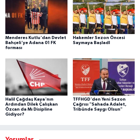
Menderes Kutlu'dan Devlet
Hakemler Sezon Öncesi
Bahçeli'ye Adana 01 FK
Saymaya BaşladI
forması
Halil Çağdaş Kaya'nın
TFFHGD'den Yeni Sezon
Ardından Dilek Çalışkan
Çağrısı "Sahada Adalet,
Özcan da Mı Disipline
Tribünde Saygı Olsun"
Gidiyor?
Yorumlar