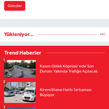
Gönder
Yükleniyor...
Trend Haberler
1
Kasım Gülek Köprüsü'nde Son
Durum: Yakında Trafiğe Açılacak
2
Kiremithane Hattı Tartışması
Büyüyor
3