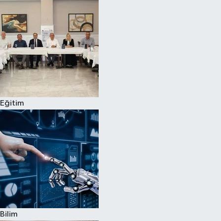
Magazin
Özel
Resmi İlanlar
Sağlık
Eğitim
Siyaset
Spor
Yaşam
Yerel Yönetimler
Bilim
Yurttan