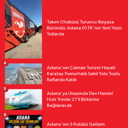
Takım Otobüsü Turuncu-Beyaza
Büründü: Adana 01 FK'nın Yeni Yüzü
Yollarda
4
Adana'nın Çalınan Turizm Hayali:
Karataş-Yumurtalık Sahil Yolu Tozlu
Raflarda Kaldı
5
Adana'ya Ulaşımda Dev Hamle!
Hızlı Trenle 27 İl Birbirine
Bağlanacak
6
Adana'nın 5 Kulübü Gelişim