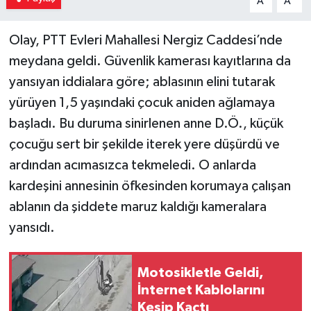
A
A
Olay, PTT Evleri Mahallesi Nergiz Caddesi’nde
meydana geldi. Güvenlik kamerası kayıtlarına da
yansıyan iddialara göre; ablasının elini tutarak
yürüyen 1,5 yaşındaki çocuk aniden ağlamaya
başladı. Bu duruma sinirlenen anne D.Ö., küçük
çocuğu sert bir şekilde iterek yere düşürdü ve
ardından acımasızca tekmeledi. O anlarda
kardeşini annesinin öfkesinden korumaya çalışan
ablanın da şiddete maruz kaldığı kameralara
yansıdı.
Motosikletle Geldi,
İnternet Kablolarını
Kesip Kaçtı