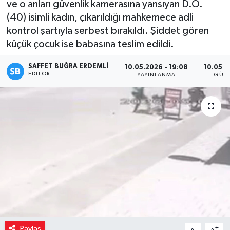
ve o anları güvenlik kamerasına yansıyan D.Ö.
(40) isimli kadın, çıkarıldığı mahkemece adli
kontrol şartıyla serbest bırakıldı. Şiddet gören
küçük çocuk ise babasına teslim edildi.
SAFFET BUĞRA ERDEMLI
10.05.2026 - 19:08
10.05.2
EDITÖR
YAYINLANMA
GÜN
Paylaş
-
+