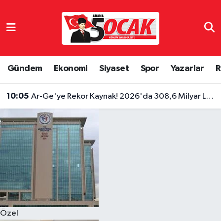
Asayiş
Hava Durumu
Bilim & Teknoloji
Trafik Durumu
Gündem
Ekonomi
Siyaset
Spor
Yazarlar
R
Çevre
Süper Lig Puan Durumu ve Fikstür
10:05
Ar-Ge'ye Rekor Kaynak! 2026'da 308,6 Milyar Lira Ayrıldı
Dünya
Tüm Manşetler
Eğitim
Son Dakika Haberleri
Ekonomi
Haber Arşivi
Gündem
Özel
Haber Reklam