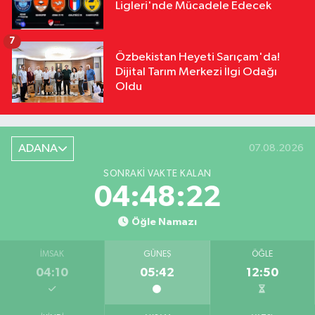
Ligleri'nde Mücadele Edecek
7
Özbekistan Heyeti Sarıçam'da!
Dijital Tarım Merkezi İlgi Odağı
Oldu
ADANA
07.08.2026
SONRAKI VAKTE KALAN
04:48:21
Öğle Namazı
İMSAK
GÜNEŞ
ÖĞLE
04:10
05:42
12:50