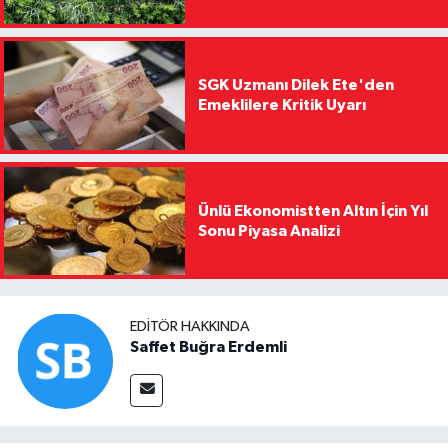
SGK Uzmanı Dilek Ete'den
Emeklilere Kritik Uyarı
Ünlü Ekonomistten Altın İçin Yıl
Sonu Piyasa Analizi
EDITÖR HAKKINDA
Saffet Buğra Erdemli