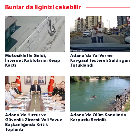
Bunlar da ilginizi çekebilir
Motosikletle Geldi,
Adana'da Yol Verme
İnternet Kablolarını Kesip
Kavgası! Testereli Saldırgan
Kaçtı
Tutuklandı
Adana'da Huzur ve
Adana'da Ölüm Kanalında
Güvenlik Zirvesi: Vali Yavuz
Karpuzlu Serinlik
Başkanlığında Kritik
Toplantı