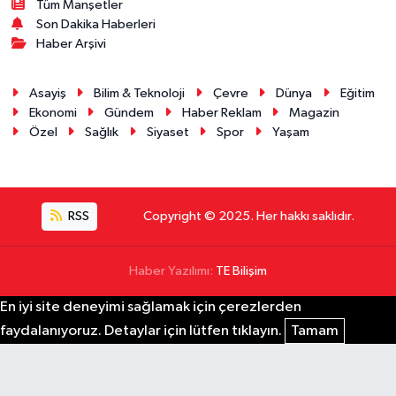
Tüm Manşetler
Son Dakika Haberleri
Haber Arşivi
Asayiş
Bilim & Teknoloji
Çevre
Dünya
Eğitim
Ekonomi
Gündem
Haber Reklam
Magazin
Özel
Sağlık
Siyaset
Spor
Yaşam
RSS
Copyright © 2025. Her hakkı saklıdır.
Haber Yazılımı:
TE Bilişim
En iyi site deneyimi sağlamak için çerezlerden
faydalanıyoruz. Detaylar için lütfen tıklayın.
Tamam