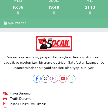
İKINDI
AKŞAM
YATSI
16:36
19:48
21:13
Aylık Vakitler
5ocakgazetesi.com, yepyeni temasıyla sizleri buluştururken,
sadelik ve modernizmi bir araya getiriyor. Şatafattan kaçınıyor ve
insanlara haber okuyabilecekleri bir altyapı sunuyor.
Hava Durumu
Trafik Durumu
Puan Durumu ve Fikstür