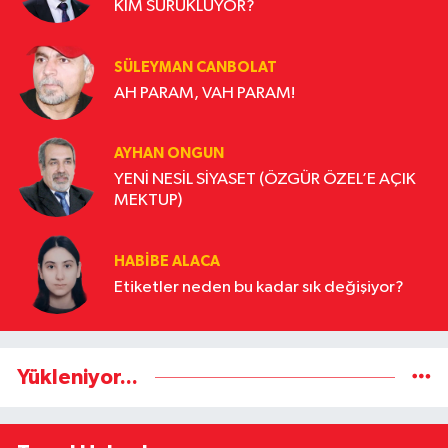
KİM SÜRÜKLÜYOR?
SÜLEYMAN CANBOLAT
AH PARAM, VAH PARAM!
AYHAN ONGUN
YENİ NESİL SİYASET (ÖZGÜR ÖZEL’E AÇIK
MEKTUP)
HABIBE ALACA
Etiketler neden bu kadar sık değişiyor?
Yükleniyor...