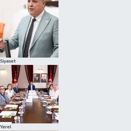
Magazin
Özel
Resmi İlanlar
Sağlık
Siyaset
Siyaset
Spor
Yaşam
Yerel Yönetimler
Yerel
Yurttan