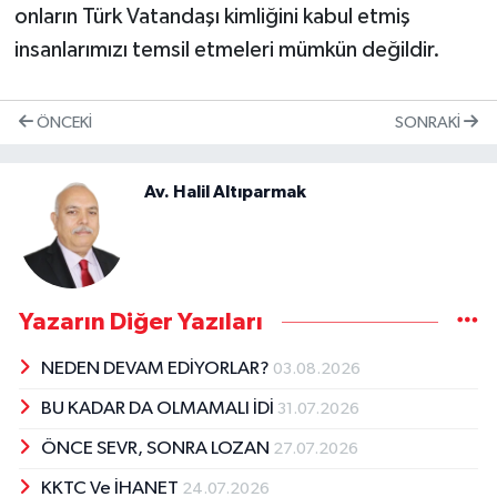
onların Türk Vatandaşı kimliğini kabul etmiş
insanlarımızı temsil etmeleri mümkün değildir.
ÖNCEKI
SONRAKI
Av. Halil Altıparmak
Yazarın Diğer Yazıları
NEDEN DEVAM EDİYORLAR?
03.08.2026
BU KADAR DA OLMAMALI İDİ
31.07.2026
ÖNCE SEVR, SONRA LOZAN
27.07.2026
KKTC Ve İHANET
24.07.2026