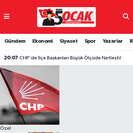
Asayiş
Hava Durumu
Bilim & Teknoloji
Trafik Durumu
Gündem
Ekonomi
Siyaset
Spor
Yazarlar
R
Çevre
Süper Lig Puan Durumu ve Fikstür
20:07
CHP'de İlçe Başkanları Büyük Ölçüde Netleşti!
Dünya
Tüm Manşetler
Eğitim
Son Dakika Haberleri
Ekonomi
Haber Arşivi
Gündem
Özel
Haber Reklam