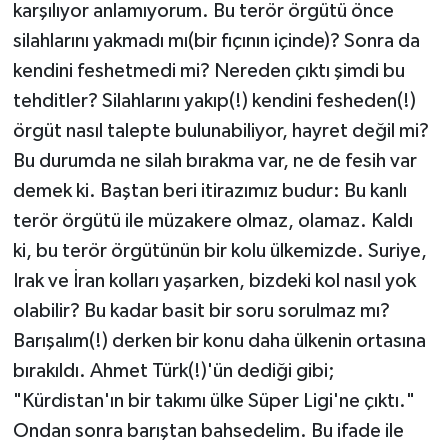
karşılıyor anlamıyorum. Bu terör örgütü önce
silahlarını yakmadı mı(bir fıçının içinde)? Sonra da
kendini feshetmedi mi? Nereden çıktı şimdi bu
tehditler? Silahlarını yakıp(!) kendini fesheden(!)
örgüt nasıl talepte bulunabiliyor, hayret değil mi?
Bu durumda ne silah bırakma var, ne de fesih var
demek ki. Baştan beri itirazımız budur: Bu kanlı
terör örgütü ile müzakere olmaz, olamaz. Kaldı
ki, bu terör örgütünün bir kolu ülkemizde. Suriye,
Irak ve İran kolları yaşarken, bizdeki kol nasıl yok
olabilir? Bu kadar basit bir soru sorulmaz mı?
Barışalım(!) derken bir konu daha ülkenin ortasına
bırakıldı. Ahmet Türk(!)'ün dediği gibi;
"Kürdistan'ın bir takımı ülke Süper Ligi'ne çıktı."
Ondan sonra barıştan bahsedelim. Bu ifade ile