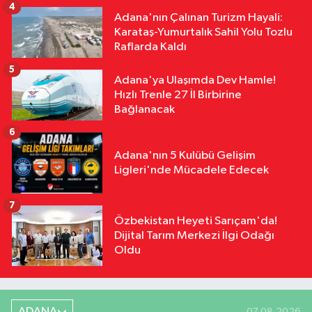
4
Adana'nın Çalınan Turizm Hayali:
Karataş-Yumurtalık Sahil Yolu Tozlu
Raflarda Kaldı
5
Adana'ya Ulaşımda Dev Hamle!
Hızlı Trenle 27 İl Birbirine
Bağlanacak
6
Adana'nın 5 Kulübü Gelişim
Ligleri'nde Mücadele Edecek
7
Özbekistan Heyeti Sarıçam'da!
Dijital Tarım Merkezi İlgi Odağı
Oldu
ADANA
07.08.2026