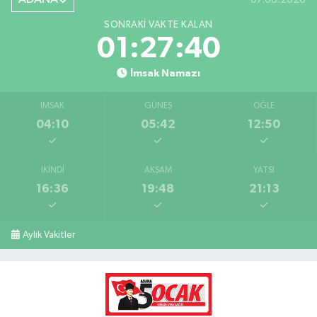
SONRAKI VAKTE KALAN
01:27:39
İmsak Namazı
İMSAK
GÜNEŞ
ÖĞLE
04:10
05:42
12:50
İKINDI
AKŞAM
YATSI
16:36
19:48
21:13
Aylık Vakitler