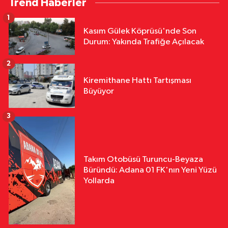
Trend Haberler
1
Kasım Gülek Köprüsü'nde Son
Durum: Yakında Trafiğe Açılacak
2
Kiremithane Hattı Tartışması
Büyüyor
3
Takım Otobüsü Turuncu-Beyaza
Büründü: Adana 01 FK'nın Yeni Yüzü
Yollarda