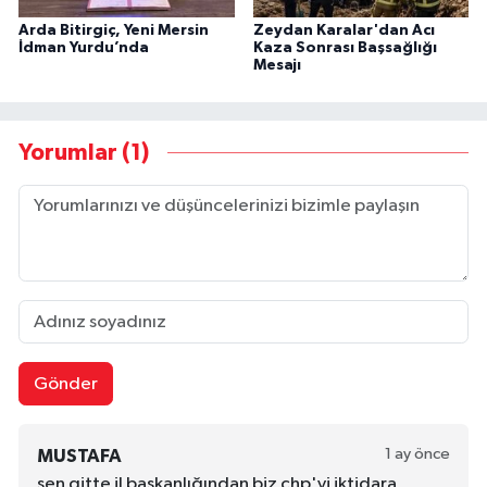
Arda Bitirgiç, Yeni Mersin
Zeydan Karalar'dan Acı
İdman Yurdu’nda
Kaza Sonrası Başsağlığı
Mesajı
Yorumlar (1)
Gönder
1 ay önce
MUSTAFA
sen gitte il başkanlığından biz chp'yi iktidara