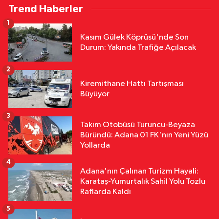
Trend Haberler
Yangın: 20 Dönüm Alan Küle Döndü
1
Yurttan
Kasım Gülek Köprüsü'nde Son
18:11
Çalıntı Araçla 10 Kilometre
Durum: Yakında Trafiğe Açılacak
Kaçtı, 380 Bin TL Ceza Yedi
2
Yurttan
Kiremithane Hattı Tartışması
18:10
Kar Maskeleriyle Araç Soyan
Büyüyor
5 Şüpheli Yakalandı
3
Takım Otobüsü Turuncu-Beyaza
Siyaset
Büründü: Adana 01 FK'nın Yeni Yüzü
17:02
MHP Adana İl Başkanı Hakan
Yollarda
Yıldırım'dan Ayyüce Türkeş Taş'a
4
Çok Sert Tepki "Haddinizi Bilin!"
Adana'nın Çalınan Turizm Hayali:
Karataş-Yumurtalık Sahil Yolu Tozlu
Raflarda Kaldı
5