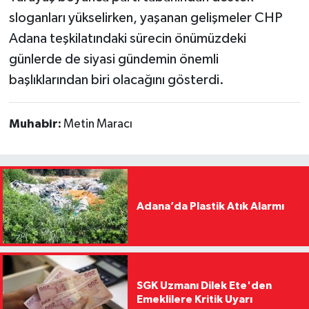
sloganları yükselirken, yaşanan gelişmeler CHP
Adana teşkilatındaki sürecin önümüzdeki
günlerde de siyasi gündemin önemli
başlıklarından biri olacağını gösterdi.
Muhabir:
Metin Maracı
Adana’da Plastik Atık Alarmı
SGK Uzmanı Dilek Ete'den
Emeklilere Kritik Uyarı