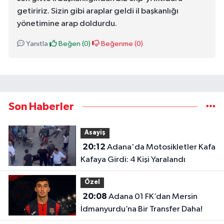
getiririz. Sizin gibi araplar geldi il başkanlığı
yönetimine arap doldurdu.
Yanıtla
Beğen (
0
)
Beğenme (
0
)
Son Haberler
Asayiş
20:12
Adana'da Motosikletler Kafa
Kafaya Girdi: 4 Kişi Yaralandı
Özel
20:08
Adana 01 FK’dan Mersin
İdmanyurdu’na Bir Transfer Daha!