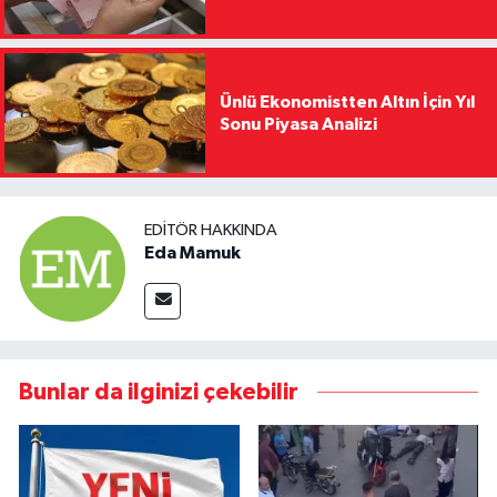
Ünlü Ekonomistten Altın İçin Yıl
Sonu Piyasa Analizi
EDITÖR HAKKINDA
Eda Mamuk
Bunlar da ilginizi çekebilir