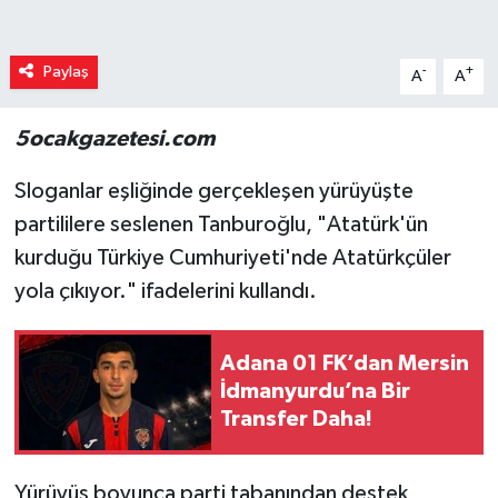
Paylaş
-
+
A
A
5ocakgazetesi.com
Sloganlar eşliğinde gerçekleşen yürüyüşte
partililere seslenen Tanburoğlu, "Atatürk'ün
kurduğu Türkiye Cumhuriyeti'nde Atatürkçüler
yola çıkıyor." ifadelerini kullandı.
Adana 01 FK’dan Mersin
İdmanyurdu’na Bir
Transfer Daha!
Yürüyüş boyunca parti tabanından destek