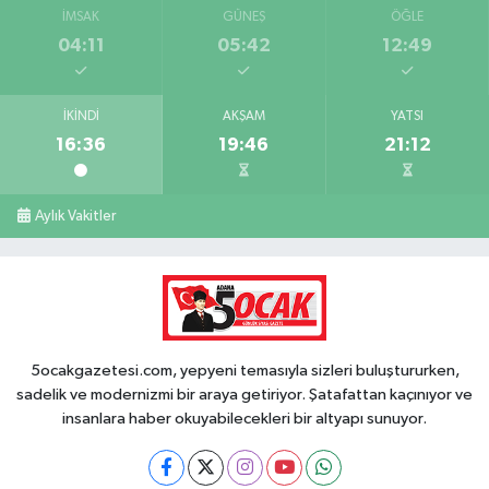
İMSAK
GÜNEŞ
ÖĞLE
04:11
05:42
12:49
İKINDI
AKŞAM
YATSI
16:36
19:46
21:12
Aylık Vakitler
5ocakgazetesi.com, yepyeni temasıyla sizleri buluştururken,
sadelik ve modernizmi bir araya getiriyor. Şatafattan kaçınıyor ve
insanlara haber okuyabilecekleri bir altyapı sunuyor.