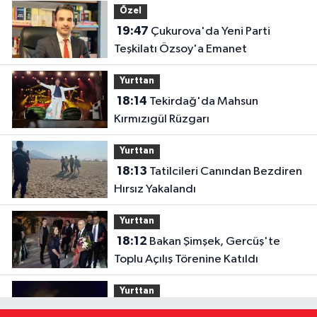
Özel
19:47
Çukurova'da Yeni Parti
Teşkilatı Özsoy'a Emanet
Yurttan
18:14
Tekirdağ'da Mahsun
Kırmızıgül Rüzgarı
Yurttan
18:13
Tatilcileri Canından Bezdiren
Hırsız Yakalandı
Yurttan
18:12
Bakan Şimşek, Gercüş'te
Toplu Açılış Törenine Katıldı
Yurttan
18:12
Sivas'ta Buğday Tarlasında