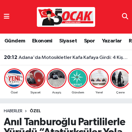
Asayiş
Adana Nöbetçi Eczaneler
Bilim & Teknoloji
Adana Hava Durumu
Gündem
Ekonomi
Siyaset
Spor
Yazarlar
R
Çevre
Adana Namaz Vakitleri
20:12
Adana'da Motosikletler Kafa Kafaya Girdi: 4 Kişi Yaralandı
Dünya
Adana Trafik Yoğunluk Haritası
Eğitim
Süper Lig Puan Durumu ve Fikstür
Özel
Siyaset
Asayiş
Gündem
Yerel
Çevre
Ekonomi
Tüm Manşetler
HABERLER
ÖZEL
Gündem
Son Dakika Haberleri
Anıl Tanburoğlu Partililerle
Haber Reklam
Haber Arşivi