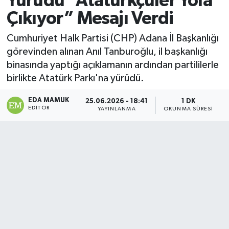
Yürüdü “Atatürkçüler Yola
Çıkıyor” Mesajı Verdi
Magazin
Cumhuriyet Halk Partisi (CHP) Adana İl Başkanlığı
Özel
görevinden alınan Anıl Tanburoğlu, il başkanlığı
binasında yaptığı açıklamanın ardından partililerle
Resmi İlanlar
birlikte Atatürk Parkı'na yürüdü.
Sağlık
EDA MAMUK
25.06.2026 - 18:41
1 DK
EDITÖR
YAYINLANMA
OKUNMA SÜRESI
Siyaset
Spor
Yaşam
Yerel Yönetimler
Yurttan