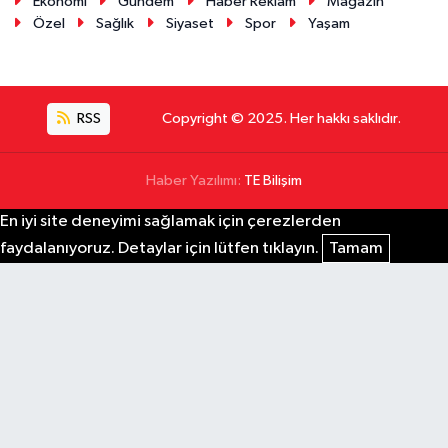
Ekonomi
Gündem
Haber Reklam
Magazin
Özel
Sağlık
Siyaset
Spor
Yaşam
RSS
Copyright © 2025. Her hakkı saklıdır.
Haber Yazılımı:
TE Bilişim
En iyi site deneyimi sağlamak için çerezlerden
faydalanıyoruz. Detaylar için lütfen tıklayın.
Tamam