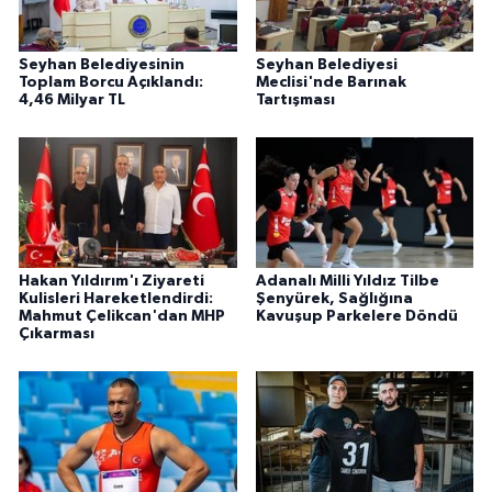
Seyhan Belediyesinin
Seyhan Belediyesi
Toplam Borcu Açıklandı:
Meclisi'nde Barınak
4,46 Milyar TL
Tartışması
Hakan Yıldırım'ı Ziyareti
Adanalı Milli Yıldız Tilbe
Kulisleri Hareketlendirdi:
Şenyürek, Sağlığına
Mahmut Çelikcan'dan MHP
Kavuşup Parkelere Döndü
Çıkarması