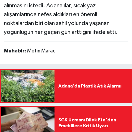
alınmasını istedi. Adanalılar, sıcak yaz
akşamlarında nefes aldıkları en önemli
noktalardan biri olan sahil yolunda yaşanan
yoğunluğun her geçen gün arttığını ifade etti.
Muhabir:
Metin Maracı
Adana’da Plastik Atık Alarmı
SGK Uzmanı Dilek Ete'den
Emeklilere Kritik Uyarı