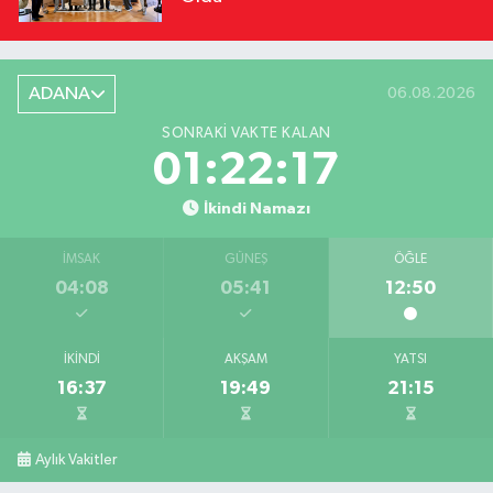
ADANA
06.08.2026
SONRAKI VAKTE KALAN
01:22:16
İkindi Namazı
İMSAK
GÜNEŞ
ÖĞLE
04:08
05:41
12:50
İKINDI
AKŞAM
YATSI
16:37
19:49
21:15
Aylık Vakitler