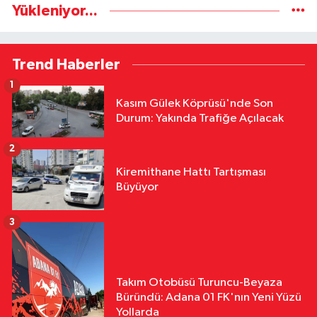
Yükleniyor...
Trend Haberler
1
Kasım Gülek Köprüsü'nde Son
Durum: Yakında Trafiğe Açılacak
2
Kiremithane Hattı Tartışması
Büyüyor
3
Takım Otobüsü Turuncu-Beyaza
Büründü: Adana 01 FK'nın Yeni Yüzü
Yollarda