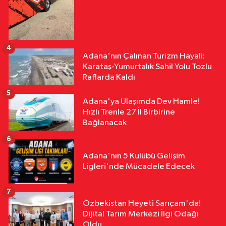
4
Adana'nın Çalınan Turizm Hayali:
Karataş-Yumurtalık Sahil Yolu Tozlu
Raflarda Kaldı
5
Adana'ya Ulaşımda Dev Hamle!
Hızlı Trenle 27 İl Birbirine
Bağlanacak
6
Adana'nın 5 Kulübü Gelişim
Ligleri'nde Mücadele Edecek
7
Özbekistan Heyeti Sarıçam'da!
Dijital Tarım Merkezi İlgi Odağı
Oldu