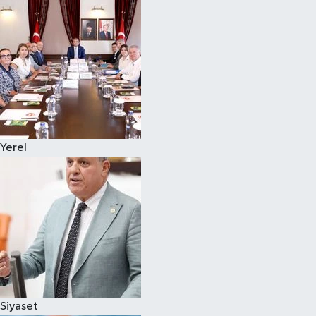
Magazin
Özel
Resmi İlanlar
Sağlık
Yerel
Siyaset
Spor
Yaşam
Yerel Yönetimler
Siyaset
Yurttan