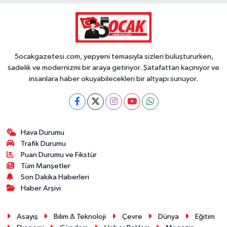
5ocakgazetesi.com, yepyeni temasıyla sizleri buluştururken,
sadelik ve modernizmi bir araya getiriyor. Şatafattan kaçınıyor ve
insanlara haber okuyabilecekleri bir altyapı sunuyor.
Hava Durumu
Trafik Durumu
Puan Durumu ve Fikstür
Tüm Manşetler
Son Dakika Haberleri
Haber Arşivi
Asayiş
Bilim & Teknoloji
Çevre
Dünya
Eğitim