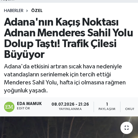
HABERLER
ÖZEL
Adana'nın Kaçış Noktası
Adnan Menderes Sahil Yolu
Dolup Taştı! Trafik Çilesi
Büyüyor
Adana'da etkisini artıran sıcak hava nedeniyle
vatandaşların serinlemek için tercih ettiği
Menderes Sahil Yolu, hafta içi olmasına rağmen
yoğunluk yaşadı.
EDA MAMUK
08.07.2026 - 21:26
1
1
EDITÖR
YAYINLANMA
PAYLAŞIM
OKUNM