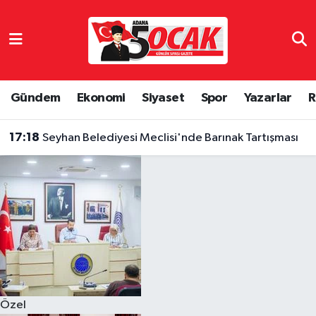
Asayiş
Hava Durumu
Bilim & Teknoloji
Trafik Durumu
Gündem
Ekonomi
Siyaset
Spor
Yazarlar
R
Çevre
Süper Lig Puan Durumu ve Fikstür
17:18
Seyhan Belediyesi Meclisi'nde Barınak Tartışması
Dünya
Tüm Manşetler
Eğitim
Son Dakika Haberleri
Ekonomi
Haber Arşivi
Gündem
Özel
Haber Reklam