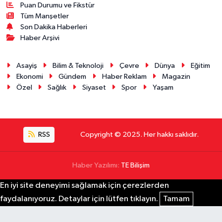
Puan Durumu ve Fikstür
Tüm Manşetler
Son Dakika Haberleri
Haber Arşivi
Asayiş
Bilim & Teknoloji
Çevre
Dünya
Eğitim
Ekonomi
Gündem
Haber Reklam
Magazin
Özel
Sağlık
Siyaset
Spor
Yaşam
RSS
Copyright © 2025. Her hakkı saklıdır.
Haber Yazılımı:
TE Bilişim
En iyi site deneyimi sağlamak için çerezlerden
faydalanıyoruz. Detaylar için lütfen tıklayın.
Tamam