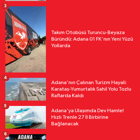
3
Takım Otobüsü Turuncu-Beyaza
Büründü: Adana 01 FK'nın Yeni Yüzü
Yollarda
4
Adana'nın Çalınan Turizm Hayali:
Karataş-Yumurtalık Sahil Yolu Tozlu
Raflarda Kaldı
5
Adana'ya Ulaşımda Dev Hamle!
Hızlı Trenle 27 İl Birbirine
Bağlanacak
6