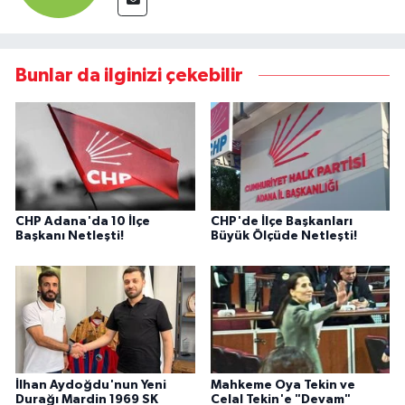
Bunlar da ilginizi çekebilir
CHP Adana'da 10 İlçe
CHP'de İlçe Başkanları
Başkanı Netleşti!
Büyük Ölçüde Netleşti!
İlhan Aydoğdu'nun Yeni
Mahkeme Oya Tekin ve
Durağı Mardin 1969 SK
Celal Tekin'e "Devam"