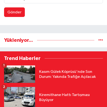
Gönder
Yükleniyor...
Trend Haberler
1
Kasım Gülek Köprüsü'nde Son
Durum: Yakında Trafiğe Açılacak
2
Kiremithane Hattı Tartışması
Büyüyor