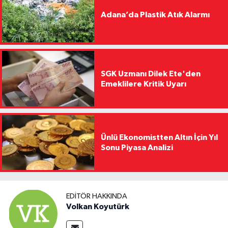
Adana’da Plastik Atık Alarmı
SGK Uzmanı Dilek Ete'den
Emeklilere Kritik Uyarı
Ünlü Ekonomistten Altın İçin Yıl
Sonu Piyasa Analizi
EDITÖR HAKKINDA
Volkan Koyutürk