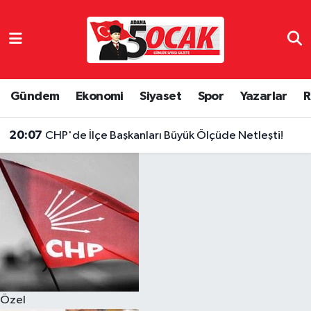
Asayiş
Hava Durumu
Bilim & Teknoloji
Trafik Durumu
Gündem
Ekonomi
Siyaset
Spor
Yazarlar
R
Çevre
Süper Lig Puan Durumu ve Fikstür
20:07
CHP'de İlçe Başkanları Büyük Ölçüde Netleşti!
Dünya
Tüm Manşetler
Eğitim
Son Dakika Haberleri
Ekonomi
Haber Arşivi
Gündem
Özel
Haber Reklam