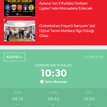
Adana'nın 5 Kulübü Gelişim
Ligleri'nde Mücadele Edecek
7
Özbekistan Heyeti Sarıçam'da!
Dijital Tarım Merkezi İlgi Odağı
Oldu
ADANA
07.08.2026
SONRAKI VAKTE KALAN
10:29
Yatsı Namazı
İMSAK
GÜNEŞ
ÖĞLE
04:10
05:42
12:50