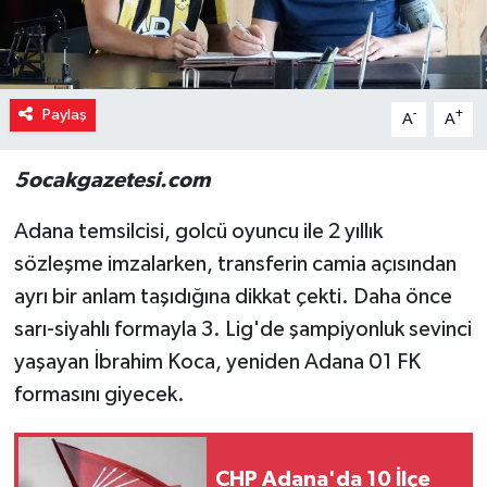
Paylaş
-
+
A
A
5ocakgazetesi.com
Adana temsilcisi, golcü oyuncu ile 2 yıllık
sözleşme imzalarken, transferin camia açısından
ayrı bir anlam taşıdığına dikkat çekti. Daha önce
sarı-siyahlı formayla 3. Lig'de şampiyonluk sevinci
yaşayan İbrahim Koca, yeniden Adana 01 FK
formasını giyecek.
CHP Adana'da 10 İlçe