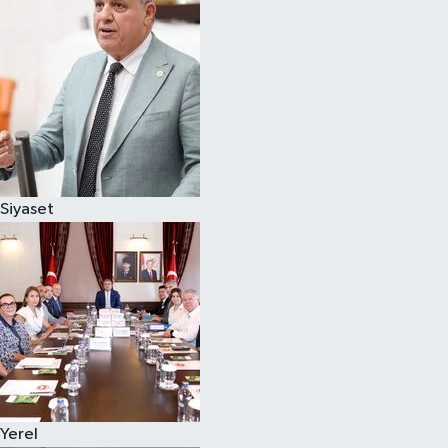
Magazin
Özel
Resmi İlanlar
Sağlık
Siyaset
Siyaset
Spor
Yaşam
Yerel Yönetimler
Yerel
Yurttan