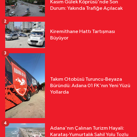
Kasım Gülek Köprüsü'nde Son
Durum: Yakında Trafiğe Açılacak
2
Kiremithane Hattı Tartışması
Büyüyor
3
Takım Otobüsü Turuncu-Beyaza
Büründü: Adana 01 FK'nın Yeni Yüzü
Yollarda
4
Adana'nın Çalınan Turizm Hayali:
Karataş-Yumurtalık Sahil Yolu Tozlu