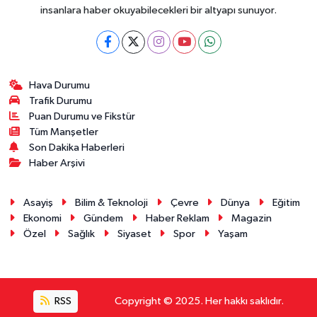
insanlara haber okuyabilecekleri bir altyapı sunuyor.
Hava Durumu
Trafik Durumu
Puan Durumu ve Fikstür
Tüm Manşetler
Son Dakika Haberleri
Haber Arşivi
Asayiş
Bilim & Teknoloji
Çevre
Dünya
Eğitim
Ekonomi
Gündem
Haber Reklam
Magazin
Özel
Sağlık
Siyaset
Spor
Yaşam
RSS
Copyright © 2025. Her hakkı saklıdır.