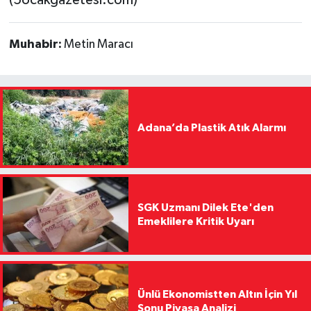
(5ocakgazetesi.com)
Muhabir:
Metin Maracı
Adana’da Plastik Atık Alarmı
SGK Uzmanı Dilek Ete'den
Emeklilere Kritik Uyarı
Ünlü Ekonomistten Altın İçin Yıl
Sonu Piyasa Analizi