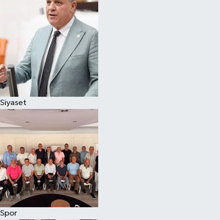
Magazin
Özel
Resmi İlanlar
Sağlık
Siyaset
Siyaset
Spor
Yaşam
Yerel Yönetimler
Spor
Yurttan