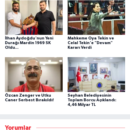
İlhan Aydoğdu'nun Yeni
Mahkeme Oya Tekin ve
Durağı Mardin 1969 SK
Celal Tekin'e "Devam"
Oldu...
Kararı Verdi
Özcan Zenger ve Utku
Seyhan Belediyesinin
Caner Serbest Bırakıldı!
Toplam Borcu Açıklandı:
4,46 Milyar TL
Yorumlar