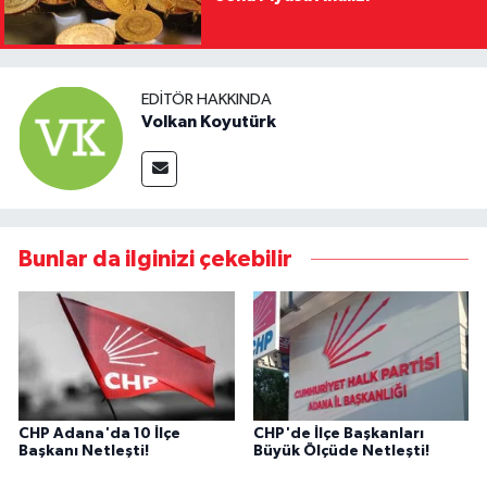
EDITÖR HAKKINDA
Volkan Koyutürk
Bunlar da ilginizi çekebilir
CHP Adana'da 10 İlçe
CHP'de İlçe Başkanları
Başkanı Netleşti!
Büyük Ölçüde Netleşti!