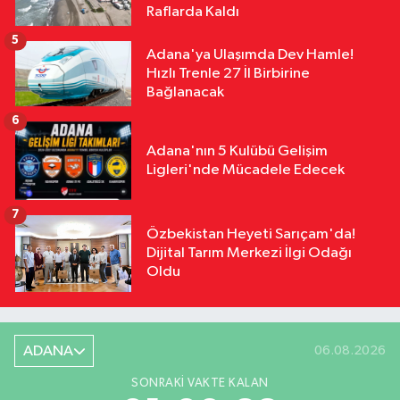
Raflarda Kaldı
5
Adana'ya Ulaşımda Dev Hamle!
Hızlı Trenle 27 İl Birbirine
Bağlanacak
6
Adana'nın 5 Kulübü Gelişim
Ligleri'nde Mücadele Edecek
7
Özbekistan Heyeti Sarıçam'da!
Dijital Tarım Merkezi İlgi Odağı
Oldu
ADANA
06.08.2026
SONRAKI VAKTE KALAN