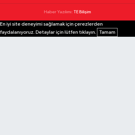
Haber Yazılımı:
TE Bilişim
En iyi site deneyimi sağlamak için çerezlerden
faydalanıyoruz. Detaylar için lütfen tıklayın.
Tamam