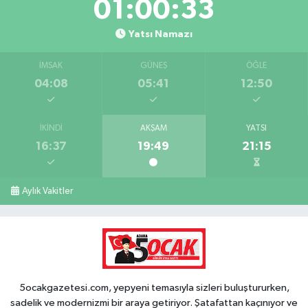
01:00:31
Yatsı Namazı
İMSAK
GÜNEŞ
ÖĞLE
04:08
05:41
12:50
İKINDI
AKŞAM
YATSI
16:37
19:49
21:15
Aylık Vakitler
5ocakgazetesi.com, yepyeni temasıyla sizleri buluştururken,
sadelik ve modernizmi bir araya getiriyor. Şatafattan kaçınıyor ve