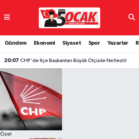
Asayiş
Hava Durumu
Bilim & Teknoloji
Trafik Durumu
Gündem
Ekonomi
Siyaset
Spor
Yazarlar
R
Çevre
Süper Lig Puan Durumu ve Fikstür
20:07
CHP'de İlçe Başkanları Büyük Ölçüde Netleşti!
Dünya
Tüm Manşetler
Eğitim
Son Dakika Haberleri
Ekonomi
Haber Arşivi
Gündem
Özel
Haber Reklam