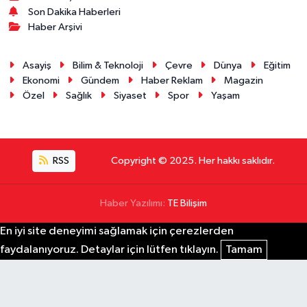
Son Dakika Haberleri
Haber Arşivi
Asayiş
Bilim & Teknoloji
Çevre
Dünya
Eğitim
Ekonomi
Gündem
Haber Reklam
Magazin
Özel
Sağlık
Siyaset
Spor
Yaşam
RSS
Copyright © 2025. Her hakkı saklıdır.
Haber Yazılımı:
TE Bilişim
En iyi site deneyimi sağlamak için çerezlerden
faydalanıyoruz. Detaylar için lütfen tıklayın.
Tamam