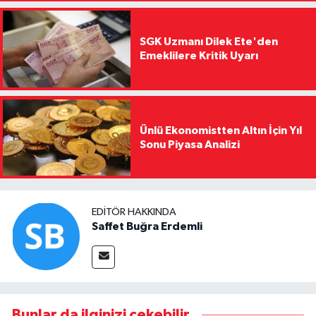
SGK Uzmanı Dilek Ete'den
Emeklilere Kritik Uyarı
Ünlü Ekonomistten Altın İçin Yıl
Sonu Piyasa Analizi
EDITÖR HAKKINDA
Saffet Buğra Erdemli
Bunlar da ilginizi çekebilir