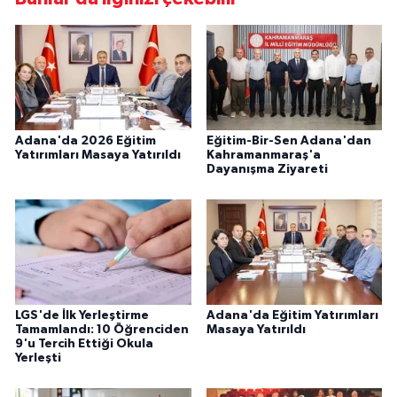
Adana'da 2026 Eğitim
Eğitim-Bir-Sen Adana'dan
Yatırımları Masaya Yatırıldı
Kahramanmaraş'a
Dayanışma Ziyareti
LGS'de İlk Yerleştirme
Adana'da Eğitim Yatırımları
Tamamlandı: 10 Öğrenciden
Masaya Yatırıldı
9'u Tercih Ettiği Okula
Yerleşti