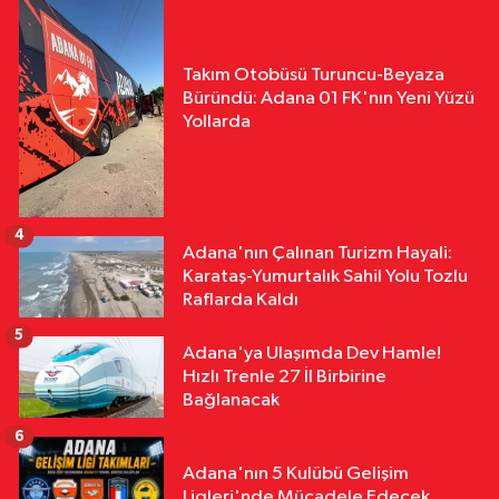
Takım Otobüsü Turuncu-Beyaza
Büründü: Adana 01 FK'nın Yeni Yüzü
Yollarda
4
Adana'nın Çalınan Turizm Hayali:
Karataş-Yumurtalık Sahil Yolu Tozlu
Raflarda Kaldı
5
Adana'ya Ulaşımda Dev Hamle!
Hızlı Trenle 27 İl Birbirine
Bağlanacak
6
Adana'nın 5 Kulübü Gelişim
Ligleri'nde Mücadele Edecek