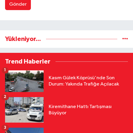
Gönder
Yükleniyor...
Trend Haberler
1
Kasım Gülek Köprüsü'nde Son
Durum: Yakında Trafiğe Açılacak
2
Kiremithane Hattı Tartışması
Büyüyor
3