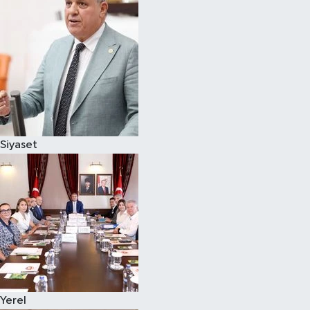
Magazin
Özel
Resmi İlanlar
Sağlık
Siyaset
Siyaset
Spor
Yaşam
Yerel Yönetimler
Yerel
Yurttan