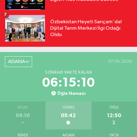
7
Özbekistan Heyeti Sarıçam'da!
Dijital Tarım Merkezi İlgi Odağı
Oldu
ADANA
07.08.2026
SONRAKI VAKTE KALAN
06:15:09
Öğle Namazı
İMSAK
GÜNEŞ
ÖĞLE
04:10
05:42
12:50
İKINDI
AKŞAM
YATSI