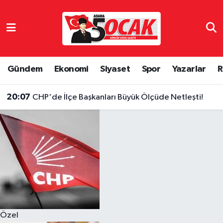
Asayiş
Hava Durumu
Bilim & Teknoloji
Trafik Durumu
Gündem
Ekonomi
Siyaset
Spor
Yazarlar
R
Çevre
Süper Lig Puan Durumu ve Fikstür
20:07
CHP'de İlçe Başkanları Büyük Ölçüde Netleşti!
Dünya
Tüm Manşetler
Eğitim
Son Dakika Haberleri
Ekonomi
Haber Arşivi
Gündem
Özel
Haber Reklam