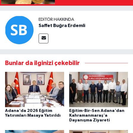
EDITÖR HAKKINDA
Saffet Buğra Erdemli
Bunlar da ilginizi çekebilir
Adana'da 2026 Eğitim
Eğitim-Bir-Sen Adana'dan
Yatırımları Masaya Yatırıldı
Kahramanmaraş'a
Dayanışma Ziyareti