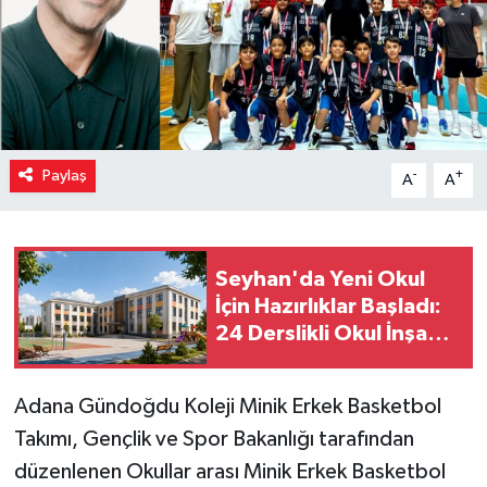
Paylaş
-
+
A
A
Seyhan'da Yeni Okul
İçin Hazırlıklar Başladı:
24 Derslikli Okul İnşa
Edilecek
Adana Gündoğdu Koleji Minik Erkek Basketbol
Takımı, Gençlik ve Spor Bakanlığı tarafından
düzenlenen Okullar arası Minik Erkek Basketbol