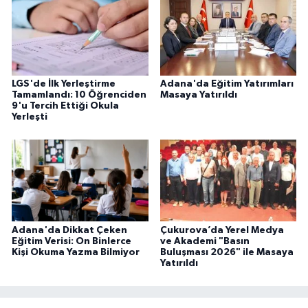
LGS'de İlk Yerleştirme
Adana'da Eğitim Yatırımları
Tamamlandı: 10 Öğrenciden
Masaya Yatırıldı
9'u Tercih Ettiği Okula
Yerleşti
Adana'da Dikkat Çeken
Çukurova’da Yerel Medya
Eğitim Verisi: On Binlerce
ve Akademi "Basın
Kişi Okuma Yazma Bilmiyor
Buluşması 2026" ile Masaya
Yatırıldı