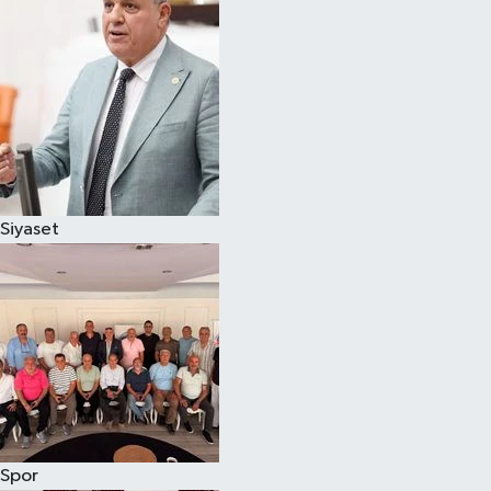
Magazin
Özel
Resmi İlanlar
Sağlık
Siyaset
Siyaset
Spor
Yaşam
Yerel Yönetimler
Spor
Yurttan