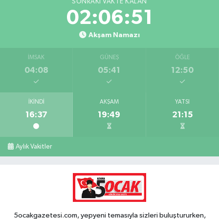
SONRAKI VAKTE KALAN
02:06:50
Akşam Namazı
İMSAK
GÜNEŞ
ÖĞLE
04:08
05:41
12:50
İKINDI
AKŞAM
YATSI
16:37
19:49
21:15
Aylık Vakitler
5ocakgazetesi.com, yepyeni temasıyla sizleri buluştururken,