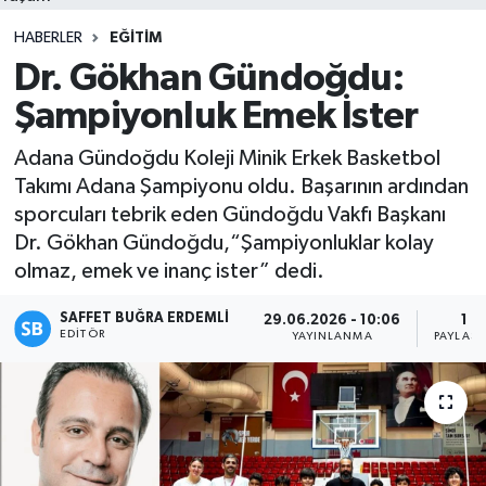
HABERLER
EĞITIM
Dr. Gökhan Gündoğdu:
Şampiyonluk Emek İster
Adana Gündoğdu Koleji Minik Erkek Basketbol
Takımı Adana Şampiyonu oldu. Başarının ardından
sporcuları tebrik eden Gündoğdu Vakfı Başkanı
Dr. Gökhan Gündoğdu,“Şampiyonluklar kolay
olmaz, emek ve inanç ister” dedi.
SAFFET BUĞRA ERDEMLI
29.06.2026 - 10:06
1
EDITÖR
YAYINLANMA
PAYLAŞI