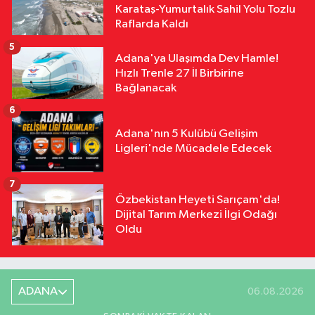
Karataş-Yumurtalık Sahil Yolu Tozlu
Raflarda Kaldı
5
Adana'ya Ulaşımda Dev Hamle!
Hızlı Trenle 27 İl Birbirine
Bağlanacak
6
Adana'nın 5 Kulübü Gelişim
Ligleri'nde Mücadele Edecek
7
Özbekistan Heyeti Sarıçam'da!
Dijital Tarım Merkezi İlgi Odağı
Oldu
ADANA
06.08.2026