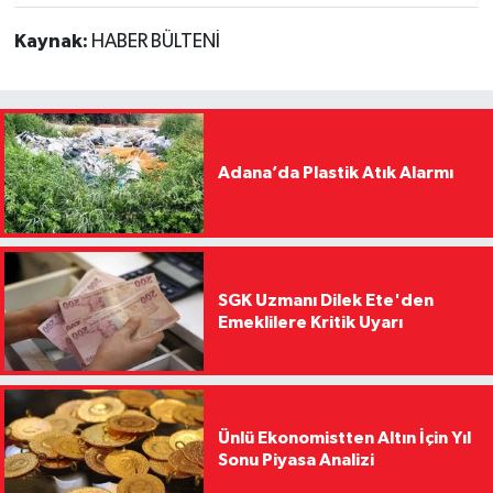
Kaynak:
HABER BÜLTENİ
Adana’da Plastik Atık Alarmı
SGK Uzmanı Dilek Ete'den
Emeklilere Kritik Uyarı
Ünlü Ekonomistten Altın İçin Yıl
Sonu Piyasa Analizi