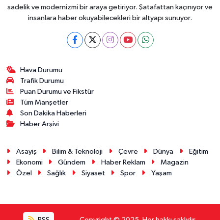
sadelik ve modernizmi bir araya getiriyor. Şatafattan kaçınıyor ve
insanlara haber okuyabilecekleri bir altyapı sunuyor.
Hava Durumu
Trafik Durumu
Puan Durumu ve Fikstür
Tüm Manşetler
Son Dakika Haberleri
Haber Arşivi
Asayiş
Bilim & Teknoloji
Çevre
Dünya
Eğitim
Ekonomi
Gündem
Haber Reklam
Magazin
Özel
Sağlık
Siyaset
Spor
Yaşam
RSS
Copyright © 2025. Her hakkı saklıdır.