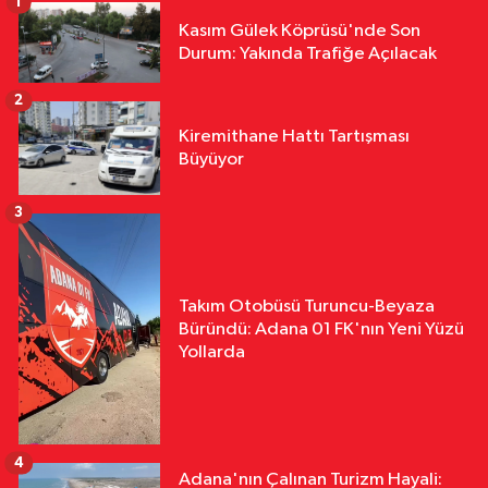
1
Kasım Gülek Köprüsü'nde Son
Durum: Yakında Trafiğe Açılacak
2
Kiremithane Hattı Tartışması
Büyüyor
3
Takım Otobüsü Turuncu-Beyaza
Büründü: Adana 01 FK'nın Yeni Yüzü
Yollarda
4
Adana'nın Çalınan Turizm Hayali: