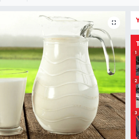
Y
1
2
3