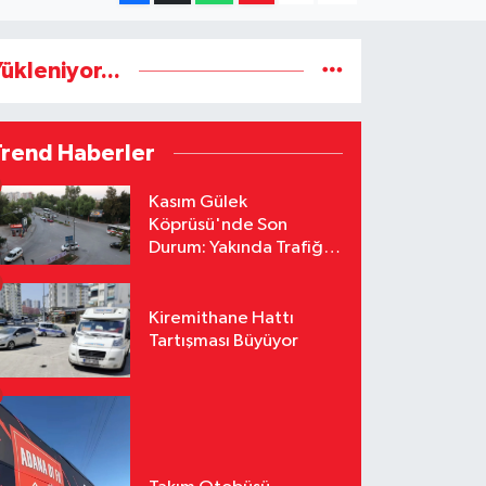
ükleniyor...
Trend Haberler
Kasım Gülek
Köprüsü'nde Son
Durum: Yakında Trafiğe
Açılacak
Kiremithane Hattı
Tartışması Büyüyor