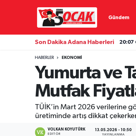
Gündem
Asayiş
Hava Durumu
Bilim & Teknoloji
Trafik Durumu
Son Dakika Adana Haberleri
20:07
Çevre
Süper Lig Puan Durumu ve Fikstür
HABERLER
EKONOMI
Yumurta ve Ta
Dünya
Tüm Manşetler
Mutfak Fiyatl
Eğitim
Son Dakika Haberleri
Ekonomi
Haber Arşivi
TÜİK’in Mart 2026 verilerine g
üretiminde artış dikkat çekerke
Gündem
VOLKAN KOYUTÜRK
13.05.2026 - 10:50
Haber Reklam
EDITÖR
YAYINLANMA