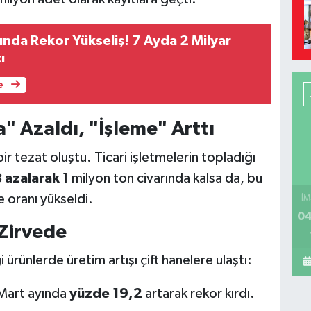
ında Rekor Yükseliş! 7 Ayda 2 Milyar
ı
e
" Azaldı, "İşleme" Arttı
 bir tezat oluştu. Ticari işletmelerin topladığı
 azalarak
1 milyon ton civarında kalsa da, bu
 oranı yükseldi.
İM
04
 Zirvede
ürünlerde üretim artışı çift hanelere ulaştı:
Mart ayında
yüzde 19,2
artarak rekor kırdı.