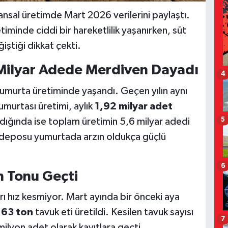
ansal üretimde Mart 2026 verilerini paylaştı.
iminde ciddi bir hareketlilik yaşanırken, süt
ğiştiği dikkat çekti.
Milyar Adede Merdiven Dayadı
4
yumurta üretiminde yaşandı. Geçen yılın aynı
murtası üretimi, aylık
1,92 milyar adet
kıldığında ise toplam üretimin 5,6 milyar adedi
5
 deposu yumurtada arzın oldukça güçlü
6
n Tonu Geçti
ı hız kesmiyor. Mart ayında bir önceki aya
 63 ton
tavuk eti üretildi. Kesilen tavuk sayısı
7
milyon adet olarak kayıtlara geçti.