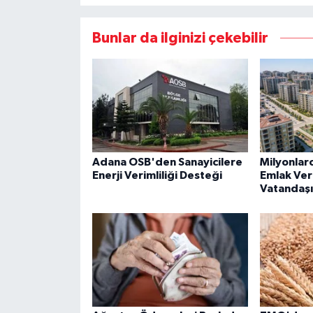
Bunlar da ilginizi çekebilir
Adana OSB'den Sanayicilere
Milyonlarc
Enerji Verimliliği Desteği
Emlak Ver
Vatandaşı