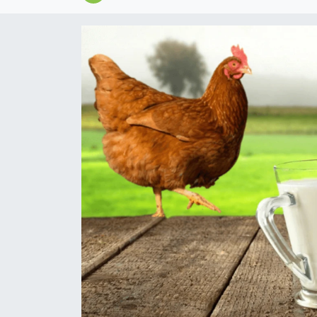
Magazin
Özel
Resmi İlanlar
Sağlık
Siyaset
Spor
Yaşam
Yerel Yönetimler
Yurttan