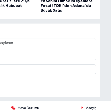
reticilere 29,5
Ev Sahibi Olmak İsteyenlere
alık Hububat
Fırsat! TOKİ'den Adana'da
Büyük Satış
Hava Durumu
Asayiş