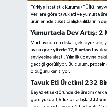
Türkiye İstatistik Kurumu (TÜİK), hayv
Verilere göre tavuk eti ve yumurta üret
ürünlerinde tüketici alışkanlıklarının de
Yumurtada Dev Artış: 2 
Mart ayında en dikkat çekici yükseliş 
ayına göre
yüzde 17,6 artan
tavuk yu
seviyesine ulaştı. Yılın ilk üç ayına ba
geçtiği görülüyor. Bu durum, protein
olduğunu kanıtlıyor.
Tavuk Eti Üretimi 232 Bi
Beyaz et sektöründe de üretim çarklar
göre yüzde 1,9’luk bir artışla
232 bin
ise yıllık bazda yüzde 4,1 artarak 127 