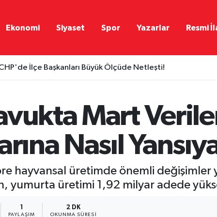
Ekonomi
Siyaset
Spor
Yazarlar
Resmi İl
CHP'de İlçe Başkanları Büyük Ölçüde Netleşti!
vukta Mart Veriler
arına Nasıl Yansıy
öre hayvansal üretimde önemli değişimler 
n, yumurta üretimi 1,92 milyar adede yüks
1
2 DK
PAYLAŞIM
OKUNMA SÜRESI