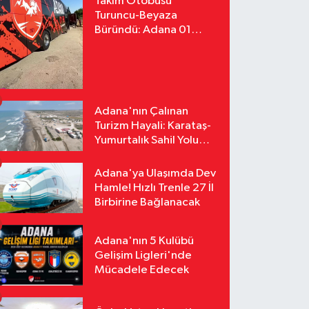
Takım Otobüsü
Turuncu-Beyaza
Büründü: Adana 01
FK'nın Yeni Yüzü
Yollarda
Adana'nın Çalınan
Turizm Hayali: Karataş-
Yumurtalık Sahil Yolu
Tozlu Raflarda Kaldı
Adana'ya Ulaşımda Dev
Hamle! Hızlı Trenle 27 İl
Birbirine Bağlanacak
Adana'nın 5 Kulübü
Gelişim Ligleri'nde
Mücadele Edecek