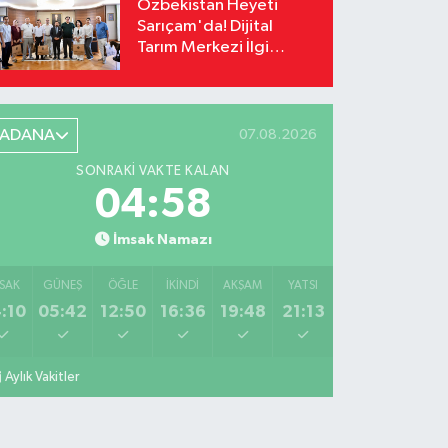
Özbekistan Heyeti
Sarıçam'da! Dijital
Tarım Merkezi İlgi
Odağı Oldu
ADANA
07.08.2026
SONRAKI VAKTE KALAN
04:57
İmsak Namazı
SAK
GÜNEŞ
ÖĞLE
İKINDI
AKŞAM
YATSI
:10
05:42
12:50
16:36
19:48
21:13
Aylık Vakitler