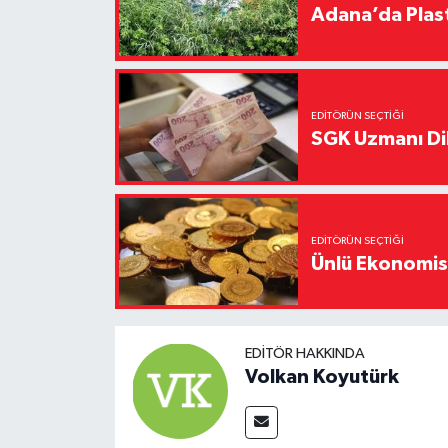
Adana’da Plast
EDITÖRÜN SEÇTIĞI
SGK Uzmanı Dil
EDITÖRÜN SEÇTIĞI
Ünlü Ekonomistt
EDITÖR HAKKINDA
Volkan Koyutürk