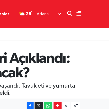
°
26
anlar
Adana
i Açıklandı:
acak?
yaşandı. Tavuk eti ve yumurta
eldi.
-
+
A
A