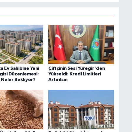
a Ev Sahibine Yeni
Çiftçinin Sesi Yüreğir'den
gisi Düzenlemesi:
Yükseldi: Kredi Limitleri
 Neler Bekliyor?
Artırılsın