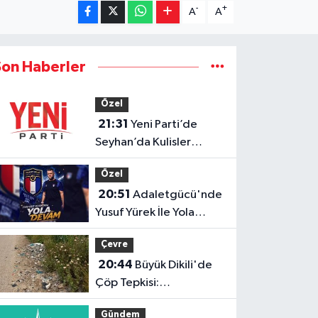
-
+
A
A
Son Haberler
Özel
21:31
Yeni Parti’de
Seyhan’da Kulisler
Hareketlendi!
Özel
20:51
Adaletgücü'nde
Yusuf Yürek İle Yola
Devam
Çevre
20:44
Büyük Dikili'de
Çöp Tepkisi:
"Zehirleniyoruz"
Gündem