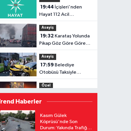
19:44
İçişleri'nden
Hayat 112 Acil
Uygulamasına Yeni
Asayiş
Tanıtım Videosu
19:32
Karataş Yolunda
Pikap Göz Göre Göre
Yandı!
Asayiş
17:59
Belediye
Otobüsü Taksiyle
Çarpıştı: Yaralılar
Özel
Hastaneye Kaldırıldı
17:52
Menderes
Trend Haberler
Kutlu'dan Devlet
Bahçeli'ye Adana 01 FK
Özel
Kasım Gülek
forması
Köprüsü'nde Son
16:53
Hakemler Sezon
Durum: Yakında Trafiğe
Öncesi Saymaya BaşladI