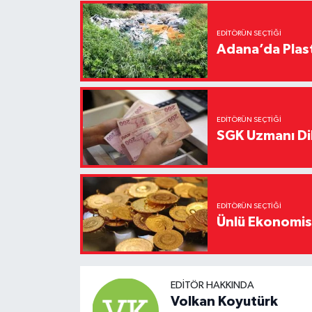
EDITÖRÜN SEÇTIĞI
Adana’da Plast
EDITÖRÜN SEÇTIĞI
SGK Uzmanı Dil
EDITÖRÜN SEÇTIĞI
Ünlü Ekonomistt
EDITÖR HAKKINDA
Volkan Koyutürk