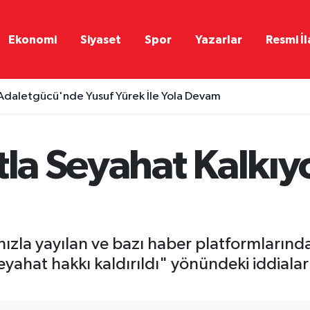
Ekonomi
Siyaset
Spor
Yazarlar
Resmi İl
Adaletgücü'nde Yusuf Yürek İle Yola Devam
tla Seyahat Kalkı
zla yayılan ve bazı haber platformlarında
seyahat hakkı kaldırıldı" yönündeki iddial