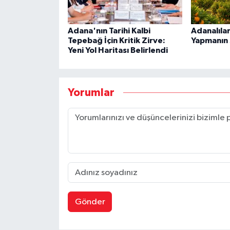
Adana'nın Tarihi Kalbi
Adanalıla
Tepebağ İçin Kritik Zirve:
Yapmanın S
Yeni Yol Haritası Belirlendi
Yorumlar
Gönder