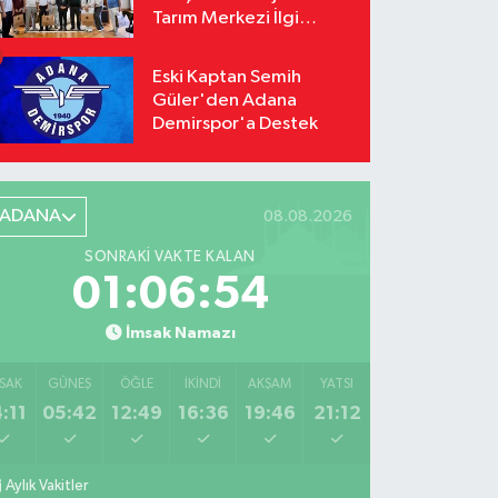
Tarım Merkezi İlgi
Odağı Oldu
Eski Kaptan Semih
Güler'den Adana
Demirspor'a Destek
ADANA
08.08.2026
SONRAKI VAKTE KALAN
01:06:53
İmsak Namazı
SAK
GÜNEŞ
ÖĞLE
İKINDI
AKŞAM
YATSI
:11
05:42
12:49
16:36
19:46
21:12
Aylık Vakitler