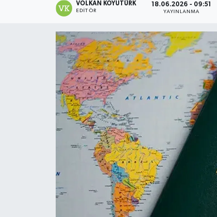
VOLKAN KOYUTÜRK
18.06.2026 - 09:51
EDITÖR
YAYINLANMA
Magazin
Özel
Resmi İlanlar
Sağlık
Siyaset
Spor
Yaşam
Yerel Yönetimler
Yurttan