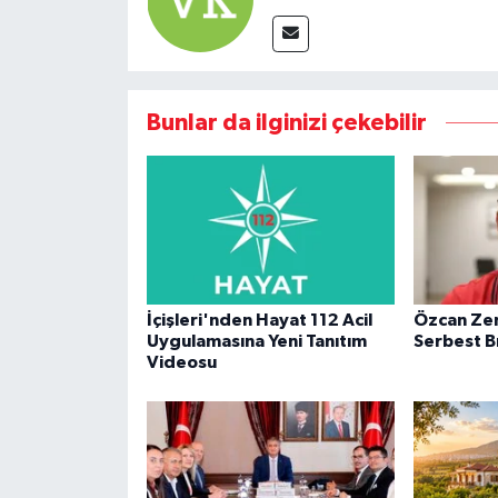
Bunlar da ilginizi çekebilir
İçişleri'nden Hayat 112 Acil
Özcan Zen
Uygulamasına Yeni Tanıtım
Serbest Bı
Videosu