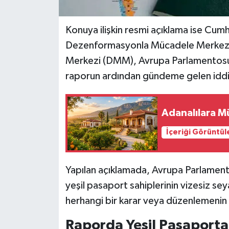
Konuya ilişkin resmi açıklama ise Cumh
Dezenformasyonla Mücadele Merkezi
Merkezi (DMM), Avrupa Parlamentosu'
raporun ardından gündeme gelen iddia
Adanalılara Mü
İçeriği Görüntül
Yapılan açıklamada, Avrupa Parlament
yeşil pasaport sahiplerinin vizesiz seya
herhangi bir karar veya düzenlemenin b
Raporda Yeşil Pasaporta