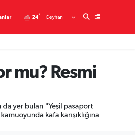
°
24
anlar
Ceyhan
yor mu? Resmi
 da yer bulan "Yeşil pasaport
ar kamuoyunda kafa karışıklığına