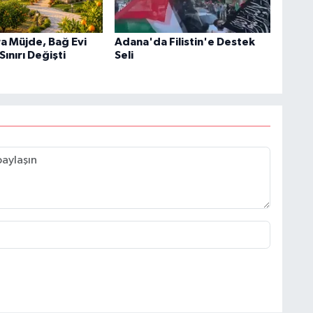
ra Müjde, Bağ Evi
Adana'da Filistin'e Destek
ınırı Değişti
Seli