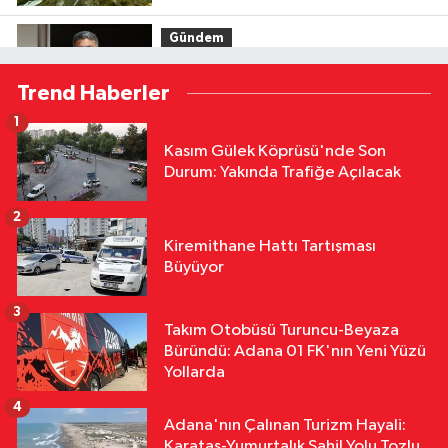
ve Doğayla Buluşma Zirvesi
Gündem
11:18
AK Parti'li Faruk Aytek
Trend Haberler
"Ceyhan'ı Küresel Bir Enerji Merkezi
Haline Getirmeyi Hedefliyoruz"
1
Asayiş
Kasım Gülek Köprüsü'nde Son
11:13
Adana'da Korkunç İddia: 5
Durum: Yakında Trafiğe Açılacak
Yıllık İşkencenin Sonunda Şikayetçi
Oldu
2
Yaşam
Kiremithane Hattı Tartışması
10:05
Adana'da 52 Yıllık
Büyüyor
Yorgancıdan Acı Reçete
"Mesleğimiz Yok Olma Noktasına
3
Takım Otobüsü Turuncu-Beyaza
Kültür & Sanat
Geldi"
Büründü: Adana 01 FK'nın Yeni Yüzü
09:56
“Damla’nın Fırçası” Resim
Yollarda
Sergisi Sanatseverlerden Yoğun İlgi
4
Gördü
Adana'nın Çalınan Turizm Hayali:
Karataş-Yumurtalık Sahil Yolu Tozlu