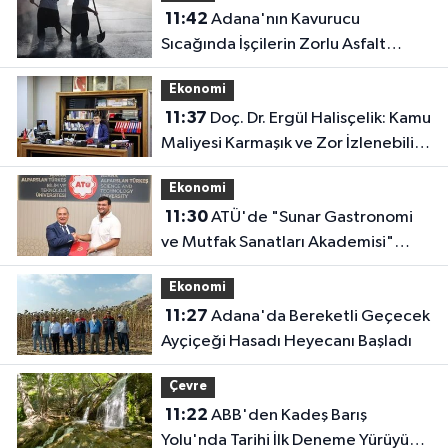
11:42
Adana'nın Kavurucu
Sıcağında İşçilerin Zorlu Asfalt
Mesaisi Sürüyor
Ekonomi
11:37
Doç. Dr. Ergül Halisçelik: Kamu
Maliyesi Karmaşık ve Zor İzlenebilir
Bir Yapıya Dönüştü
Ekonomi
11:30
ATÜ'de "Sunar Gastronomi
ve Mutfak Sanatları Akademisi"
Kuruluyor
Ekonomi
11:27
Adana'da Bereketli Geçecek
Ayçiçeği Hasadı Heyecanı Başladı
Çevre
11:22
ABB'den Kadeş Barış
Yolu'nda Tarihi İlk Deneme Yürüyüşü