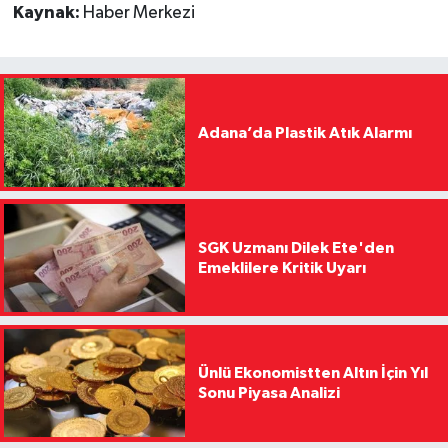
Kaynak:
Haber Merkezi
Adana’da Plastik Atık Alarmı
SGK Uzmanı Dilek Ete'den
Emeklilere Kritik Uyarı
Ünlü Ekonomistten Altın İçin Yıl
Sonu Piyasa Analizi