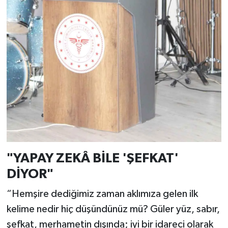
"YAPAY ZEKÂ BİLE 'ŞEFKAT'
DİYOR"
“Hemşire dediğimiz zaman aklımıza gelen ilk
kelime nedir hiç düşündünüz mü? Güler yüz, sabır,
şefkat, merhametin dışında; iyi bir idareci olarak