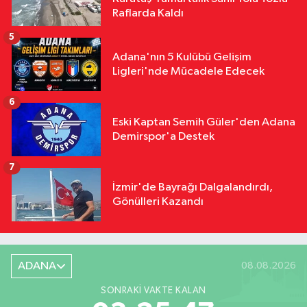
Raflarda Kaldı
5
Adana'nın 5 Kulübü Gelişim
Ligleri'nde Mücadele Edecek
6
Eski Kaptan Semih Güler'den Adana
Demirspor'a Destek
7
İzmir'de Bayrağı Dalgalandırdı,
Gönülleri Kazandı
ADANA
08.08.2026
SONRAKI VAKTE KALAN