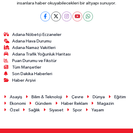
insanlara haber okuyabilecekleri bir altyapı sunuyor.
Adana Nöbetçi Eczaneler
Adana Hava Durumu
Adana Namaz Vakitleri
Adana Trafik Yoğunluk Haritası
Puan Durumu ve Fikstür
Tüm Manşetler
Son Dakika Haberleri
Haber Arşivi
Asayiş
Bilim & Teknoloji
Çevre
Dünya
Eğitim
Ekonomi
Gündem
Haber Reklam
Magazin
Özel
Sağlık
Siyaset
Spor
Yaşam