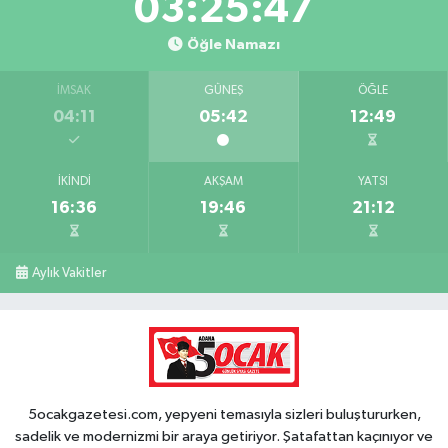
03:25:46
Öğle Namazı
İMSAK
GÜNEŞ
ÖĞLE
04:11
05:42
12:49
İKINDI
AKŞAM
YATSI
16:36
19:46
21:12
Aylık Vakitler
5ocakgazetesi.com, yepyeni temasıyla sizleri buluştururken,
sadelik ve modernizmi bir araya getiriyor. Şatafattan kaçınıyor ve