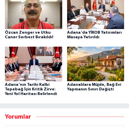
Özcan Zenger ve Utku
Adana'da YİKOB Yatırımları
Caner Serbest Bırakıldı!
Masaya Yatırıldı
Adana'nın Tarihi Kalbi
Adanalılara Müjde, Bağ Evi
Tepebağ İçin Kritik Zirve:
Yapmanın Sınırı Değişti
Yeni Yol Haritası Belirlendi
Yorumlar