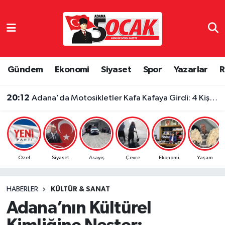
Asayiş
Adana Nöbetçi Eczaneler
Bilim & Teknoloji
Adana Hava Durumu
Gündem
Ekonomi
Siyaset
Spor
Yazarlar
R
Çevre
Adana Namaz Vakitleri
20:12
Adana'da Motosikletler Kafa Kafaya Girdi: 4 Kişi Yaralandı
Dünya
Adana Trafik Yoğunluk Haritası
Eğitim
Süper Lig Puan Durumu ve Fikstür
Özel
Siyaset
Asayiş
Çevre
Ekonomi
Yaşam
Ekonomi
Tüm Manşetler
HABERLER
KÜLTÜR & SANAT
Gündem
Son Dakika Haberleri
Adana’nın Kültürel
Haber Reklam
Haber Arşivi