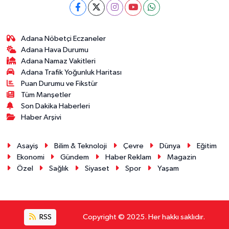
Adana Nöbetçi Eczaneler
Adana Hava Durumu
Adana Namaz Vakitleri
Adana Trafik Yoğunluk Haritası
Puan Durumu ve Fikstür
Tüm Manşetler
Son Dakika Haberleri
Haber Arşivi
Asayiş
Bilim & Teknoloji
Çevre
Dünya
Eğitim
Ekonomi
Gündem
Haber Reklam
Magazin
Özel
Sağlık
Siyaset
Spor
Yaşam
RSS
Copyright © 2025. Her hakkı saklıdır.