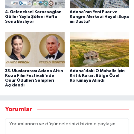
4. Geleneksel Karacaoğlan
Adana'nın Yeni Fuar ve
Göller Yayla Şöleni Hafta
Kongre Merkezi Hayali Suya
Sonu Başlıyor
mı Düştü?
33. Uluslararası Adana Altın
Adana'daki O Mahalle İçin
Koza Film Festivali'nde
Kritik Karar: Bölge Özel
Onur Ödülleri Sahipleri
Korumaya Alındı
Açıklandı
Yorumlar