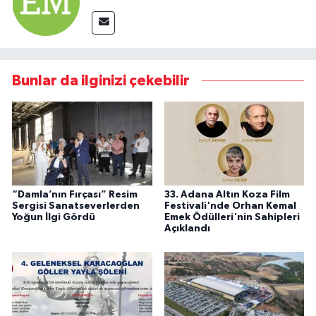
Bunlar da ilginizi çekebilir
“Damla’nın Fırçası” Resim
33. Adana Altın Koza Film
Sergisi Sanatseverlerden
Festivali'nde Orhan Kemal
Yoğun İlgi Gördü
Emek Ödülleri'nin Sahipleri
Açıklandı