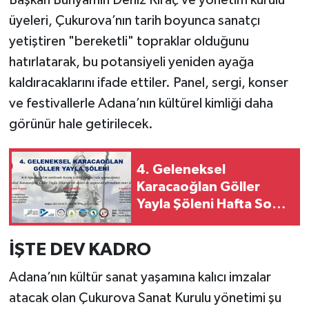
Başkan Bünyamin Deniz Kıraç ve yönetim kurulu
üyeleri, Çukurova’nın tarih boyunca sanatçı
yetiştiren "bereketli" topraklar olduğunu
hatırlatarak, bu potansiyeli yeniden ayağa
kaldıracaklarını ifade ettiler. Panel, sergi, konser
ve festivallerle Adana’nın kültürel kimliği daha
görünür hale getirilecek.
4. Geleneksel
Karacaoğlan Göller
Yayla Şöleni Hafta Sonu
Başlıyor
İŞTE DEV KADRO
Adana’nın kültür sanat yaşamına kalıcı imzalar
atacak olan Çukurova Sanat Kurulu yönetimi şu