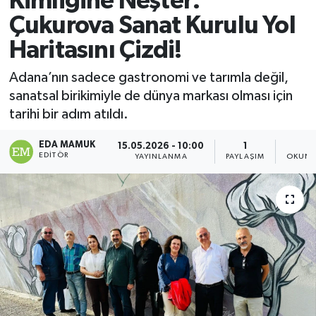
Kimliğine Neşter:
Çukurova Sanat Kurulu Yol
Magazin
Haritasını Çizdi!
Özel
Adana’nın sadece gastronomi ve tarımla değil,
sanatsal birikimiyle de dünya markası olması için
Resmi İlanlar
tarihi bir adım atıldı.
Sağlık
EDA MAMUK
15.05.2026 - 10:00
1
2
EDITÖR
YAYINLANMA
PAYLAŞIM
OKUNM
Siyaset
Spor
Yaşam
Yerel Yönetimler
Yurttan