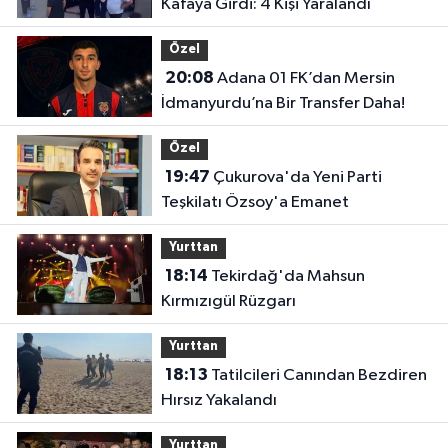
Kafaya Girdi: 4 Kişi Yaralandı
Özel
20:08
Adana 01 FK’dan Mersin
İdmanyurdu’na Bir Transfer Daha!
Özel
19:47
Çukurova'da Yeni Parti
Teşkilatı Özsoy'a Emanet
Yurttan
18:14
Tekirdağ'da Mahsun
Kırmızıgül Rüzgarı
Yurttan
18:13
Tatilcileri Canından Bezdiren
Hırsız Yakalandı
Yurttan