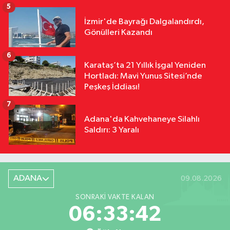
5
İzmir'de Bayrağı Dalgalandırdı,
Gönülleri Kazandı
6
Karataş’ta 21 Yıllık İşgal Yeniden
Hortladı: Mavi Yunus Sitesi’nde
Peşkeş İddiası!
7
Adana'da Kahvehaneye Silahlı
Saldırı: 3 Yaralı
ADANA
09.08.2026
SONRAKI VAKTE KALAN
06:33:41