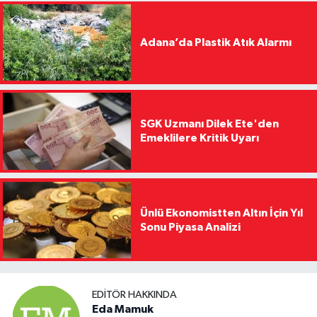
Adana’da Plastik Atık Alarmı
SGK Uzmanı Dilek Ete'den
Emeklilere Kritik Uyarı
Ünlü Ekonomistten Altın İçin Yıl
Sonu Piyasa Analizi
EDITÖR HAKKINDA
Eda Mamuk