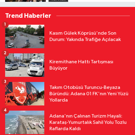
18:12
Bakan Şimşek, Gercüş'te
Trend Haberler
Toplu Açılış Törenine Katıldı
1
Yurttan
Kasım Gülek Köprüsü'nde Son
18:12
Sivas'ta Buğday Tarlasında
Durum: Yakında Trafiğe Açılacak
Yangın: 20 Dönüm Alan Küle Döndü
2
Yurttan
Kiremithane Hattı Tartışması
18:11
Çalıntı Araçla 10 Kilometre
Büyüyor
Kaçtı, 380 Bin TL Ceza Yedi
3
Takım Otobüsü Turuncu-Beyaza
Yurttan
Büründü: Adana 01 FK'nın Yeni Yüzü
18:10
Kar Maskeleriyle Araç Soyan
Yollarda
5 Şüpheli Yakalandı
4
Adana'nın Çalınan Turizm Hayali:
Karataş-Yumurtalık Sahil Yolu Tozlu
Raflarda Kaldı