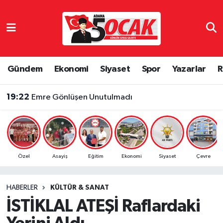
Asayiş
Adana Nöbetçi Eczaneler
Bilim & Teknoloji
Adana Hava Durumu
Gündem
Ekonomi
Siyaset
Spor
Yazarlar
R
19:22
Emre Gönlüşen Unutulmadı
Çevre
Adana Namaz Vakitleri
19:16
Adaletgücülü Oyuncular Beslenme Diyetisyen Duygu Özbay’ın Kontrolünde
Dünya
Adana Trafik Yoğunluk Haritası
Eğitim
Süper Lig Puan Durumu ve Fikstür
Özel
Asayiş
Eğitim
Ekonomi
Siyaset
Çevre
Ekonomi
Tüm Manşetler
HABERLER
KÜLTÜR & SANAT
Gündem
Son Dakika Haberleri
İSTİKLAL ATEŞİ Raflardaki
Haber Reklam
Haber Arşivi