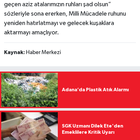
geçen aziz atalarımızın ruhları şad olsun”
sözleriyle sona ererken, Milli Mücadele ruhunu
yeniden hatırlatmayı ve gelecek kuşaklara
aktarmayı amaçlıyor.
Kaynak:
Haber Merkezi
Adana’da Plastik Atık Alarmı
SGK Uzmanı Dilek Ete'den
Emeklilere Kritik Uyarı