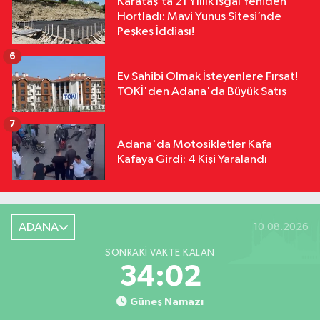
Karataş’ta 21 Yıllık İşgal Yeniden
Hortladı: Mavi Yunus Sitesi’nde
Peşkeş İddiası!
6
Ev Sahibi Olmak İsteyenlere Fırsat!
TOKİ'den Adana'da Büyük Satış
7
Adana'da Motosikletler Kafa
Kafaya Girdi: 4 Kişi Yaralandı
ADANA
10.08.2026
SONRAKI VAKTE KALAN
34:01
Güneş Namazı