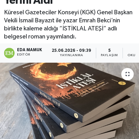
Yerini Aldı
Magazin
Küresel Gazeteciler Konseyi (KGK) Genel Başkan
Vekili İsmail Bayazıt ile yazar Emrah Bekci’nin
Özel
birlikte kaleme aldığı “İSTİKLAL ATEŞİ” adlı
belgesel roman yayımlandı.
Resmi İlanlar
EDA MAMUK
25.06.2026 - 09:39
5
EDITÖR
YAYINLANMA
PAYLAŞIM
OKUNM
Sağlık
Siyaset
Spor
Yaşam
Yerel Yönetimler
Yurttan