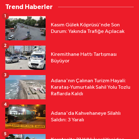
Trend Haberler
İki Teknik Direktörü
1
Asayiş
Kasım Gülek Köprüsü'nde Son
15:08
Göçükte Hayatını Kaybeden
Durum: Yakında Trafiğe Açılacak
İşçi Kozan’da Son Yolculuğuna
Uğurlandı
2
Asayiş
Kiremithane Hattı Tartışması
13:53
Film Değil Gerçek:
Büyüyor
Defineciler Evin Altını Kazdı
3
Adana'nın Çalınan Turizm Hayali:
Asayiş
Karataş-Yumurtalık Sahil Yolu Tozlu
13:49
Yolcu Otobüsü Kamyonete
Raflarda Kaldı
Arkadan Çarptı: 1 Ölü, 15 Yaralı
4
Adana'da Kahvehaneye Silahlı
Saldırı: 3 Yaralı
5