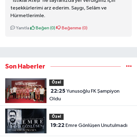
"İstiklâl Ateşi"ne sayfanızda yer verdiğiniz için
teşekkürlerimi arz ederim. Saygı, Selâm ve
Hürmetlerimle.
Yanıtla
Beğen (
0
)
Beğenme (
0
)
Son Haberler
Özel
22:25
Yunusoğlu FK Şampiyon
Oldu
Özel
19:22
Emre Gönlüşen Unutulmadı