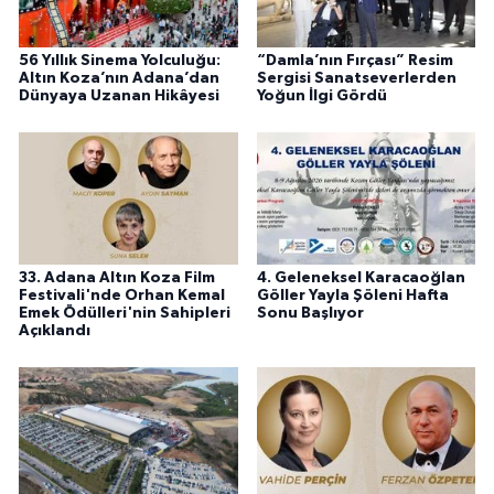
56 Yıllık Sinema Yolculuğu:
“Damla’nın Fırçası” Resim
Altın Koza’nın Adana’dan
Sergisi Sanatseverlerden
Dünyaya Uzanan Hikâyesi
Yoğun İlgi Gördü
33. Adana Altın Koza Film
4. Geleneksel Karacaoğlan
Festivali'nde Orhan Kemal
Göller Yayla Şöleni Hafta
Emek Ödülleri'nin Sahipleri
Sonu Başlıyor
Açıklandı