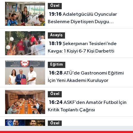
Özel
19:16
Adaletgücülü Oyuncular
Beslenme Diyetisyen Duygu
Özbay’ın Kontrolünde
Asayiş
18:19
Şekerpınarı Tesisleri’nde
Kavga: 1 Kişiyi 6-7 Kişi Darbetti
Eğitim
16:28
ATÜ’de Gastronomi Eğitimi
İçin Yeni Akademi Kuruluyor
Özel
16:24
ASKF’den Amatör Futbol İçin
Kritik Toplantı Çağrısı
Özel
16:02
Trendyol 1. Lig’de Adana’nın