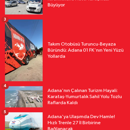
Büyüyor
3
Takım Otobüsü Turuncu-Beyaza
Büründü: Adana 01 FK'nın Yeni Yüzü
Yollarda
4
Adana'nın Çalınan Turizm Hayali:
Karataş-Yumurtalık Sahil Yolu Tozlu
Raflarda Kaldı
5
Adana'ya Ulaşımda Dev Hamle!
Hızlı Trenle 27 İl Birbirine
Bağlanacak