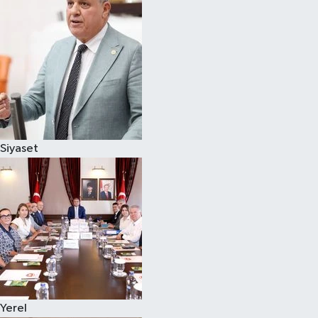
Magazin
Özel
Resmi İlanlar
Sağlık
Siyaset
Siyaset
Spor
Yaşam
Yerel Yönetimler
Yerel
Yurttan