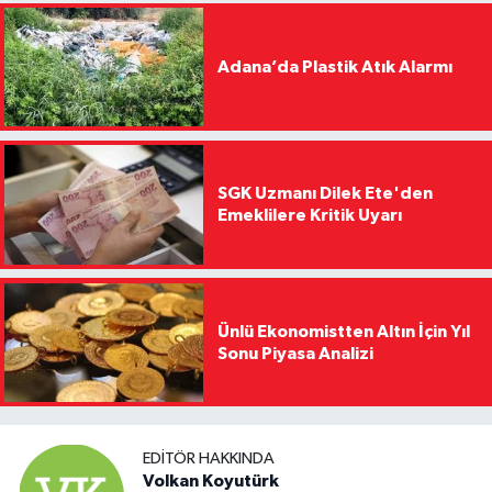
Adana’da Plastik Atık Alarmı
SGK Uzmanı Dilek Ete'den
Emeklilere Kritik Uyarı
Ünlü Ekonomistten Altın İçin Yıl
Sonu Piyasa Analizi
EDITÖR HAKKINDA
Volkan Koyutürk