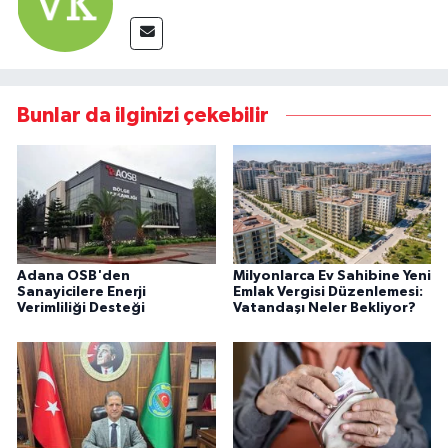
Bunlar da ilginizi çekebilir
Adana OSB'den
Milyonlarca Ev Sahibine Yeni
Sanayicilere Enerji
Emlak Vergisi Düzenlemesi:
Verimliliği Desteği
Vatandaşı Neler Bekliyor?