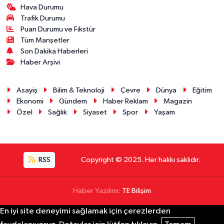
Hava Durumu
Trafik Durumu
Puan Durumu ve Fikstür
Tüm Manşetler
Son Dakika Haberleri
Haber Arşivi
Asayiş
Bilim & Teknoloji
Çevre
Dünya
Eğitim
Ekonomi
Gündem
Haber Reklam
Magazin
Özel
Sağlık
Siyaset
Spor
Yaşam
RSS
Copyright © 2025. Her hakkı saklıdır.
Haber Yazılımı:
TE Bilişim
En iyi site deneyimi sağlamak için çerezlerden