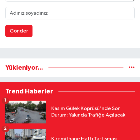
Gönder
Yükleniyor...
Trend Haberler
1
Kasım Gülek Köprüsü'nde Son
Durum: Yakında Trafiğe Açılacak
2
Kiremithane Hattı Tartışması