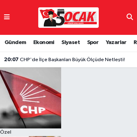
Asayiş
Hava Durumu
Bilim & Teknoloji
Trafik Durumu
Gündem
Ekonomi
Siyaset
Spor
Yazarlar
R
Çevre
Süper Lig Puan Durumu ve Fikstür
20:07
CHP'de İlçe Başkanları Büyük Ölçüde Netleşti!
Dünya
Tüm Manşetler
Eğitim
Son Dakika Haberleri
Ekonomi
Haber Arşivi
Gündem
Özel
Haber Reklam