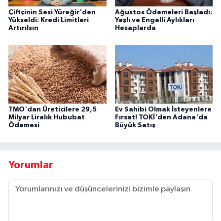
Çiftçinin Sesi Yüreğir'den
Ağustos Ödemeleri Başladı:
Yükseldi: Kredi Limitleri
Yaşlı ve Engelli Aylıkları
Artırılsın
Hesaplarda
TMO'dan Üreticilere 29,5
Ev Sahibi Olmak İsteyenlere
Milyar Liralık Hububat
Fırsat! TOKİ'den Adana'da
Ödemesi
Büyük Satış
Yorumlar