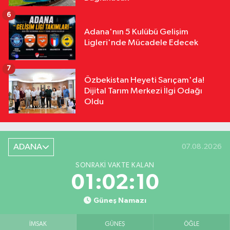
6
Adana'nın 5 Kulübü Gelişim
Ligleri'nde Mücadele Edecek
7
Özbekistan Heyeti Sarıçam'da!
Dijital Tarım Merkezi İlgi Odağı
Oldu
ADANA
07.08.2026
SONRAKI VAKTE KALAN
01:02:09
Güneş Namazı
İMSAK
GÜNEŞ
ÖĞLE