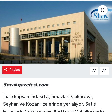
Paylaş
-
+
A
A
5ocakgazetesi.com
İhale kapsamındaki taşınmazlar; Çukurova,
Seyhan ve Kozan ilçelerinde yer alıyor. Satış
listesinde Çukurova'nın Kurttepe Mahallesi'nde