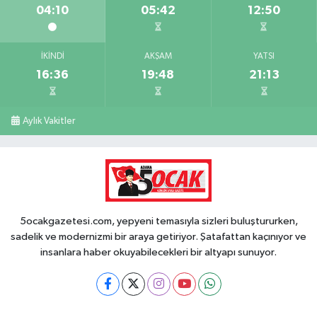
04:10
05:42
12:50
İKINDI
AKŞAM
YATSI
16:36
19:48
21:13
Aylık Vakitler
5ocakgazetesi.com, yepyeni temasıyla sizleri buluştururken,
sadelik ve modernizmi bir araya getiriyor. Şatafattan kaçınıyor ve
insanlara haber okuyabilecekleri bir altyapı sunuyor.