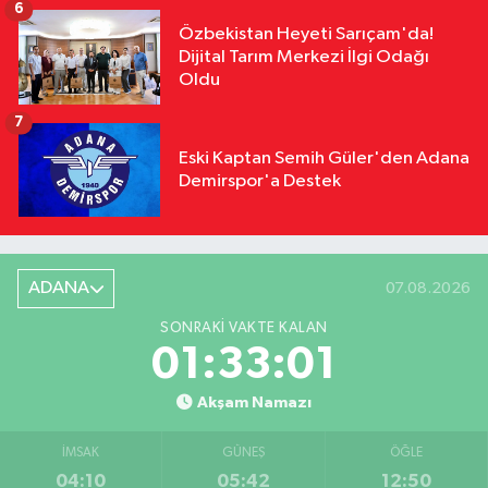
6
Özbekistan Heyeti Sarıçam'da!
Dijital Tarım Merkezi İlgi Odağı
Oldu
7
Eski Kaptan Semih Güler'den Adana
Demirspor'a Destek
ADANA
07.08.2026
SONRAKI VAKTE KALAN
01:33:00
Akşam Namazı
İMSAK
GÜNEŞ
ÖĞLE
04:10
05:42
12:50