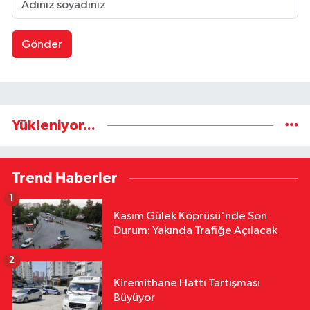
Gönder
Yükleniyor...
Trend Haberler
1
Kasım Gülek Köprüsü'nde Son
Durum: Yakında Trafiğe Açılacak
2
Kiremithane Hattı Tartışması
Büyüyor