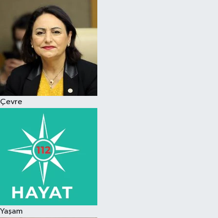
Magazin
Özel
Resmi İlanlar
Sağlık
Çevre
Siyaset
Spor
Yaşam
Yerel Yönetimler
Yaşam
Yurttan