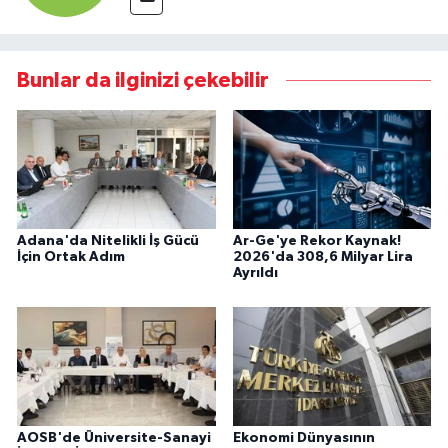
Bunlar da ilginizi çekebilir
Adana'da Nitelikli İş Gücü
Ar-Ge'ye Rekor Kaynak!
İçin Ortak Adım
2026'da 308,6 Milyar Lira
Ayrıldı
AOSB'de Üniversite-Sanayi
Ekonomi Dünyasının