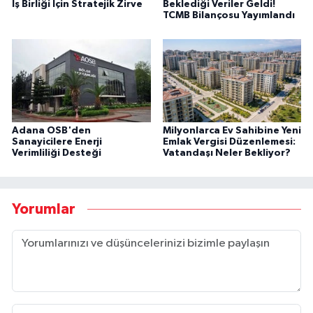
İş Birliği İçin Stratejik Zirve
Beklediği Veriler Geldi!
TCMB Bilançosu Yayımlandı
Adana OSB'den
Milyonlarca Ev Sahibine Yeni
Sanayicilere Enerji
Emlak Vergisi Düzenlemesi:
Verimliliği Desteği
Vatandaşı Neler Bekliyor?
Yorumlar