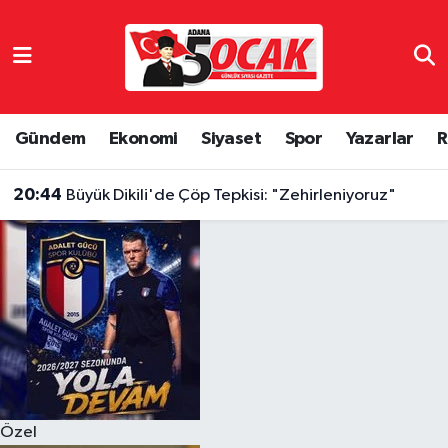
Asayiş
Hava Durumu
Bilim & Teknoloji
Trafik Durumu
Gündem
Ekonomi
Siyaset
Spor
Yazarlar
R
Çevre
Süper Lig Puan Durumu ve Fikstür
20:44
Büyük Dikili'de Çöp Tepkisi: "Zehirleniyoruz"
Dünya
Tüm Manşetler
Eğitim
Son Dakika Haberleri
Ekonomi
Haber Arşivi
Gündem
Özel
Haber Reklam