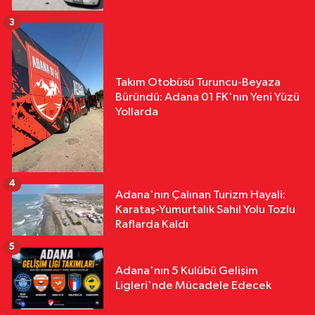
3
Takım Otobüsü Turuncu-Beyaza
Büründü: Adana 01 FK'nın Yeni Yüzü
Yollarda
4
Adana'nın Çalınan Turizm Hayali:
Karataş-Yumurtalık Sahil Yolu Tozlu
Raflarda Kaldı
5
Adana'nın 5 Kulübü Gelişim
Ligleri'nde Mücadele Edecek