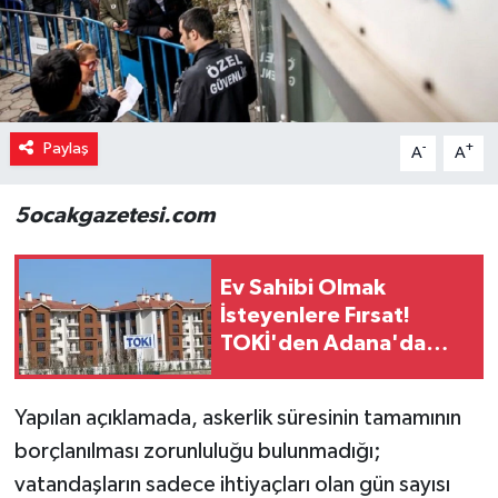
Paylaş
-
+
A
A
5ocakgazetesi.com
Ev Sahibi Olmak
İsteyenlere Fırsat!
TOKİ'den Adana'da
Büyük Satış
Yapılan açıklamada, askerlik süresinin tamamının
borçlanılması zorunluluğu bulunmadığı;
vatandaşların sadece ihtiyaçları olan gün sayısı