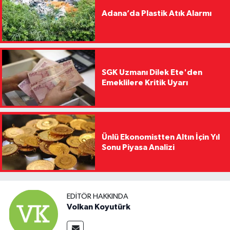
Adana’da Plastik Atık Alarmı
SGK Uzmanı Dilek Ete'den
Emeklilere Kritik Uyarı
Ünlü Ekonomistten Altın İçin Yıl
Sonu Piyasa Analizi
EDITÖR HAKKINDA
Volkan Koyutürk