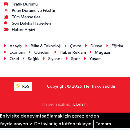
Trafik Durumu
Puan Durumu ve Fikstür
Tüm Manşetler
Son Dakika Haberleri
Haber Arşivi
Asayiş
Bilim & Teknoloji
Çevre
Dünya
Eğitim
Ekonomi
Gündem
Haber Reklam
Magazin
Özel
Sağlık
Siyaset
Spor
Yaşam
RSS
Copyright © 2025. Her hakkı saklıdır.
Haber Yazılımı:
TE Bilişim
En iyi site deneyimi sağlamak için çerezlerden
faydalanıyoruz. Detaylar için lütfen tıklayın.
Tamam