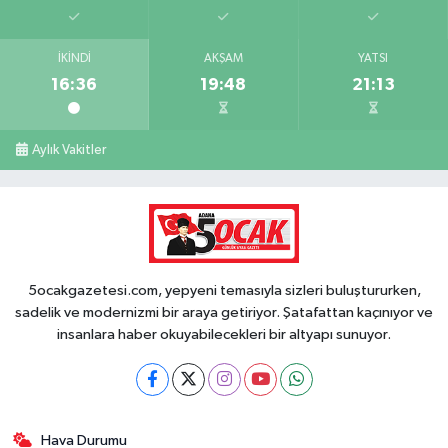
İKINDI
AKŞAM
YATSI
16:36
19:48
21:13
Aylık Vakitler
5ocakgazetesi.com, yepyeni temasıyla sizleri buluştururken,
sadelik ve modernizmi bir araya getiriyor. Şatafattan kaçınıyor ve
insanlara haber okuyabilecekleri bir altyapı sunuyor.
Hava Durumu