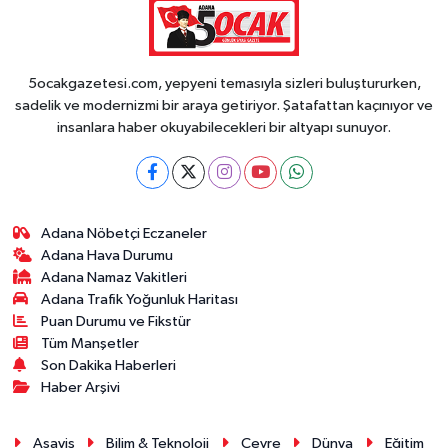
5ocakgazetesi.com, yepyeni temasıyla sizleri buluştururken,
sadelik ve modernizmi bir araya getiriyor. Şatafattan kaçınıyor ve
insanlara haber okuyabilecekleri bir altyapı sunuyor.
Adana Nöbetçi Eczaneler
Adana Hava Durumu
Adana Namaz Vakitleri
Adana Trafik Yoğunluk Haritası
Puan Durumu ve Fikstür
Tüm Manşetler
Son Dakika Haberleri
Haber Arşivi
Asayiş
Bilim & Teknoloji
Çevre
Dünya
Eğitim