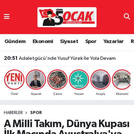
Asayiş
Adana Nöbetçi Eczaneler
Bilim & Teknoloji
Adana Hava Durumu
Gündem
Ekonomi
Siyaset
Spor
Yazarlar
R
Çevre
Adana Namaz Vakitleri
20:51
Adaletgücü'nde Yusuf Yürek İle Yola Devam
Dünya
Adana Trafik Yoğunluk Haritası
Eğitim
Süper Lig Puan Durumu ve Fikstür
Özel
Siyaset
Çevre
Yaşam
Asayiş
Ekonomi
Ekonomi
Tüm Manşetler
HABERLER
SPOR
Gündem
Son Dakika Haberleri
A Milli Takım, Dünya Kupası
Haber Reklam
Haber Arşivi