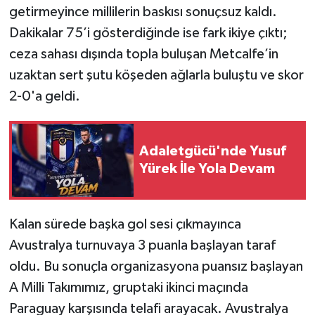
getirmeyince millilerin baskısı sonuçsuz kaldı.
Dakikalar 75’i gösterdiğinde ise fark ikiye çıktı;
ceza sahası dışında topla buluşan Metcalfe’in
uzaktan sert şutu köşeden ağlarla buluştu ve skor
2-0'a geldi.
Adaletgücü'nde Yusuf
Yürek İle Yola Devam
Kalan sürede başka gol sesi çıkmayınca
Avustralya turnuvaya 3 puanla başlayan taraf
oldu. Bu sonuçla organizasyona puansız başlayan
A Milli Takımımız, gruptaki ikinci maçında
Paraguay karşısında telafi arayacak. Avustralya