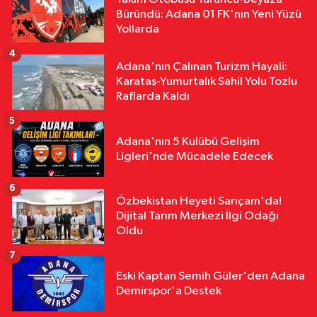
Çevre
Büründü: Adana 01 FK'nın Yeni Yüzü
11:22
ABB'den Kadeş Barış
Yollarda
Yolu'nda Tarihi İlk Deneme Yürüyüşü
4
ve Doğayla Buluşma Zirvesi
Adana'nın Çalınan Turizm Hayali:
Karataş-Yumurtalık Sahil Yolu Tozlu
Raflarda Kaldı
5
Adana'nın 5 Kulübü Gelişim
Ligleri'nde Mücadele Edecek
6
Özbekistan Heyeti Sarıçam'da!
Dijital Tarım Merkezi İlgi Odağı
Oldu
7
Eski Kaptan Semih Güler'den Adana
Demirspor'a Destek