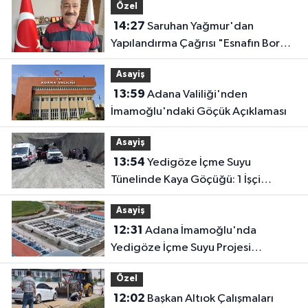
Özel
14:27
Saruhan Yağmur'dan
Yapılandırma Çağrısı "Esnafın Borç
Yükü Hafifletilmeli"
Asayiş
13:59
Adana Valiliği'nden
İmamoğlu'ndaki Göçük Açıklaması
Asayiş
13:54
Yedigöze İçme Suyu
Tünelinde Kaya Göçüğü: 1 İşçi
Hayatını Kaybetti, 1 İşçi Yaralandı
Asayiş
12:31
Adana İmamoğlu'nda
Yedigöze İçme Suyu Projesi
Şantiyesinde Göçük: İşçileri Toprak
Özel
Altında Kaldı!
12:02
Başkan Altıok Çalışmaları