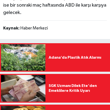
ise bir sonraki maç haftasında ABD ile karşı karşıya
gelecek.
Kaynak:
Haber Merkezi
Adana’da Plastik Atık Alarmı
SGK Uzmanı Dilek Ete'den
Emeklilere Kritik Uyarı