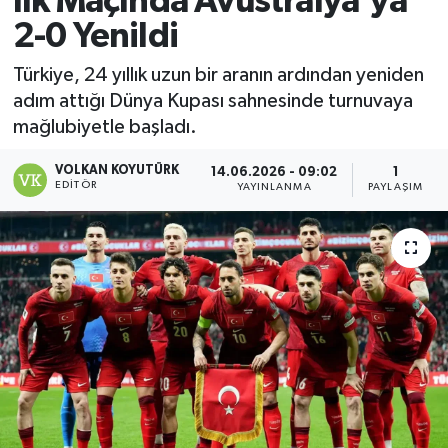
İlk Maçında Avustralya'ya
2-0 Yenildi
Magazin
Türkiye, 24 yıllık uzun bir aranın ardından yeniden
Özel
adım attığı Dünya Kupası sahnesinde turnuvaya
mağlubiyetle başladı.
Resmi İlanlar
VOLKAN KOYUTÜRK
14.06.2026 - 09:02
1
EDITÖR
Sağlık
YAYINLANMA
PAYLAŞIM
Siyaset
Spor
Yaşam
Yerel Yönetimler
Yurttan