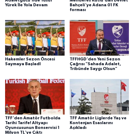
Adaletgücü'nde Yusuf
Menderes Kutlu'dan Devlet
Yürek İle Yola Devam
Bahçeli'ye Adana 01 FK
forması
Hakemler Sezon Öncesi
TFFHGD'den Yeni Sezon
Saymaya BaşladI
Çağrısı "Sahada Adalet,
Tribünde Saygı Olsun"
TFF'den Amatör Futbolda
TFF Amatör Liglerde Yaş ve
Tarihi Tarife! Altyapı
Kontenjan Esaslarını
Oyuncusunun Bonservisi 1
Açıkladı
Milyon TL'ye Çıktı