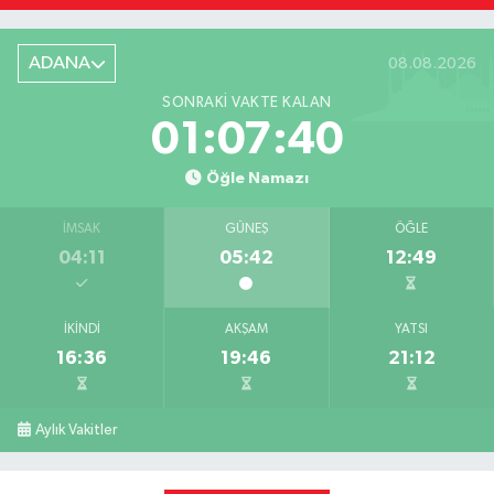
ADANA
08.08.2026
SONRAKI VAKTE KALAN
01:07:39
Öğle Namazı
İMSAK
GÜNEŞ
ÖĞLE
04:11
05:42
12:49
İKINDI
AKŞAM
YATSI
16:36
19:46
21:12
Aylık Vakitler