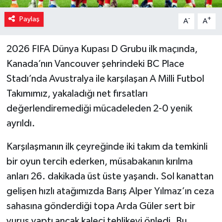
Paylaş
-
+
A
A
2026 FIFA Dünya Kupası D Grubu ilk maçında,
Kanada’nın Vancouver şehrindeki BC Place
Stadı’nda Avustralya ile karşılaşan A Milli Futbol
Takımımız, yakaladığı net fırsatları
değerlendiremediği mücadeleden 2-0 yenik
ayrıldı.
Karşılaşmanın ilk çeyreğinde iki takım da temkinli
bir oyun tercih ederken, müsabakanın kırılma
anları 26. dakikada üst üste yaşandı. Sol kanattan
gelişen hızlı atağımızda Barış Alper Yılmaz’ın ceza
sahasına gönderdiği topa Arda Güler sert bir
vuruş yaptı ancak kaleci tehlikeyi önledi. Bu