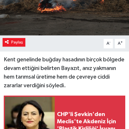
Paylaş
-
+
A
A
Kent genelinde buğday hasadının birçok bölgede
devam ettiğini belirten Bayazıt, anız yakmanın
hem tarımsal üretime hem de çevreye ciddi
zararlar verdiğini söyledi.
CHP'li Şevkin'den
Meclis'te Akdeniz İçin
'Plastik Kirliliği' İsyanı