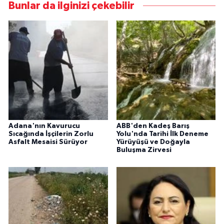
Bunlar da ilginizi çekebilir
Adana'nın Kavurucu
ABB'den Kadeş Barış
Sıcağında İşçilerin Zorlu
Yolu'nda Tarihi İlk Deneme
Asfalt Mesaisi Sürüyor
Yürüyüşü ve Doğayla
Buluşma Zirvesi