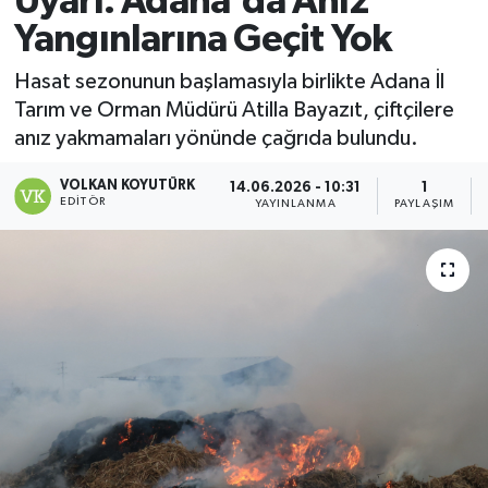
Uyarı: Adana'da Anız
Yangınlarına Geçit Yok
Magazin
Hasat sezonunun başlamasıyla birlikte Adana İl
Özel
Tarım ve Orman Müdürü Atilla Bayazıt, çiftçilere
anız yakmamaları yönünde çağrıda bulundu.
Resmi İlanlar
VOLKAN KOYUTÜRK
14.06.2026 - 10:31
1
EDITÖR
Sağlık
YAYINLANMA
PAYLAŞIM
Siyaset
Spor
Yaşam
Yerel Yönetimler
Yurttan