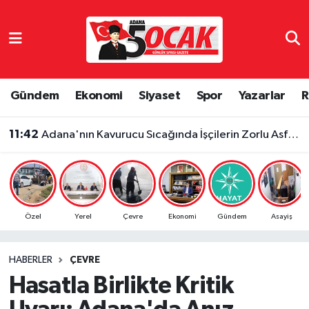
Asayiş
Adana Nöbetçi Eczaneler
Bilim & Teknoloji
Adana Hava Durumu
Gündem
Ekonomi
Siyaset
Spor
Yazarlar
R
Çevre
Adana Namaz Vakitleri
11:42
Adana'nın Kavurucu Sıcağında İşçilerin Zorlu Asfalt Mesaisi Sürüyor
Dünya
Adana Trafik Yoğunluk Haritası
Eğitim
Süper Lig Puan Durumu ve Fikstür
Özel
Yerel
Çevre
Ekonomi
Gündem
Asayiş
Ekonomi
Tüm Manşetler
HABERLER
ÇEVRE
Gündem
Son Dakika Haberleri
Hasatla Birlikte Kritik
Haber Reklam
Haber Arşivi