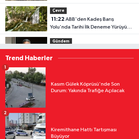
Çevre
11:22
ABB'den Kadeş Barış
Yolu'nda Tarihi İlk Deneme Yürüyüşü
ve Doğayla Buluşma Zirvesi
Gündem
11:18
AK Parti'li Faruk Aytek
Trend Haberler
"Ceyhan'ı Küresel Bir Enerji Merkezi
Haline Getirmeyi Hedefliyoruz"
1
Asayiş
11:13
Adana'da Korkunç İddia: 5
Kasım Gülek Köprüsü'nde Son
Yıllık İşkencenin Sonunda Şikayetçi
Durum: Yakında Trafiğe Açılacak
Oldu
Yaşam
10:05
Adana'da 52 Yıllık
2
Yorgancıdan Acı Reçete
"Mesleğimiz Yok Olma Noktasına
Kiremithane Hattı Tartışması
Kültür & Sanat
Geldi"
Büyüyor