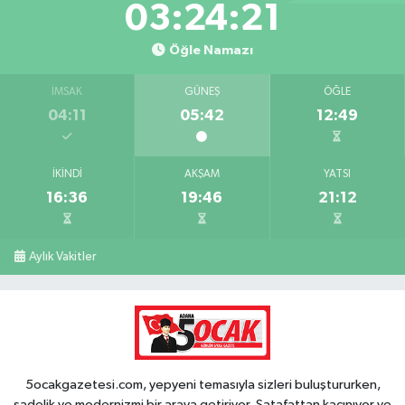
03:24:20
Öğle Namazı
İMSAK
GÜNEŞ
ÖĞLE
04:11
05:42
12:49
İKINDI
AKŞAM
YATSI
16:36
19:46
21:12
Aylık Vakitler
5ocakgazetesi.com, yepyeni temasıyla sizleri buluştururken,
sadelik ve modernizmi bir araya getiriyor. Şatafattan kaçınıyor ve