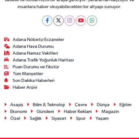
insanlara haber okuyabilecekleri bir altyapı sunuyor.
Adana Nöbetçi Eczaneler
Adana Hava Durumu
Adana Namaz Vakitleri
Adana Trafik Yoğunluk Haritası
Puan Durumu ve Fikstür
Tüm Manşetler
Son Dakika Haberleri
Haber Arşivi
Asayiş
Bilim & Teknoloji
Çevre
Dünya
Eğitim
Ekonomi
Gündem
Haber Reklam
Magazin
Özel
Sağlık
Siyaset
Spor
Yaşam