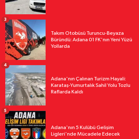
09:56
“Damla’nın Fırçası” Resim
Sergisi Sanatseverlerden Yoğun İlgi
Gördü
3
Takım Otobüsü Turuncu-Beyaza
Büründü: Adana 01 FK'nın Yeni Yüzü
Yollarda
4
Adana'nın Çalınan Turizm Hayali:
Karataş-Yumurtalık Sahil Yolu Tozlu
Raflarda Kaldı
5
Adana'nın 5 Kulübü Gelişim
Ligleri'nde Mücadele Edecek