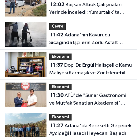
12:02
Başkan Altıok Çalışmaları
Yerinde İnceledi: Yumurtalık'ta
Altyapı ve Ulaşım Seferberliği
Çevre
11:42
Adana'nın Kavurucu
Sıcağında İşçilerin Zorlu Asfalt
Mesaisi Sürüyor
Ekonomi
11:37
Doç. Dr. Ergül Halisçelik: Kamu
Maliyesi Karmaşık ve Zor İzlenebilir
Bir Yapıya Dönüştü
Ekonomi
11:30
ATÜ'de "Sunar Gastronomi
ve Mutfak Sanatları Akademisi"
Kuruluyor
Ekonomi
11:27
Adana'da Bereketli Geçecek
Ayçiçeği Hasadı Heyecanı Başladı