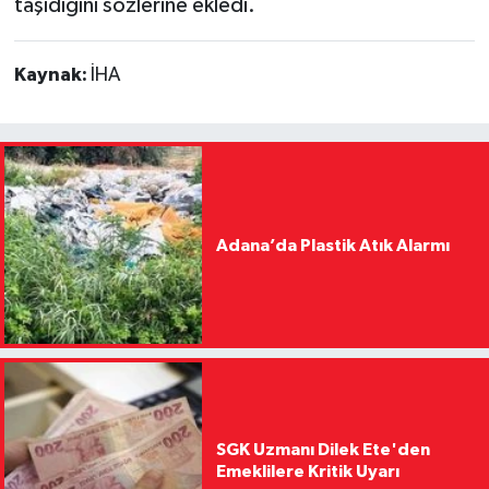
taşıdığını sözlerine ekledi.
Kaynak:
İHA
Adana’da Plastik Atık Alarmı
SGK Uzmanı Dilek Ete'den
Emeklilere Kritik Uyarı