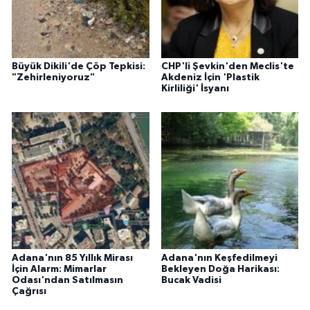
Büyük Dikili'de Çöp Tepkisi:
CHP'li Şevkin'den Meclis'te
"Zehirleniyoruz"
Akdeniz İçin 'Plastik
Kirliliği' İsyanı
Adana'nın 85 Yıllık Mirası
Adana'nın Keşfedilmeyi
İçin Alarm: Mimarlar
Bekleyen Doğa Harikası:
Odası'ndan Satılmasın
Bucak Vadisi
Çağrısı