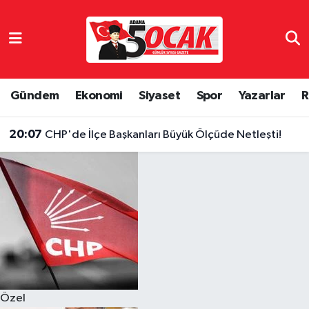
Asayiş
Hava Durumu
Bilim & Teknoloji
Trafik Durumu
Gündem
Ekonomi
Siyaset
Spor
Yazarlar
R
Çevre
Süper Lig Puan Durumu ve Fikstür
20:07
CHP'de İlçe Başkanları Büyük Ölçüde Netleşti!
Dünya
Tüm Manşetler
Eğitim
Son Dakika Haberleri
Ekonomi
Haber Arşivi
Gündem
Özel
Haber Reklam