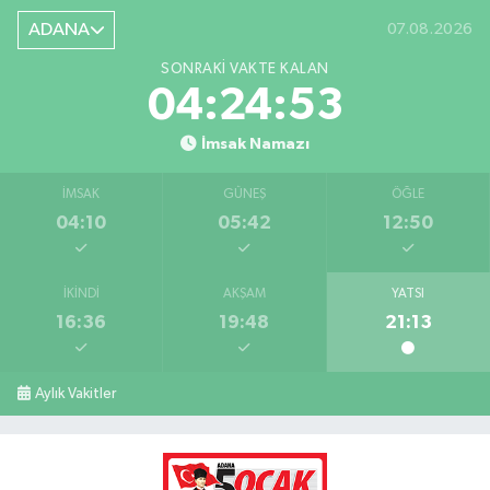
ADANA
07.08.2026
SONRAKI VAKTE KALAN
04:24:52
İmsak Namazı
İMSAK
GÜNEŞ
ÖĞLE
04:10
05:42
12:50
İKINDI
AKŞAM
YATSI
16:36
19:48
21:13
Aylık Vakitler