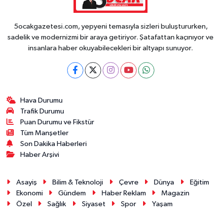
5ocakgazetesi.com, yepyeni temasıyla sizleri buluştururken,
sadelik ve modernizmi bir araya getiriyor. Şatafattan kaçınıyor ve
insanlara haber okuyabilecekleri bir altyapı sunuyor.
Hava Durumu
Trafik Durumu
Puan Durumu ve Fikstür
Tüm Manşetler
Son Dakika Haberleri
Haber Arşivi
Asayiş
Bilim & Teknoloji
Çevre
Dünya
Eğitim
Ekonomi
Gündem
Haber Reklam
Magazin
Özel
Sağlık
Siyaset
Spor
Yaşam