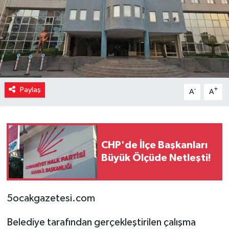
Paylaş
-
+
A
A
CHP'de İlçe Başkanları
Büyük Ölçüde Netleşti!
5ocakgazetesi.com
Belediye tarafından gerçekleştirilen çalışma