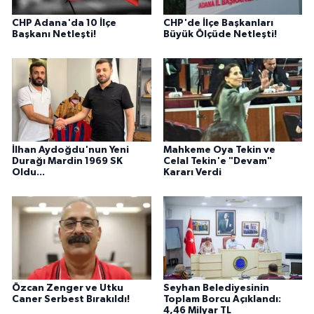
CHP Adana'da 10 İlçe
CHP'de İlçe Başkanları
Başkanı Netleşti!
Büyük Ölçüde Netleşti!
İlhan Aydoğdu'nun Yeni
Mahkeme Oya Tekin ve
Durağı Mardin 1969 SK
Celal Tekin'e "Devam"
Oldu...
Kararı Verdi
Özcan Zenger ve Utku
Seyhan Belediyesinin
Caner Serbest Bırakıldı!
Toplam Borcu Açıklandı:
4,46 Milyar TL