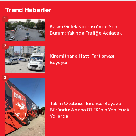
Trend Haberler
1
Kasım Gülek Köprüsü'nde Son
Durum: Yakında Trafiğe Açılacak
2
Kiremithane Hattı Tartışması
Büyüyor
3
Takım Otobüsü Turuncu-Beyaza
Büründü: Adana 01 FK'nın Yeni Yüzü
Yollarda