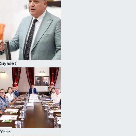
Magazin
Özel
Resmi İlanlar
Sağlık
Siyaset
Siyaset
Spor
Yaşam
Yerel Yönetimler
Yerel
Yurttan