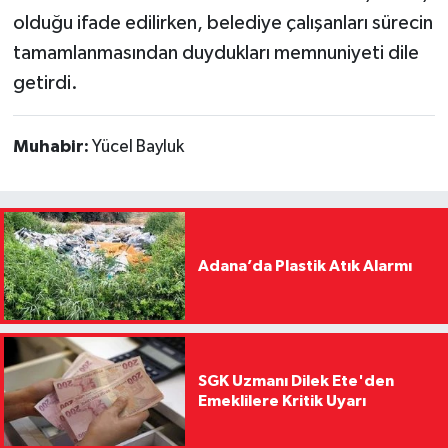
olduğu ifade edilirken, belediye çalışanları sürecin
tamamlanmasından duydukları memnuniyeti dile
getirdi.
Muhabir:
Yücel Bayluk
Adana’da Plastik Atık Alarmı
SGK Uzmanı Dilek Ete'den
Emeklilere Kritik Uyarı