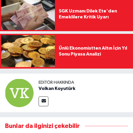
SGK Uzmanı Dilek Ete'den
Emeklilere Kritik Uyarı
Ünlü Ekonomistten Altın İçin Yıl
Sonu Piyasa Analizi
EDITÖR HAKKINDA
Volkan Koyutürk
Bunlar da ilginizi çekebilir