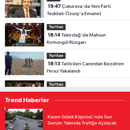
19:47
Çukurova'da Yeni Parti
Teşkilatı Özsoy'a Emanet
Yurttan
18:14
Tekirdağ'da Mahsun
Kırmızıgül Rüzgarı
Yurttan
18:13
Tatilcileri Canından Bezdiren
Hırsız Yakalandı
Yurttan
18:12
Bakan Şimşek, Gercüş'te
Trend Haberler
Toplu Açılış Törenine Katıldı
1
Yurttan
Kasım Gülek Köprüsü'nde Son
18:12
Sivas'ta Buğday Tarlasında
Durum: Yakında Trafiğe Açılacak
Yangın: 20 Dönüm Alan Küle Döndü