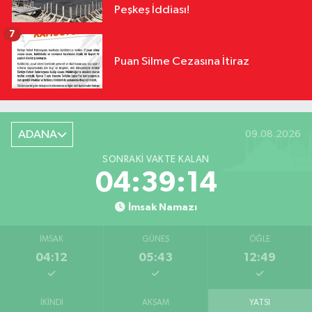
Peşkeş İddiası!
7
Puan Silme Cezasına İtiraz
ADANA
09.08.2026
SONRAKI VAKTE KALAN
04:39:13
İmsak Namazı
İMSAK
GÜNEŞ
ÖĞLE
04:12
05:43
12:49
İKINDI
AKŞAM
YATSI