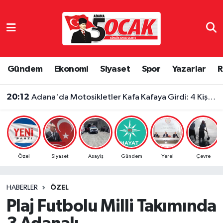
Asayiş
Adana Nöbetçi Eczaneler
Bilim & Teknoloji
Adana Hava Durumu
Gündem
Ekonomi
Siyaset
Spor
Yazarlar
R
Çevre
Adana Namaz Vakitleri
20:12
Adana'da Motosikletler Kafa Kafaya Girdi: 4 Kişi Yaralandı
Dünya
Adana Trafik Yoğunluk Haritası
Eğitim
Süper Lig Puan Durumu ve Fikstür
Özel
Siyaset
Asayiş
Gündem
Yerel
Çevre
Ekonomi
Tüm Manşetler
HABERLER
ÖZEL
Gündem
Son Dakika Haberleri
Plaj Futbolu Milli Takımında
Haber Reklam
Haber Arşivi