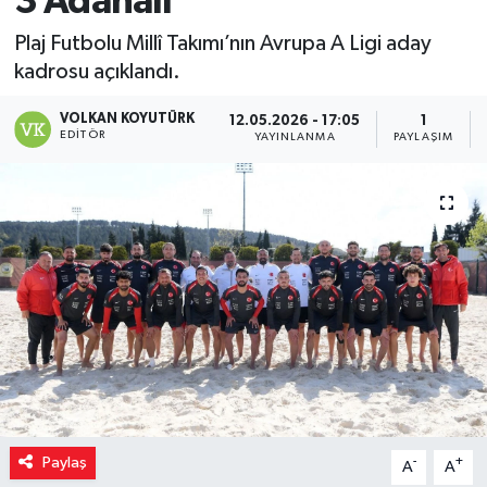
3 Adanalı
Magazin
Plaj Futbolu Millî Takımı’nın Avrupa A Ligi aday
kadrosu açıklandı.
Özel
VOLKAN KOYUTÜRK
12.05.2026 - 17:05
1
EDITÖR
YAYINLANMA
PAYLAŞIM
Resmi İlanlar
Sağlık
Siyaset
Spor
Yaşam
Yerel Yönetimler
Paylaş
-
+
A
A
Yurttan