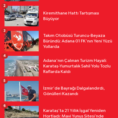
2
Yurttan
Kiremithane Hattı Tartışması
18:11
Çalıntı Araçla 10 Kilometre
Büyüyor
Kaçtı, 380 Bin TL Ceza Yedi
3
Takım Otobüsü Turuncu-Beyaza
Yurttan
Büründü: Adana 01 FK'nın Yeni Yüzü
18:10
Kar Maskeleriyle Araç Soyan
Yollarda
5 Şüpheli Yakalandı
4
Adana'nın Çalınan Turizm Hayali:
Karataş-Yumurtalık Sahil Yolu Tozlu
Raflarda Kaldı
5
İzmir'de Bayrağı Dalgalandırdı,
Gönülleri Kazandı
6
Karataş’ta 21 Yıllık İşgal Yeniden
Hortladı: Mavi Yunus Sitesi’nde