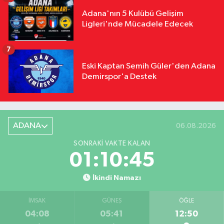
Adana'nın 5 Kulübü Gelişim
Ligleri'nde Mücadele Edecek
7
Eski Kaptan Semih Güler'den Adana
Demirspor'a Destek
ADANA
06.08.2026
SONRAKI VAKTE KALAN
01:10:44
İkindi Namazı
İMSAK
GÜNEŞ
ÖĞLE
04:08
05:41
12:50