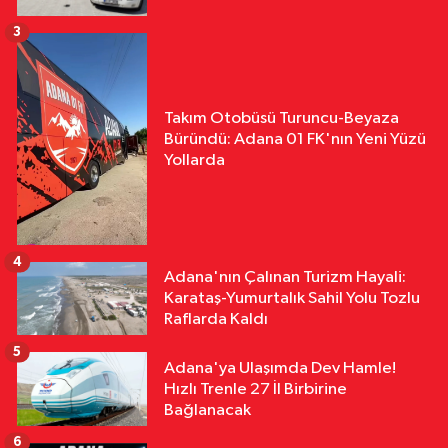
3
Takım Otobüsü Turuncu-Beyaza
Büründü: Adana 01 FK'nın Yeni Yüzü
Yollarda
4
Adana'nın Çalınan Turizm Hayali:
Karataş-Yumurtalık Sahil Yolu Tozlu
Raflarda Kaldı
5
Adana'ya Ulaşımda Dev Hamle!
Hızlı Trenle 27 İl Birbirine
Bağlanacak
6