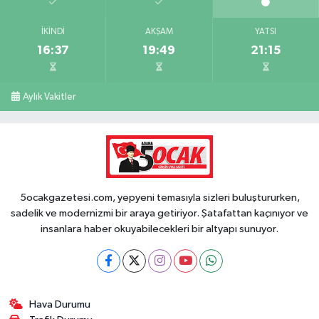
İKINDI
AKŞAM
YATSI
16:37
19:49
21:15
Aylık Vakitler
5ocakgazetesi.com, yepyeni temasıyla sizleri buluştururken,
sadelik ve modernizmi bir araya getiriyor. Şatafattan kaçınıyor ve
insanlara haber okuyabilecekleri bir altyapı sunuyor.
Hava Durumu