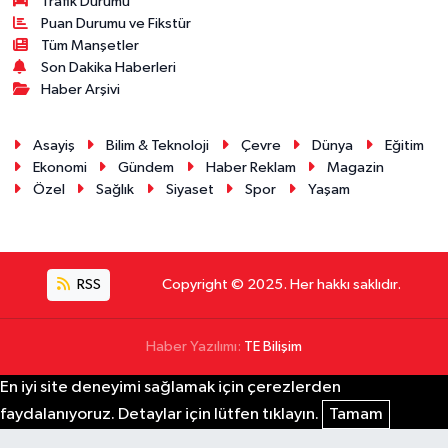
Trafik Durumu
Puan Durumu ve Fikstür
Tüm Manşetler
Son Dakika Haberleri
Haber Arşivi
Asayiş
Bilim & Teknoloji
Çevre
Dünya
Eğitim
Ekonomi
Gündem
Haber Reklam
Magazin
Özel
Sağlık
Siyaset
Spor
Yaşam
RSS
Copyright © 2025. Her hakkı saklıdır.
Haber Yazılımı:
TE Bilişim
En iyi site deneyimi sağlamak için çerezlerden
faydalanıyoruz. Detaylar için lütfen tıklayın.
Tamam