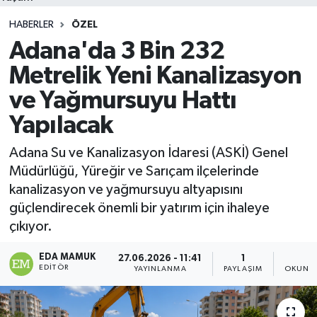
HABERLER
ÖZEL
Adana'da 3 Bin 232
Metrelik Yeni Kanalizasyon
ve Yağmursuyu Hattı
Yapılacak
Adana Su ve Kanalizasyon İdaresi (ASKİ) Genel
Müdürlüğü, Yüreğir ve Sarıçam ilçelerinde
kanalizasyon ve yağmursuyu altyapısını
güçlendirecek önemli bir yatırım için ihaleye
çıkıyor.
EDA MAMUK
27.06.2026 - 11:41
1
2
EDITÖR
YAYINLANMA
PAYLAŞIM
OKUNMA