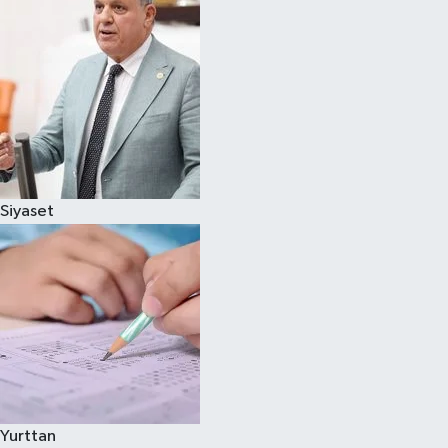
Siyaset
Yurttan