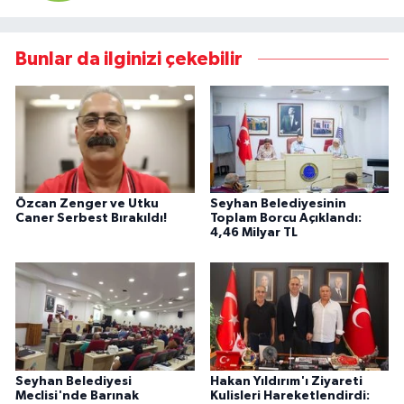
Bunlar da ilginizi çekebilir
Özcan Zenger ve Utku
Seyhan Belediyesinin
Caner Serbest Bırakıldı!
Toplam Borcu Açıklandı:
4,46 Milyar TL
Seyhan Belediyesi
Hakan Yıldırım'ı Ziyareti
Meclisi'nde Barınak
Kulisleri Hareketlendirdi: