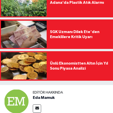
Adana’da Plastik Atık Alarmı
SGK Uzmanı Dilek Ete'den
Emeklilere Kritik Uyarı
Ünlü Ekonomistten Altın İçin Yıl
Sonu Piyasa Analizi
EDITÖR HAKKINDA
Eda Mamuk