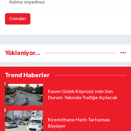
Gönder
Yükleniyor...
Trend Haberler
1
Kasım Gülek Köprüsü'nde Son
Durum: Yakında Trafiğe Açılacak
2
Kiremithane Hattı Tartışması
Büyüyor