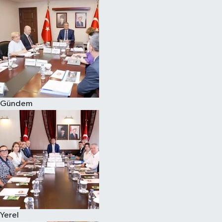
Magazin
Özel
Resmi İlanlar
Sağlık
Gündem
Siyaset
Spor
Yaşam
Yerel Yönetimler
Yerel
Yurttan