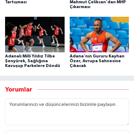
Tartışması
Mahmut Çelikcan'dan MHP
Çıkarması
Adanalı Milli Yıldız Tilbe
Adana'nın Gururu Kayhan
Şenyürek, Sağlığına
Özer, Avrupa Sahnesine
Kavuşup Parkelere Döndü
Çıkacak
Yorumlar