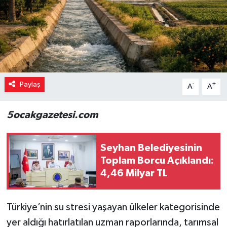
Paylaş
-
+
A
A
5ocakgazetesi.com
Seyhan Belediyesinin
Toplam Borcu Açıklandı:
4,46 Milyar TL
Türkiye’nin su stresi yaşayan ülkeler kategorisinde
yer aldığı hatırlatılan uzman raporlarında, tarımsal