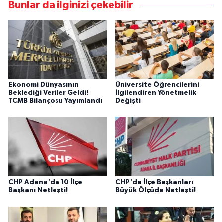
Bunlar da ilginizi çekebilir
Ekonomi Dünyasının
Üniversite Öğrencilerini
Beklediği Veriler Geldi!
İlgilendiren Yönetmelik
TCMB Bilançosu Yayımlandı
Değişti
CHP Adana'da 10 İlçe
CHP'de İlçe Başkanları
Başkanı Netleşti!
Büyük Ölçüde Netleşti!