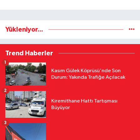
Yükleniyor...
Trend Haberler
1
Kasım Gülek Köprüsü'nde Son
Durum: Yakında Trafiğe Açılacak
2
Kiremithane Hattı Tartışması
Büyüyor
3