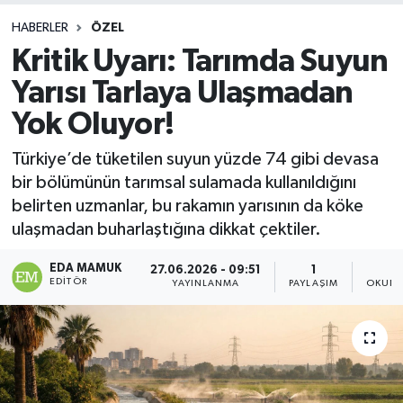
HABERLER
ÖZEL
Kritik Uyarı: Tarımda Suyun
Yarısı Tarlaya Ulaşmadan
Yok Oluyor!
Türkiye’de tüketilen suyun yüzde 74 gibi devasa
bir bölümünün tarımsal sulamada kullanıldığını
belirten uzmanlar, bu rakamın yarısının da köke
ulaşmadan buharlaştığına dikkat çektiler.
EDA MAMUK
27.06.2026 - 09:51
1
2
EDITÖR
YAYINLANMA
PAYLAŞIM
OKUNM