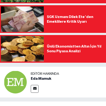
SGK Uzmanı Dilek Ete'den
Emeklilere Kritik Uyarı
Ünlü Ekonomistten Altın İçin Yıl
Sonu Piyasa Analizi
EDITÖR HAKKINDA
Eda Mamuk