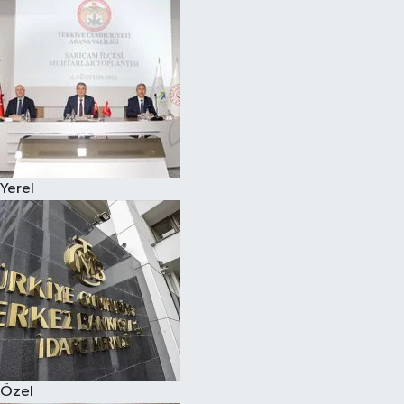
Magazin
Özel
Resmi İlanlar
Sağlık
Yerel
Siyaset
Spor
Yaşam
Yerel Yönetimler
Özel
Yurttan