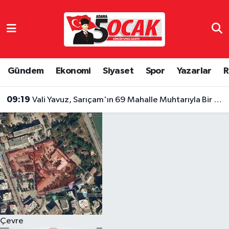
Asayiş
Hava Durumu
Bilim & Teknoloji
Trafik Durumu
Gündem
Ekonomi
Siyaset
Spor
Yazarlar
R
Çevre
Süper Lig Puan Durumu ve Fikstür
09:19
Vali Yavuz, Sarıçam'ın 69 Mahalle Muhtarıyla Bir Araya Geldi
Dünya
Tüm Manşetler
Eğitim
Son Dakika Haberleri
Ekonomi
Haber Arşivi
Gündem
Çevre
Haber Reklam