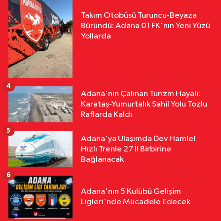
Takım Otobüsü Turuncu-Beyaza
Büründü: Adana 01 FK'nın Yeni Yüzü
Yollarda
4
Adana'nın Çalınan Turizm Hayali:
Karataş-Yumurtalık Sahil Yolu Tozlu
Raflarda Kaldı
5
Adana'ya Ulaşımda Dev Hamle!
Hızlı Trenle 27 İl Birbirine
Bağlanacak
6
Adana'nın 5 Kulübü Gelişim
Ligleri'nde Mücadele Edecek