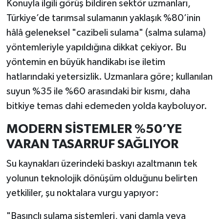
Konuyla ilgili görüş bildiren sektör uzmanları,
Türkiye’de tarımsal sulamanın yaklaşık %80’inin
hâlâ geleneksel "cazibeli sulama" (salma sulama)
yöntemleriyle yapıldığına dikkat çekiyor. Bu
yöntemin en büyük handikabı ise iletim
hatlarındaki yetersizlik. Uzmanlara göre; kullanılan
suyun %35 ile %60 arasındaki bir kısmı, daha
bitkiye temas dahi edemeden yolda kayboluyor.
MODERN SİSTEMLER %50’YE
VARAN TASARRUF SAĞLIYOR
Su kaynakları üzerindeki baskıyı azaltmanın tek
yolunun teknolojik dönüşüm olduğunu belirten
yetkililer, şu noktalara vurgu yapıyor:
"Basınçlı sulama sistemleri, yani damla veya