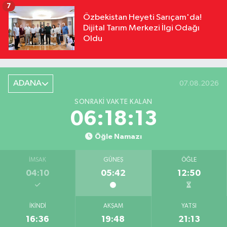
7
Özbekistan Heyeti Sarıçam'da!
Dijital Tarım Merkezi İlgi Odağı
Oldu
ADANA
07.08.2026
SONRAKI VAKTE KALAN
06:18:12
Öğle Namazı
İMSAK
GÜNEŞ
ÖĞLE
04:10
05:42
12:50
İKINDI
AKŞAM
YATSI
16:36
19:48
21:13