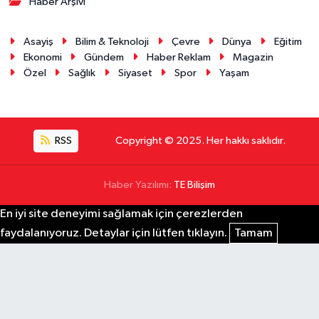
Haber Arşivi
Asayiş
Bilim & Teknoloji
Çevre
Dünya
Eğitim
Ekonomi
Gündem
Haber Reklam
Magazin
Özel
Sağlık
Siyaset
Spor
Yaşam
RSS
Copyright © 2025. Her hakkı saklıdır.
Haber Yazılımı:
TE Bilişim
En iyi site deneyimi sağlamak için çerezlerden
faydalanıyoruz. Detaylar için lütfen tıklayın.
Tamam