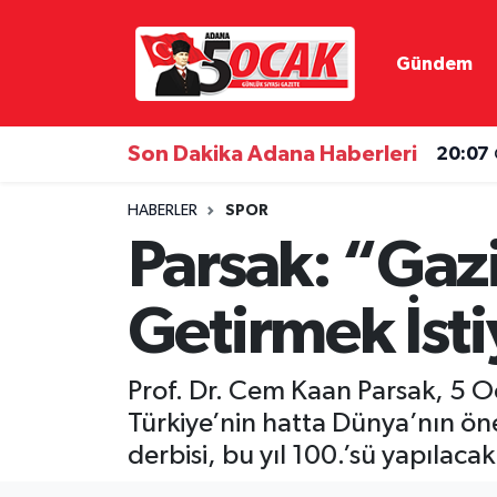
Gündem
Asayiş
Hava Durumu
Bilim & Teknoloji
Trafik Durumu
Son Dakika Adana Haberleri
20:07
Çevre
Süper Lig Puan Durumu ve Fikstür
HABERLER
SPOR
Parsak: “Gazi
Dünya
Tüm Manşetler
Getirmek İst
Eğitim
Son Dakika Haberleri
Ekonomi
Haber Arşivi
Prof. Dr. Cem Kaan Parsak, 5 
Türkiye’nin hatta Dünya’nın öne
Gündem
derbisi, bu yıl 100.’sü yapılac
Haber Reklam