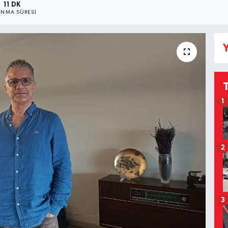
11 DK
NMA SÜRESI
Y
1
2
3