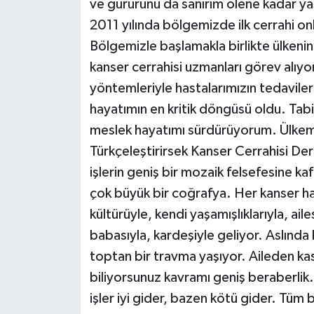
ve gururunu da sanırım ölene kadar y
2011 yılında bölgemizde ilk cerrahi onko
Bölgemizle başlamakla birlikte ülkeni
kanser cerrahisi uzmanları görev alıyo
yöntemleriyle hastalarımızın tedaviler
hayatımın en kritik döngüsü oldu. Tabi a
meslek hayatımı sürdürüyorum. Ülkemi
Türkçeleştirirsek Kanser Cerrahisi De
işlerin geniş bir mozaik felsefesine 
çok büyük bir coğrafya. Her kanser ha
kültürüyle, kendi yaşamışlıklarıyla, ail
babasıyla, kardeşiyle geliyor. Aslında 
toptan bir travma yaşıyor. Aileden ka
biliyorsunuz kavramı geniş beraberlik. 
işler iyi gider, bazen kötü gider. Tüm