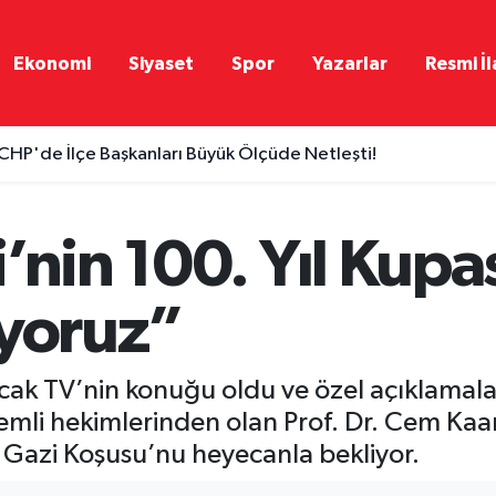
Ekonomi
Siyaset
Spor
Yazarlar
Resmi İl
CHP'de İlçe Başkanları Büyük Ölçüde Netleşti!
’nin 100. Yıl Kupa
iyoruz”
Ocak TV’nin konuğu oldu ve özel açıklamal
mli hekimlerinden olan Prof. Dr. Cem Kaan 
ak Gazi Koşusu’nu heyecanla bekliyor.