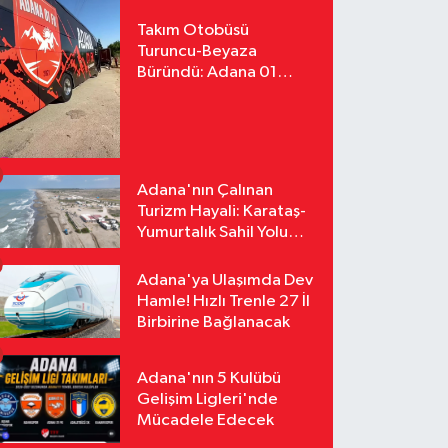
Takım Otobüsü
Turuncu-Beyaza
Büründü: Adana 01
FK'nın Yeni Yüzü
Yollarda
Adana'nın Çalınan
Turizm Hayali: Karataş-
Yumurtalık Sahil Yolu
Tozlu Raflarda Kaldı
Adana'ya Ulaşımda Dev
Hamle! Hızlı Trenle 27 İl
Birbirine Bağlanacak
Adana'nın 5 Kulübü
Gelişim Ligleri'nde
Mücadele Edecek