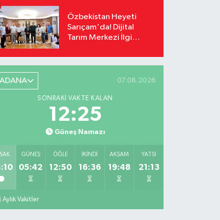
Özbekistan Heyeti
Sarıçam'da! Dijital
Tarım Merkezi İlgi
Odağı Oldu
ADANA
07.08.2026
SONRAKI VAKTE KALAN
12:23
Güneş Namazı
SAK
GÜNEŞ
ÖĞLE
İKINDI
AKŞAM
YATSI
:10
05:42
12:50
16:36
19:48
21:13
Aylık Vakitler