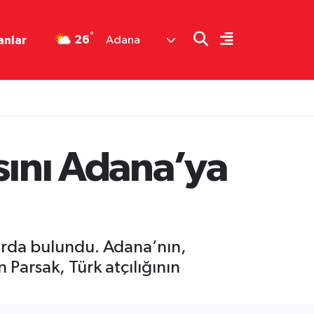
°
26
anlar
Adana
sını Adana’ya
arda bulundu. Adana’nın,
Parsak, Türk atçılığının