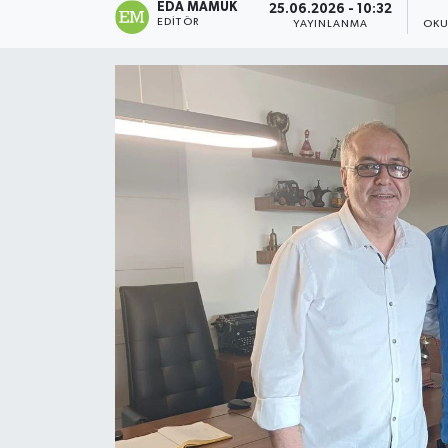
EDA MAMUK
25.06.2026 - 10:32
EDITÖR
YAYINLANMA
OKU
Magazin
Özel
Resmi İlanlar
Sağlık
Siyaset
Spor
Yaşam
Yerel Yönetimler
Yurttan