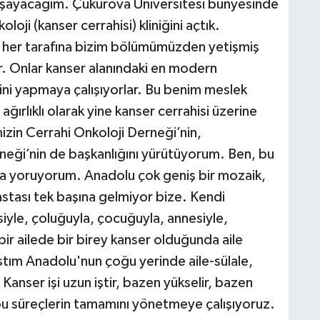
aşayacağım. Çukurova Üniversitesi bünyesinde
loji (kanser cerrahisi) kliniğini açtık.
n her tarafına bizim bölümümüzden yetişmiş
r. Onlar kanser alanındaki en modern
ini yapmaya çalışıyorlar. Bu benim meslek
ğırlıklı olarak yine kanser cerrahisi üzerine
zin Cerrahi Onkoloji Derneği’nin,
rneği’nin de başkanlığını yürütüyorum. Ben, bu
kafa yoruyorum. Anadolu çok geniş bir mozaik,
stası tek başına gelmiyor bize. Kendi
esiyle, çoluğuyla, çocuğuyla, annesiyle,
bir ailede bir birey kanser olduğunda aile
stım Anadolu'nun çoğu yerinde aile-sülale,
Kanser işi uzun iştir, bazen yükselir, bazen
 bu süreçlerin tamamını yönetmeye çalışıyoruz.