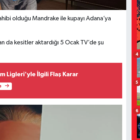
ahibi olduğu Mandrake ile kupayı Adana’ya
n da kesitler aktardığı 5 Ocak TV’de şu
4
 Ligleri'yle İlgili Flaş Karar
5
e
6