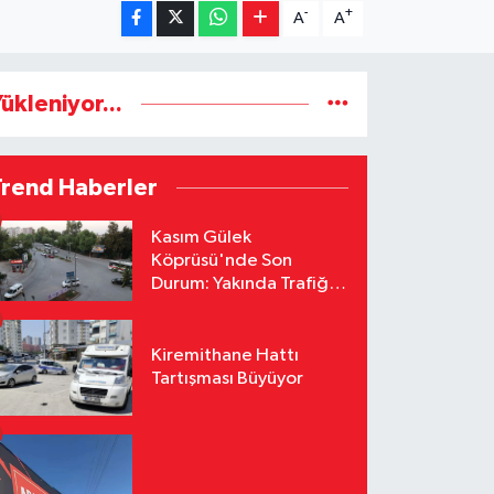
-
+
A
A
ükleniyor...
Trend Haberler
Kasım Gülek
Köprüsü'nde Son
Durum: Yakında Trafiğe
Açılacak
Kiremithane Hattı
Tartışması Büyüyor