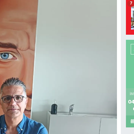
7
İM
04